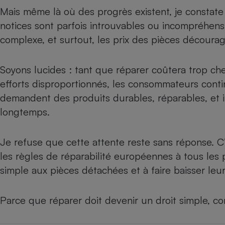
Radiateur électrique
Mais même là où des progrès existent, je constate
notices sont parfois introuvables ou incompréhens
Téléphone mobile -
complexe, et surtout, les prix des pièces décourag
Smartphone
Plaque de cuisson à
induction
Soyons lucides : tant que réparer coûtera trop ch
efforts disproportionnés, les consommateurs continu
demandent des produits durables, réparables, et i
Climatiseur -
longtemps.
Ventilateur
Je refuse que cette attente reste sans réponse. C’
Antivirus
les règles de réparabilité européennes à tous les 
Climatiseur -
simple aux pièces détachées et à faire baisser leur
Ventilateur
Parce que réparer doit devenir un droit simple, co