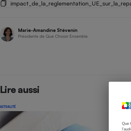
impact_de_la_reglementation_UE_sur_la_repar
Cafetière à expresso
Marie-Amandine Stévenin
Présidente de Que Choisir Ensemble
Lire aussi
Robot ménager
ACTUALITÉ
Que 
l’aud