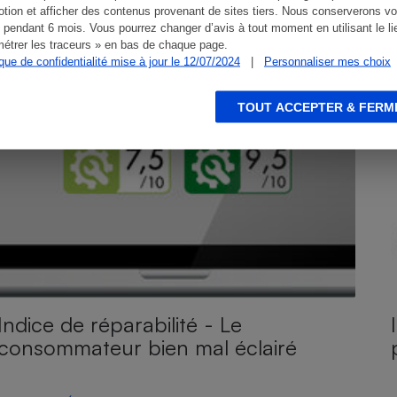
tion et afficher des contenus provenant de sites tiers. Nous conserverons vo
 pendant 6 mois. Vous pourrez changer d’avis à tout moment en utilisant le li
étrer les traceurs » en bas de chaque page.
ique de confidentialité mise à jour le 12/07/2024
|
Personnaliser mes choix
TOUT ACCEPTER & FERM
Indice de réparabilité - Le
consommateur bien mal éclairé