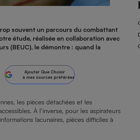
- Ustensile
te trop souvent un parcours du combattant
Foie gras
otre étude
, réalisée en collaboration avec
Aide auditive
rs (BEUC), le démontre : quand la
r
Assurance vie
Ajouter
Que Choisir
à mes sources préférées
Poêle à granulés
gne - Comment choisir une
lle de champagne
en ligne
Ordinateur portable
nnes, les pièces détachées et les
Crème solaire
Lave-vaisselle
cessibles. À l’inverse, pour les aspirateurs
informations lacunaires, pièces difficiles à
.