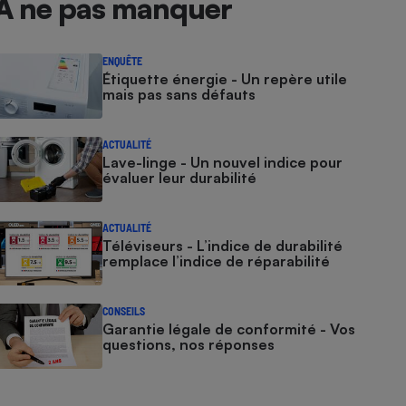
À ne pas manquer
ENQUÊTE
Étiquette énergie - Un repère utile
mais pas sans défauts
ACTUALITÉ
Lave-linge - Un nouvel indice pour
évaluer leur durabilité
ACTUALITÉ
Téléviseurs - L’indice de durabilité
remplace l’indice de réparabilité
CONSEILS
Garantie légale de conformité - Vos
questions, nos réponses