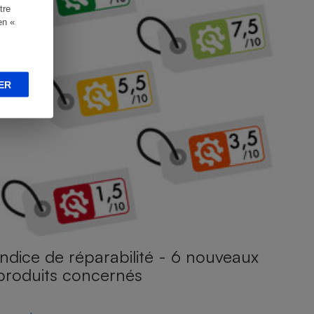
tre
en «
ER
Indice de réparabilité - 6 nouveaux
produits concernés