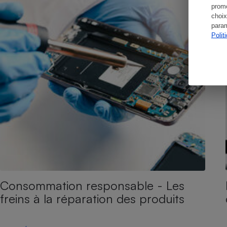
promo
choix
param
Polit
Consommation responsable - Les
freins à la réparation des produits