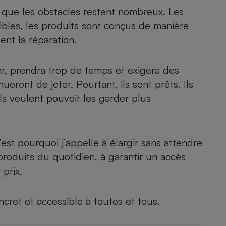
Électricité - Gaz
 que les obstacles restent nombreux. Les
ibles, les produits sont conçus de manière
Appareil photo
ent la réparation.
numérique
Four encastrable
er, prendra trop de temps et exigera des
eront de jeter. Pourtant, ils sont prêts. Ils
ls veulent pouvoir les garder plus
Lessive
est pourquoi j’appelle à élargir sans attendre
produits du quotidien, à garantir un accès
Aspirateur
 prix.
ncret et accessible à toutes et tous.