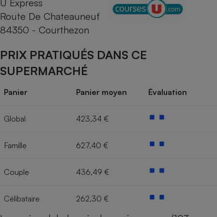
U Express
Route De Chateauneuf
Cafetière à expressos
84350 - Courthezon
PRIX PRATIQUÉS DANS CE
SUPERMARCHÉ
Panier
Panier moyen
Évaluation
Robot ménager
Global
423,34 €
Famille
627,40 €
Couple
436,49 €
Célibataire
262,30 €