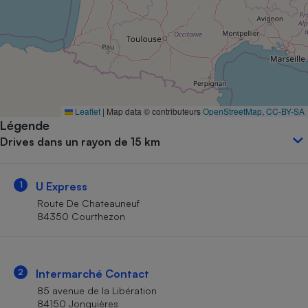
Petit électroménager - U
Complément
alimentaire
Mutuelle
Assurance emprunteur
Leaflet
|
Map data © contributeurs
OpenStreetMap
,
CC-BY-SA
Légende
Matelas
Champagne
Drives dans un rayon de 15 km
bouteille
Banque en 
Téléviseur
1
U Express
Antimoustique
Lave-linge
Route De Chateauneuf
84350 Courthezon
Radiateur électrique
2
Intermarché Contact
85 avenue de la Libération
84150 Jonquières