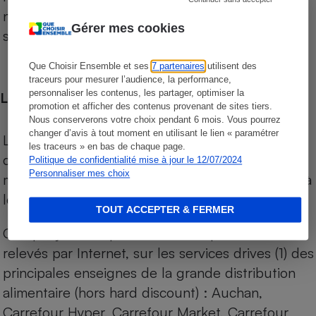
niveau de prix des supermarchés, géolocalisés
Gérer mes cookies
sur le territoire français.
Que Choisir Ensemble et ses
7 partenaires
utilisent des
traceurs pour mesurer l’audience, la performance,
personnaliser les contenus, les partager, optimiser la
Les comparaisons de prix
promotion et afficher des contenus provenant de sites tiers.
Nous conserverons votre choix pendant 6 mois. Vous pourrez
changer d’avis à tout moment en utilisant le lien « paramétrer
Les comparaisons sont réalisées sur l’ensemble
les traceurs » en bas de chaque page.
des produits des magasins. Les produits de
Politique de confidentialité mise à jour le 12/07/2024
Personnaliser mes choix
marques de distributeurs (MDD) sont comparés à
leurs équivalents chez leurs concurrents.
TOUT ACCEPTER & FERMER
Chaque jour, les prix de tous les produits sont
relevés par Internet, sur les services drives (1) des
principales enseignes de la grande distribution
alimentaire (hors hard discount) : Auchan,
Carrefour Hyper, Carrefour Market, Carrefour