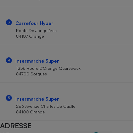
Téléphone mobile -
Smartphone
Plaque de cuisson à
induction
3
Carrefour Hyper
Route De Jonquières
84107 Orange
Climatiseur -
Ventilateur
4
Intermarché Super
Antivirus
1258 Route D’Orange Quai Avaux
84700 Sorgues
Climatiseur -
Ventilateur
5
Intermarché Super
286 Avenue Charles De Gaulle
84100 Orange
ADRESSE