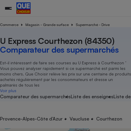
Commerce
Magasin - Grande surface
Supermarché - Drive
U Express Courthezon (84350)
Additifs a
Comparate
Comparatif
Comparateu
Comparatif
Comparateu
Comparatif
Comparati
Substances
Toutes les actualités
Tous les services
Tous nos combats
L’association
Organismes de défense 
Train
supermarc
cosmétiqu
Comparateur des supermarchés
Comparateu
Achat - Vente - Travaux
Démarche administrative
Enquêtes
Nos actions
Nos missions
Système judiciaire
Transport aérien
gratuit
Copropriété
Famille
Guides d'achat
Nos grandes victoires
Notre méthodologie
Est-il intéressant de faire ses courses au U Express à Courthezon ’
Location
Senior
Vous pouvez analyser rapidement si ce supermarché est parmi les
Comparateu
Comparate
Comparati
Comparatif
Comparate
Comparatif
Comparatif
Conseils
Les billets de la présidente
Notre financement
moins chers. Que Choisir relève les prix sur une centaine de produits
supermarc
électrique
Service marchand
Magasin - Grande surfac
Sport
Soumettre un litige
achetés régulièrement par les consommateurs et dresse un
Brèves
Nos associations locales
Nos partenaires
Air
palmarès de tous les
Marketing - Fidélisation
Vacances - Tourisme
Lettres types
Voir plus
Nous rejoindre
Nous rejoindre
Déchet
Comparateur des supermarchés
Liste des enseignes
Liste de
Méthode de vente - Abu
Rencontrer une association locale
Comparate
Comparatif
Comparatif
Comparatif
Comparatif
En savoir plus sur Que Choisir Ensemble
Eau
s
Agriculture
Achat - Vente - Location
Energie
Nutrition
Assurance auto
Provence-Alpes-Côte d’Azur
Vaucluse
Courthezon
-nous ?
Produit alimentaire
Carburant
Comparati
Comparati
Comparati
Comparate