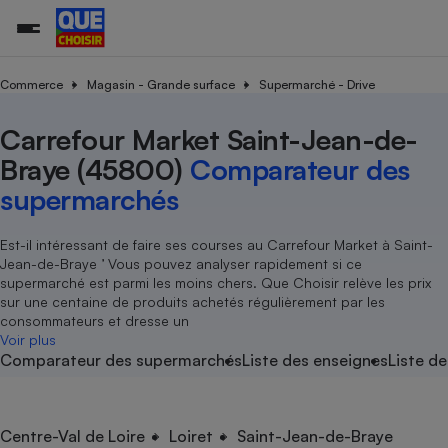
Commerce
Magasin - Grande surface
Supermarché - Drive
Carrefour Market Saint-Jean-de-
Additifs a
Comparate
Comparatif
Comparateu
Comparatif
Comparateu
Comparatif
Comparati
Substances
Toutes les actualités
Tous les services
Tous nos combats
L’association
Organismes de défense 
Train
supermarc
cosmétiqu
Braye (45800)
Comparateur des
Comparateu
Achat - Vente - Travaux
Démarche administrative
Enquêtes
Nos actions
Nos missions
Système judiciaire
Transport aérien
gratuit
supermarchés
Copropriété
Famille
Guides d'achat
Nos grandes victoires
Notre méthodologie
Location
Senior
Comparateu
Comparate
Comparati
Comparatif
Comparate
Comparatif
Comparatif
Est-il intéressant de faire ses courses au Carrefour Market à Saint-
Conseils
Les billets de la présidente
Notre financement
supermarc
électrique
Jean-de-Braye ’ Vous pouvez analyser rapidement si ce
Service marchand
Magasin - Grande surfac
Sport
Soumettre un litige
Brèves
Nos associations locales
Nos partenaires
supermarché est parmi les moins chers. Que Choisir relève les prix
Air
Marketing - Fidélisation
Vacances - Tourisme
Lettres types
sur une centaine de produits achetés régulièrement par les
Nous rejoindre
Nous rejoindre
Déchet
consommateurs et dresse un
Méthode de vente - Abu
Rencontrer une association locale
Comparate
Comparatif
Comparatif
Comparatif
Comparatif
Voir plus
En savoir plus sur Que Choisir Ensemble
Eau
Comparateur des supermarchés
Liste des enseignes
Liste de
s
Agriculture
Achat - Vente - Location
Energie
Nutrition
Assurance auto
-nous ?
Produit alimentaire
Carburant
Comparati
Comparati
Comparati
Comparate
Centre-Val de Loire
Loiret
Saint-Jean-de-Braye