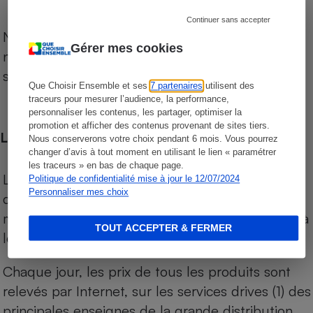
Continuer sans accepter
Notre comparateur de supermarchés propose le
Gérer mes cookies
niveau de prix des supermarchés, géolocalisés
sur le territoire français.
Que Choisir Ensemble et ses
7 partenaires
utilisent des
traceurs pour mesurer l’audience, la performance,
personnaliser les contenus, les partager, optimiser la
promotion et afficher des contenus provenant de sites tiers.
Les comparaisons de prix
Nous conserverons votre choix pendant 6 mois. Vous pourrez
changer d’avis à tout moment en utilisant le lien « paramétrer
les traceurs » en bas de chaque page.
Les comparaisons sont réalisées sur l’ensemble
Politique de confidentialité mise à jour le 12/07/2024
Personnaliser mes choix
des produits des magasins. Les produits de
marques de distributeurs (MDD) sont comparés à
TOUT ACCEPTER & FERMER
leurs équivalents chez leurs concurrents.
Chaque jour, les prix de tous les produits sont
relevés par Internet, sur les services drives (1) des
principales enseignes de la grande distribution