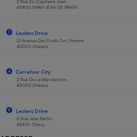
2 Rue Du Capitaine Jean
Téléphone mobile -
45800 SAINT-JEAN-DE-BRAYE
Smartphone
Plaque de cuisson à
induction
3
Leclerc Drive
21 Avenue Des Droits De L’Homme
Climatiseur -
45000 Orléans
Ventilateur
Antivirus
4
Carrefour City
2 Rue De La Manufacture
Climatiseur -
Ventilateur
45000 Orléans
5
Leclerc Drive
5 Rue Jean Bertin
45430 Chécy