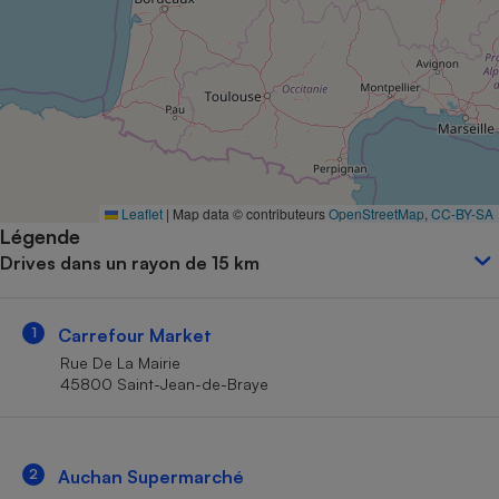
Petit électroménager - U
Complément
alimentaire
Mutuelle
Assurance emprunteur
Matelas
Leaflet
|
Map data © contributeurs
OpenStreetMap
,
CC-BY-SA
Champagne
Légende
bouteille
Banque en 
Drives dans un rayon de 15 km
Téléviseur
Antimoustique
Lave-linge
1
Carrefour Market
Rue De La Mairie
45800 Saint-Jean-de-Braye
Radiateur électrique
2
Auchan Supermarché