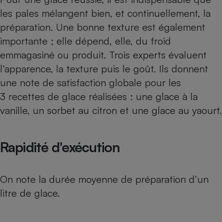
Téléphone mobile -
les pales mélangent bien, et continuellement, la
Smartphone
Plaque de cuisson à
préparation. Une bonne texture est également
induction
importante ; elle dépend, elle, du froid
emmagasiné ou produit. Trois experts évaluent
l’apparence, la texture puis le goût. Ils donnent
Climatiseur -
une note de satisfaction globale pour les
Ventilateur
3 recettes de glace réalisées : une glace à la
vanille, un sorbet au citron et une glace au yaourt.
Antivirus
Climatiseur -
Ventilateur
Rapidité d'exécution
On note la durée moyenne de préparation d’un
litre de glace.