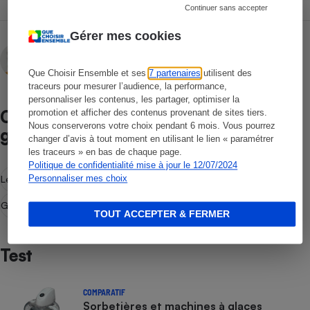
Continuer sans accepter
Gérer mes cookies
Gabrielle Théry
Rédactrice technique
Que Choisir Ensemble et ses
7 partenaires
utilisent des
traceurs pour mesurer l’audience, la performance,
personnaliser les contenus, les partager, optimiser la
Comparatif Sorbetières et machines à
promotion et afficher des contenus provenant de sites tiers.
Nous conserverons votre choix pendant 6 mois. Vous pourrez
glaces
changer d’avis à tout moment en utilisant le lien « paramétrer
les traceurs » en bas de chaque page.
Politique de confidentialité mise à jour le 12/07/2024
Les résultats du test
Meilleurs choix
Comment nous testons
Personnaliser mes choix
Guide d'achat
Sorbetière - Machine à glace
TOUT ACCEPTER & FERMER
Test
COMPARATIF
Sorbetières et machines à glaces