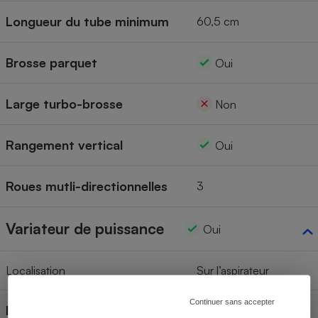
Longueur du tube minimum
60,5 cm
Brosse parquet
Oui
Large turbo-brosse
Non
Rangement vertical
Oui
Roues mutli-directionnelles
3
Variateur de puissance
Oui
Localisation
Sur l’aspirateur
Continuer sans accepter
Régulateur de débit d'air sur