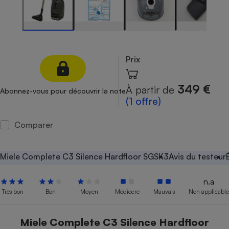
Petit électroménager - U
Complément
alimentaire
Mutuelle
Assurance emprunteur
Prix
349 €
À partir de
Abonnez-vous pour découvrir la note
Matelas
(1 offre)
Champagne
bouteille
Banque en 
Comparer
Téléviseur
Antimoustique
Lave-linge
Miele Complete C3 Silence Hardfloor SGSK3
Avis du testeur
n.a
Très bon
Bon
Moyen
Médiocre
Mauvais
Non applicable
Radiateur électrique
Miele Complete C3 Silence Hardfloor