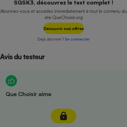
SGSK3, découvrez le test complet !
Téléphone mobile -
Smartphone
Abonnez-vous et accédez immédiatement à tout le contenu du
Plaque de cuisson à
site QueChoisir.org
induction
Découvrir nos offres
Déjà abonné ?
Se connecter
Climatiseur -
Ventilateur
Avis du testeur
Antivirus
Climatiseur -
Ventilateur
Que Choisir aime