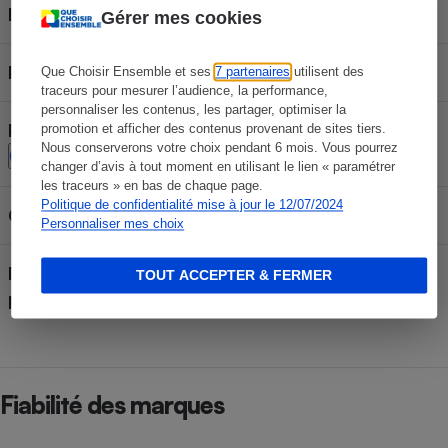
Oui
la crosse
Gérer mes cookies
Puissance annoncée
550 W
Que Choisir Ensemble et ses
7 partenaires
utilisent des
traceurs pour mesurer l’audience, la performance,
personnaliser les contenus, les partager, optimiser la
Puissance utile ou restituée
promotion et afficher des contenus provenant de sites tiers.
114 W
Nous conserverons votre choix pendant 6 mois. Vous pourrez
changer d’avis à tout moment en utilisant le lien « paramétrer
les traceurs » en bas de chaque page.
Politique de confidentialité mise à jour le 12/07/2024
Code EAN
Personnaliser mes choix
Pays de fabrication (déclaré
TOUT ACCEPTER & FERMER
par le fabricant)
Fiabilité des marques