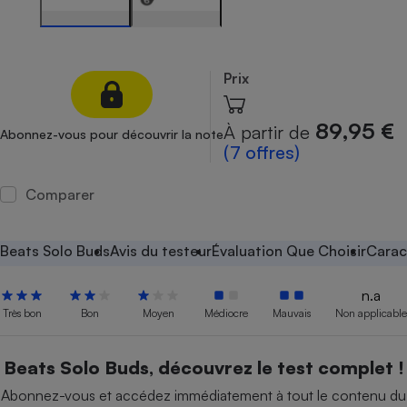
Petit électroménager - U
Complément
alimentaire
Mutuelle
Prix
Assurance emprunteur
89,95 €
À partir de
Abonnez-vous pour découvrir la note
(7 offres)
Matelas
Champagne
Comparer
bouteille
Banque en 
Téléviseur
Beats Solo Buds
Avis du testeur
Évaluation Que Choisir
Carac
Antimoustique
Lave-linge
n.a
Très bon
Bon
Moyen
Médiocre
Mauvais
Non applicable
Radiateur électrique
Beats Solo Buds, découvrez le test complet !
Abonnez-vous et accédez immédiatement à tout le contenu du