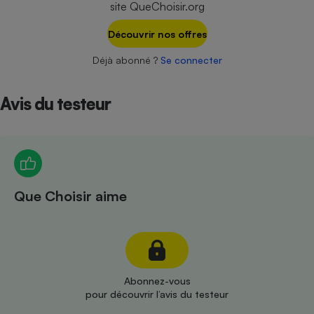
site QueChoisir.org
Téléphone mobile -
Smartphone
Plaque de cuisson à
Découvrir nos offres
induction
Déjà abonné ?
Se connecter
Avis du testeur
Climatiseur -
Ventilateur
Antivirus
Climatiseur -
Que Choisir aime
Ventilateur
Abonnez-vous
pour découvrir l’avis du testeur