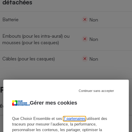
détachées
Batterie
Non
Embouts (pour les intra-aural) ou
Non
mousses (pour les casques)
Câbles (pour les casques)
Non
Prix et magasins
Continuer sans accepter
Gérer mes cookies
Évolution du prix moyen
Que Choisir Ensemble et ses
7 partenaires
utilisent des
traceurs pour mesurer l’audience, la performance,
personnaliser les contenus, les partager, optimiser la