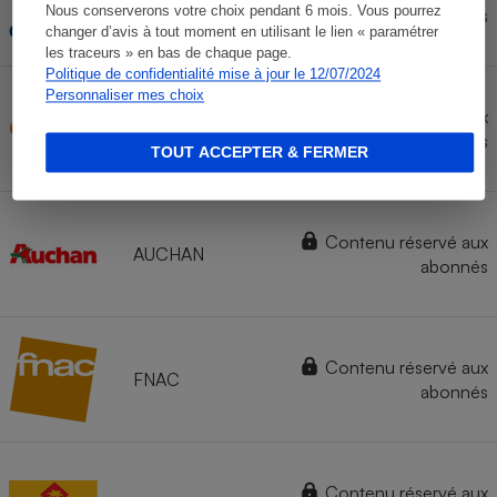
CARREFOUR
Nous conserverons votre choix pendant 6 mois. Vous pourrez
abonnés
changer d’avis à tout moment en utilisant le lien « paramétrer
les traceurs » en bas de chaque page.
Politique de confidentialité mise à jour le 12/07/2024
Personnaliser mes choix
Contenu réservé aux
CDISCOUNT
abonnés
TOUT ACCEPTER & FERMER
Contenu réservé aux
AUCHAN
abonnés
Contenu réservé aux
FNAC
abonnés
Contenu réservé aux