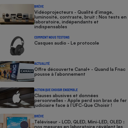
BRÈVE
Vidéoprojecteurs - Qualité d’image,
luminosité, contraste, bruit : Nos tests en
laboratoire, indépendants et
indispensables
COMMENT NOUS TESTONS
Casques audio - Le protocole
ACTUALITÉ
Offre découverte Canal+ - Quand la Fnac
pousse à l’abonnement
ACTION QUE CHOISIR ENSEMBLE
Clauses abusives et données
personnelles - Apple perd son bras de fer
judiciaire face à l’UFC-Que Choisir !
BRÈVE
Téléviseur - LCD, QLED, Mini-LED, OLED :
nos mesures en laboratoire révèlent les