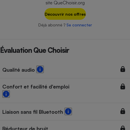
site QueChoisir.org
Téléphone mobile -
Smartphone
Plaque de cuisson à
Découvrir nos offres
induction
Déjà abonné ?
Se connecter
Climatiseur -
Ventilateur
Évaluation Que Choisir
Antivirus
Qualité audio
Climatiseur -
Ventilateur
Confort et facilité d'emploi
Liaison sans fil Bluetooth
Réducteur de bruit