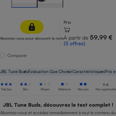
Petit électroménager - U
Complément
alimentaire
Mutuelle
Prix
Assurance emprunteur
59,99 €
À partir de
Abonnez-vous pour découvrir la note
(5 offres)
Matelas
Champagne
Comparer
bouteille
Banque en 
Téléviseur
JBL Tune Buds
Évaluation Que Choisir
Caractéristiques
Prix 
Antimoustique
Lave-linge
n.a
Très bon
Bon
Moyen
Médiocre
Mauvais
Non applicable
Radiateur électrique
JBL Tune Buds, découvrez le test complet !
Abonnez-vous et accédez immédiatement à tout le contenu du