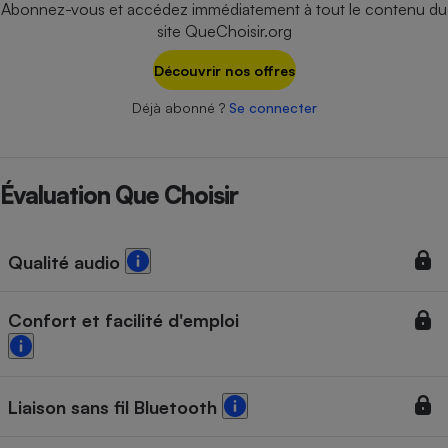
Abonnez-vous et accédez immédiatement à tout le contenu du
Téléphone mobile -
Smartphone
site QueChoisir.org
Plaque de cuisson à
induction
Découvrir nos offres
Déjà abonné ?
Se connecter
Climatiseur -
Ventilateur
Évaluation Que Choisir
Antivirus
Qualité audio
Climatiseur -
Ventilateur
Confort et facilité d'emploi
Liaison sans fil Bluetooth