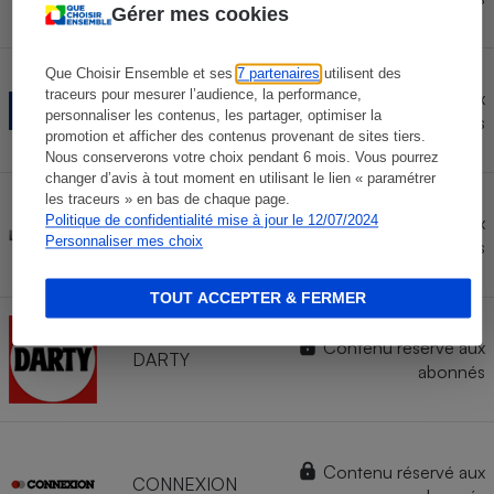
Gérer mes cookies
Que Choisir Ensemble et ses
7 partenaires
utilisent des
traceurs pour mesurer l’audience, la performance,
Contenu réservé aux
LDLC
personnaliser les contenus, les partager, optimiser la
abonnés
promotion et afficher des contenus provenant de sites tiers.
Nous conserverons votre choix pendant 6 mois. Vous pourrez
changer d’avis à tout moment en utilisant le lien « paramétrer
les traceurs » en bas de chaque page.
Marketplace
Contenu réservé aux
Politique de confidentialité mise à jour le 12/07/2024
LA
Personnaliser mes choix
abonnés
REDOUTE
TOUT ACCEPTER & FERMER
Contenu réservé aux
DARTY
abonnés
Contenu réservé aux
CONNEXION