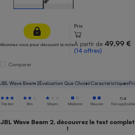
Petit électroménager - U
Complément
alimentaire
Mutuelle
Prix
Assurance emprunteur
49,99 €
À partir de
Abonnez-vous pour découvrir la note
(14 offres)
Matelas
Champagne
Comparer
bouteille
Banque en 
Téléviseur
JBL Wave Beam 2
Évaluation Que Choisir
Caractéristiques
Pr
Antimoustique
Lave-linge
n.a
Très bon
Bon
Moyen
Médiocre
Mauvais
Non applicable
Radiateur électrique
JBL Wave Beam 2, découvrez le test complet
!