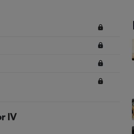
Électricité - Gaz
Appareil photo
numérique
Four encastrable
Lessive
Aspirateur
r IV