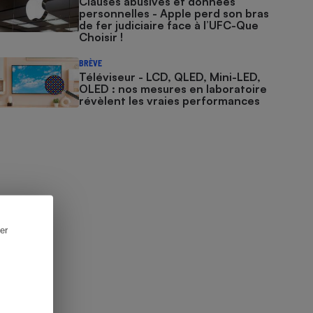
Clauses abusives et données
personnelles - Apple perd son bras
de fer judiciaire face à l’UFC-Que
Choisir !
BRÈVE
Téléviseur - LCD, QLED, Mini-LED,
OLED : nos mesures en laboratoire
révèlent les vraies performances
er