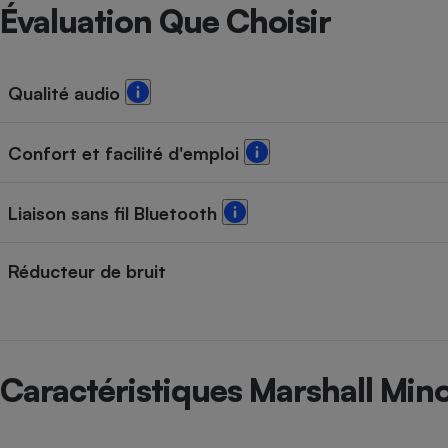
Radiateur électrique
Évaluation Que Choisir
Téléphone mobile -
Smartphone
Qualité audio
Plaque de cuisson à
induction
Confort et facilité d'emploi
Climatiseur -
Liaison sans fil Bluetooth
Ventilateur
Réducteur de bruit
Antivirus
Climatiseur -
Ventilateur
Caractéristiques Marshall Mino