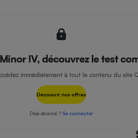
- Ustensile
Foie gras
Aide auditive
r
Assurance vie
Minor IV, découvrez le test com
ccédez immédiatement à tout le contenu du site Q
Poêle à granulés
gne - Comment choisir une
lle de champagne
en ligne
Découvrir nos offres
Ordinateur portable
Crème solaire
Lave-vaisselle
Déjà abonné ?
Se connecter