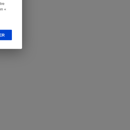
tre
en «
ER