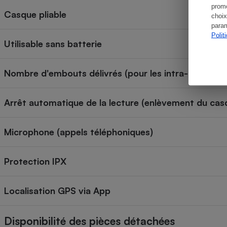
promo
Casque pliable
choix
param
Polit
Utilisable sans batterie
Nombre d'embouts délivrés (pour les intra-aural)
Arrêt automatique de la lecture (enlèvement du cas
Microphone (appels téléphoniques)
Protection IPX
Localisation GPS via App
Disponibilité des pièces détachées