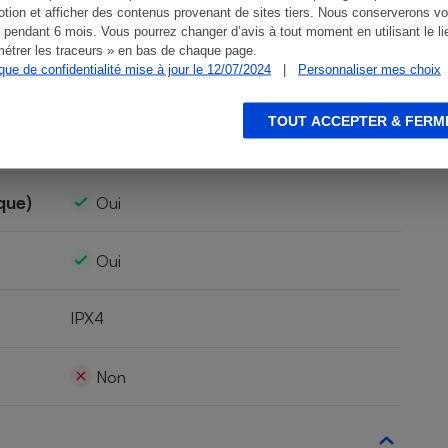
tion et afficher des contenus provenant de sites tiers. Nous conserverons vo
n. a.
 pendant 6 mois. Vous pourrez changer d’avis à tout moment en utilisant le li
étrer les traceurs » en bas de chaque page.
ique de confidentialité mise à jour le 12/07/2024
|
Personnaliser mes choix
Non
TOUT ACCEPTER & FERM
0
que)
Oui
Oui
IPX4
Non