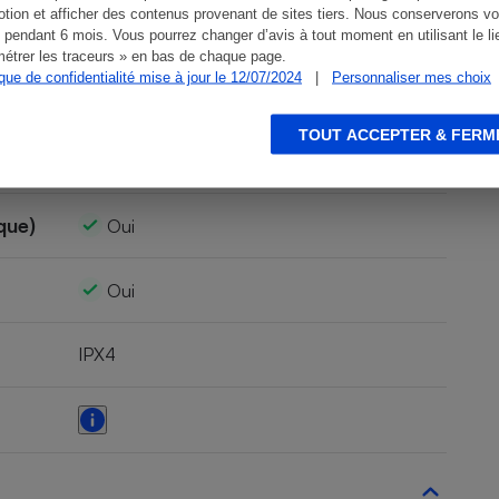
tion et afficher des contenus provenant de sites tiers. Nous conserverons vo
n. a.
 pendant 6 mois. Vous pourrez changer d’avis à tout moment en utilisant le li
étrer les traceurs » en bas de chaque page.
ique de confidentialité mise à jour le 12/07/2024
|
Personnaliser mes choix
Non
TOUT ACCEPTER & FERM
0
que)
Oui
Oui
IPX4