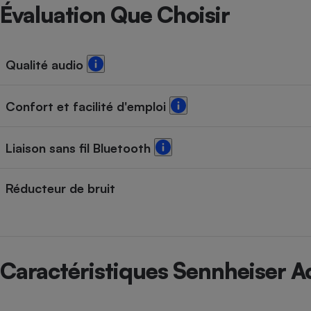
Radiateur électrique
Évaluation Que Choisir
Téléphone mobile -
Smartphone
Qualité audio
Plaque de cuisson à
induction
Confort et facilité d'emploi
Climatiseur -
Liaison sans fil Bluetooth
Ventilateur
Réducteur de bruit
Antivirus
Climatiseur -
Ventilateur
Caractéristiques Sennheiser 