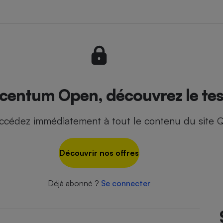
- Ustensile
Foie gras
Aide auditive
r
Assurance vie
centum Open, découvrez le tes
ccédez immédiatement à tout le contenu du site Q
Poêle à granulés
gne - Comment choisir une
lle de champagne
en ligne
Découvrir nos offres
Ordinateur portable
Crème solaire
Lave-vaisselle
Déjà abonné ?
Se connecter