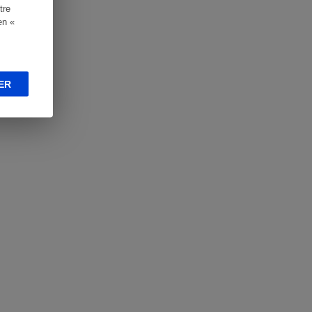
tre
en «
ER