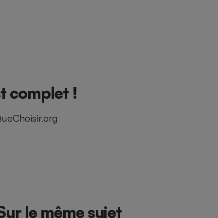
t complet !
ueChoisir.org
Sur le même sujet