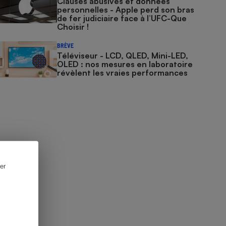
Clauses abusives et données
personnelles - Apple perd son bras
de fer judiciaire face à l’UFC-Que
Choisir !
BRÈVE
Téléviseur - LCD, QLED, Mini-LED,
OLED : nos mesures en laboratoire
révèlent les vraies performances
er