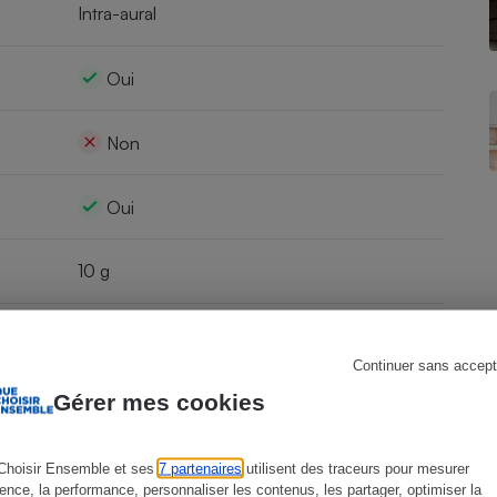
Intra-aural
Oui
s
Réfrigérateur
Non
Oui
10 g
Non
Continuer sans accept
Gérer mes cookies
Non
Non
Choisir Ensemble et ses
7 partenaires
utilisent des traceurs pour mesurer
ience, la performance, personnaliser les contenus, les partager, optimiser la