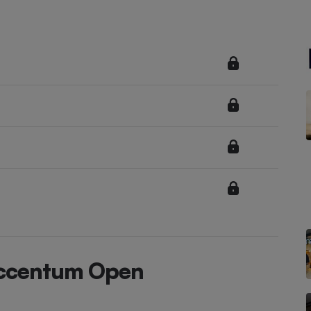
Électricité - Gaz
Appareil photo
numérique
Four encastrable
Lessive
Aspirateur
Accentum Open