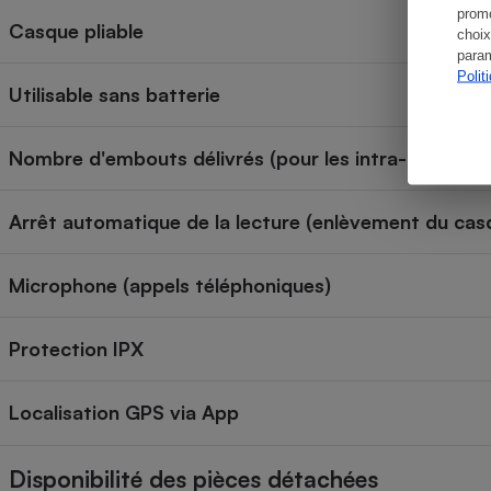
promo
Casque pliable
choix
param
Polit
Utilisable sans batterie
Nombre d'embouts délivrés (pour les intra-aural)
Arrêt automatique de la lecture (enlèvement du cas
Microphone (appels téléphoniques)
Protection IPX
Localisation GPS via App
Disponibilité des pièces détachées