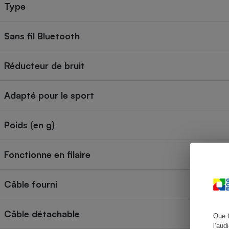
Type
Sans fil Bluetooth
Cafetière à expresso
Réducteur de bruit
Adapté pour le sport
Poids (en g)
Robot ménager
Fonctionne en filaire
Câble fourni
Câble détachable
Que 
l’aud