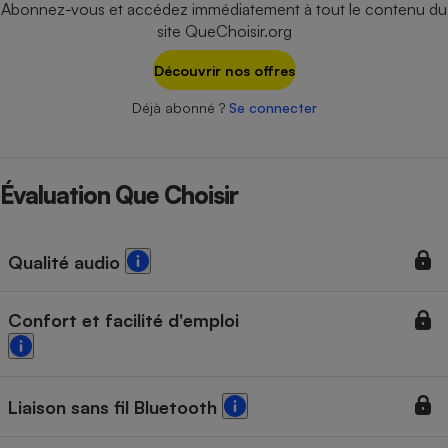
Abonnez-vous et accédez immédiatement à tout le contenu du
Téléphone mobile -
Smartphone
site QueChoisir.org
Plaque de cuisson à
induction
Découvrir nos offres
Déjà abonné ?
Se connecter
Climatiseur -
Ventilateur
Évaluation Que Choisir
Antivirus
Qualité audio
Climatiseur -
Ventilateur
Confort et facilité d'emploi
Liaison sans fil Bluetooth