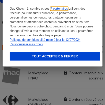
Que Choisir Ensemble et ses
7 partenaires
utilisent des
traceurs pour mesurer l’audience, la performance,
personnaliser les contenus, les partager, optimiser la
Contenu réservé aux
AMAZON
promotion et afficher des contenus provenant de sites tiers.
abonnés
Nous conserverons votre choix pendant 6 mois. Vous pourrez
changer d’avis à tout moment en utilisant le lien « paramétrer
les traceurs » en bas de chaque page.
Politique de confidentialité mise à jour le 12/07/2024
Personnaliser mes choix
Contenu réservé aux
BOULANGER
abonnés
TOUT ACCEPTER & FERMER
Marketplace
Contenu réservé aux
FNAC
abonnés
Marketplace
Contenu réservé aux
CARREFOUR
abonnés