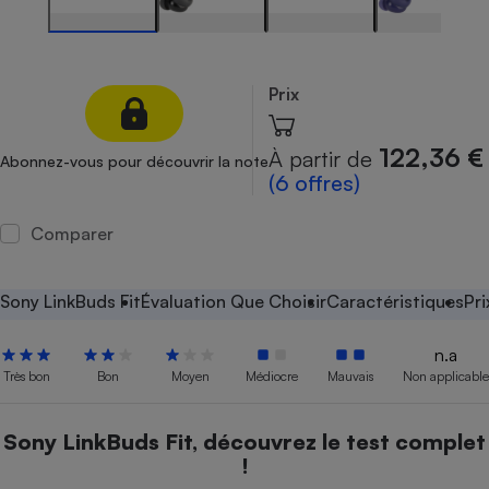
Petit électroménager - U
Complément
alimentaire
Mutuelle
Prix
Assurance emprunteur
122,36 €
À partir de
Abonnez-vous pour découvrir la note
(6 offres)
Matelas
Champagne
Comparer
bouteille
Banque en 
Téléviseur
Sony LinkBuds Fit
Évaluation Que Choisir
Caractéristiques
Pr
Antimoustique
Lave-linge
n.a
Très bon
Bon
Moyen
Médiocre
Mauvais
Non applicable
Radiateur électrique
Sony LinkBuds Fit, découvrez le test complet
!