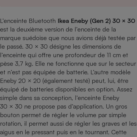
Téléphone mobile -
Smartphone
Plaque de cuisson à
induction
L’enceinte Bluetooth
Ikea Eneby (Gen 2) 30 × 30
est la deuxième version de l’enceinte de la
marque suédoise que nous avions déjà testée par
Climatiseur -
le passé. 30 × 30 désigne les dimensions de
Ventilateur
l’enceinte qui offre une profondeur de 11 cm et
pèse 3,7 kg. Elle ne fonctionne que sur le secteur
Antivirus
et n’est pas équipée de batterie. L’autre modèle
Eneby 20 × 20 (également testé)
peut, lui, être
Climatiseur -
Ventilateur
équipé de batteries disponibles en option. Assez
simple dans sa conception, l’enceinte Eneby
30 × 30 ne propose pas d’application. Un gros
bouton permet de régler le volume par simple
rotation, il permet aussi de régler les graves et les
aigus en le pressant puis en le tournant. Cette