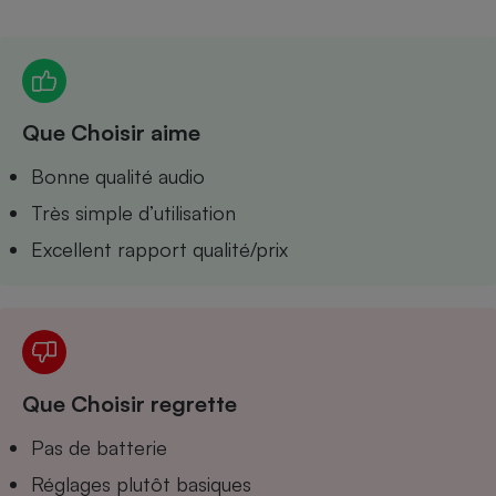
Petit électroménager - U
Complément
alimentaire
Mutuelle
Assurance emprunteur
Que Choisir aime
Bonne qualité audio
Très simple d’utilisation
Matelas
Champagne
bouteille
Excellent rapport qualité/prix
Banque en 
Téléviseur
Antimoustique
Lave-linge
Que Choisir regrette
Radiateur électrique
Pas de batterie
Réglages plutôt basiques