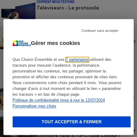
COMMENT NOUS TESTONS
Téléviseurs - Le protocole
BRÈVE
Continuer sans accepter
Vidéoprojecteurs - Qualité d’image,
luminosité, contraste, bruit : Nos tests en
Gérer mes cookies
laboratoire, indépendants et
indispensables
Que Choisir Ensemble et ses
7 partenaires
utilisent des
COMMENT NOUS TESTONS
traceurs pour mesurer l’audience, la performance,
Casques audio - Le protocole
personnaliser les contenus, les partager, optimiser la
promotion et afficher des contenus provenant de sites tiers.
Nous conserverons votre choix pendant 6 mois. Vous pourrez
changer d’avis à tout moment en utilisant le lien « paramétrer
ACTUALITÉ
les traceurs » en bas de chaque page.
Offre découverte Canal+ - Quand la Fnac
Politique de confidentialité mise à jour le 12/07/2024
pousse à l’abonnement
Personnaliser mes choix
ACTION QUE CHOISIR ENSEMBLE
TOUT ACCEPTER & FERMER
Clauses abusives et données
personnelles - Apple perd son bras de fer
judiciaire face à l’UFC-Que Choisir !