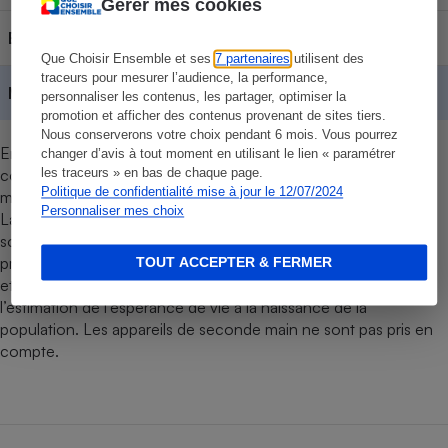
Gérer mes cookies
Beko
Contenu réservé aux abonnés
Que Choisir Ensemble et ses
7 partenaires
utilisent des
traceurs pour mesurer l’audience, la performance,
Moyennes
Contenu réservé aux abonnés
personnaliser les contenus, les partager, optimiser la
promotion et afficher des contenus provenant de sites tiers.
Nous conserverons votre choix pendant 6 mois. Vous pourrez
En juin 2025, une enquête a été réalisée auprès de 14 976
changer d’avis à tout moment en utilisant le lien « paramétrer
les traceurs » en bas de chaque page.
consommateurs européens pour connaître la fiabilité des
Politique de confidentialité mise à jour le 12/07/2024
marques de fours encastrables.
Personnaliser mes choix
La durée de vie et l’espérance de vie sans pannes d’un produit
sont calculées à partir de la probabilité de fin de vie ou de la
probabilité de pannes à chaque âge de l’appareil (1 an, 2 ans,
TOUT ACCEPTER & FERMER
etc.). Cette méthode est celle actuellement en usage pour
l’estimation de l’espérance de vie à la naissance de la
population. Les appareils de seconde main ne sont pas pris en
compte.