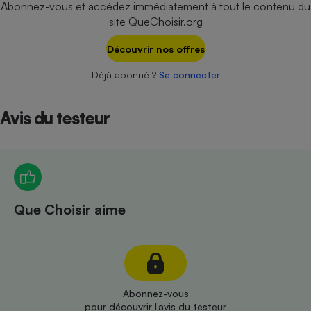
Abonnez-vous et accédez immédiatement à tout le contenu du
Téléphone mobile -
Smartphone
site QueChoisir.org
Plaque de cuisson à
induction
Découvrir nos offres
Déjà abonné ?
Se connecter
Climatiseur -
Ventilateur
Avis du testeur
Antivirus
Climatiseur -
Ventilateur
Que Choisir aime
Abonnez-vous
pour découvrir l’avis du testeur