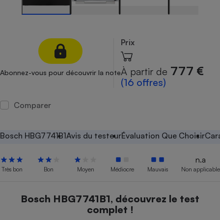
Petit électroménager - U
Complément
alimentaire
Mutuelle
Prix
Assurance emprunteur
777 €
À partir de
Abonnez-vous pour découvrir la note
(16 offres)
Matelas
Champagne
Comparer
bouteille
Banque en 
Téléviseur
Bosch HBG7741B1
Avis du testeur
Évaluation Que Choisir
Car
Antimoustique
Lave-linge
n.a
Très bon
Bon
Moyen
Médiocre
Mauvais
Non applicable
Radiateur électrique
Bosch HBG7741B1, découvrez le test
complet !