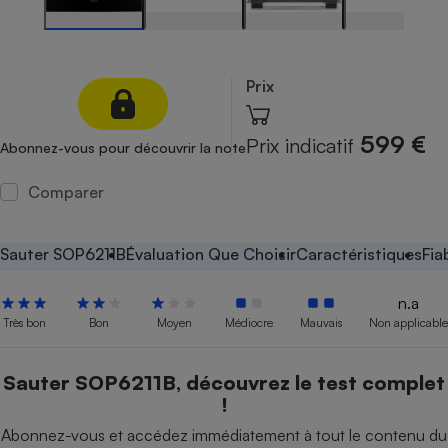
Petit électroménager - U
Complément
alimentaire
Mutuelle
Prix
Assurance emprunteur
599 €
Prix indicatif
Abonnez-vous pour découvrir la note
Comparer
Matelas
Champagne
bouteille
Banque en 
Sauter SOP6211B
Évaluation Que Choisir
Caractéristiques
Fia
Téléviseur
Antimoustique
Lave-linge
n.a
Très bon
Bon
Moyen
Médiocre
Mauvais
Non applicable
Sauter SOP6211B, découvrez le test complet
Radiateur électrique
!
Abonnez-vous et accédez immédiatement à tout le contenu du