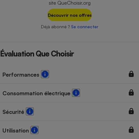
site QueChoisir.org
Téléphone mobile -
Smartphone
Plaque de cuisson à
Découvrir nos offres
induction
Déjà abonné ?
Se connecter
Climatiseur -
Ventilateur
Évaluation Que Choisir
Antivirus
Performances
Climatiseur -
Ventilateur
Consommation électrique
Sécurité
Utilisation