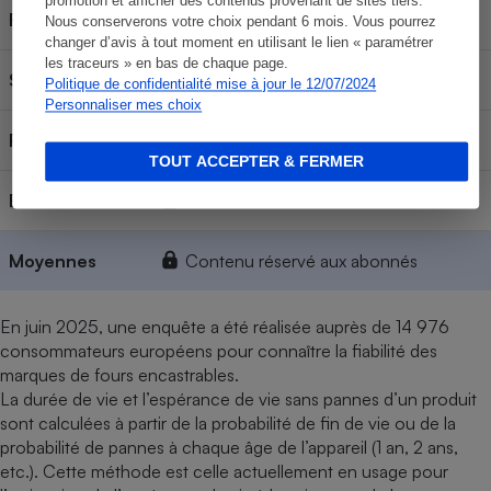
promotion et afficher des contenus provenant de sites tiers.
Faure
Contenu réservé aux abonnés
Nous conserverons votre choix pendant 6 mois. Vous pourrez
changer d’avis à tout moment en utilisant le lien « paramétrer
les traceurs » en bas de chaque page.
Samsung
Contenu réservé aux abonnés
Politique de confidentialité mise à jour le 12/07/2024
Personnaliser mes choix
Rosières
Contenu réservé aux abonnés
TOUT ACCEPTER & FERMER
Beko
Contenu réservé aux abonnés
Moyennes
Contenu réservé aux abonnés
En juin 2025, une enquête a été réalisée auprès de 14 976
consommateurs européens pour connaître la fiabilité des
marques de fours encastrables.
La durée de vie et l’espérance de vie sans pannes d’un produit
sont calculées à partir de la probabilité de fin de vie ou de la
probabilité de pannes à chaque âge de l’appareil (1 an, 2 ans,
etc.). Cette méthode est celle actuellement en usage pour