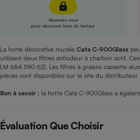
Radiateur électrique
Abonnez-vous
Téléphone mobile -
pour découvrir l’avis du testeur
Smartphone
Plaque de cuisson à
induction
La hotte décorative murale
Cata C-900Glass
peu
utilisant deux filtres antiodeur à charbon actif. Ce
Climatiseur -
LM 684 590 62). Les filtres à graisse cassette al
Ventilateur
pièces sont disponibles sur le site du distributeur
Antivirus
Bon à savoir :
la hotte Cata C-900Glass a égale
Climatiseur -
Ventilateur
Évaluation Que Choisir