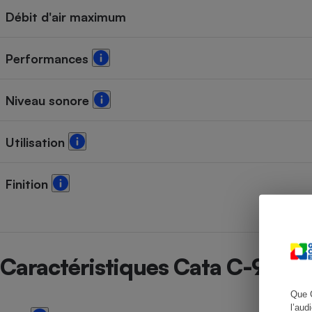
Débit d'air maximum
Performances
Cafetière à expresso
Niveau sonore
Utilisation
Finition
Robot ménager
Caractéristiques Cata C-900
Que 
l’aud