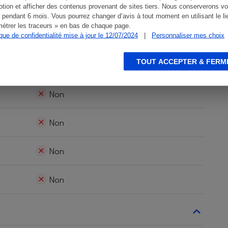
189,9 €
tion et afficher des contenus provenant de sites tiers. Nous conserverons vo
 pendant 6 mois. Vous pourrez changer d’avis à tout moment en utilisant le li
étrer les traceurs » en bas de chaque page.
Décorative murale
ique de confidentialité mise à jour le 12/07/2024
|
Personnaliser mes choix
TOUT ACCEPTER & FERM
Non
Non
Non
Non