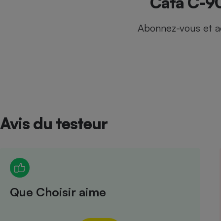
Cata C-90
Internet
Abonnez-vous et a
Gros électroménager
Téléphonie
Petit électroménager 
Complément
alimentaire
Mutuelle
Assurance emprunteu
Avis du testeur
Matelas
Champa
boutei
Banque 
Téléviseur
Antimoustique
Lave-linge
Que Choisir aime