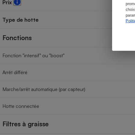
Prix
promo
choix
param
Type de hotte
Polit
Fonctions
Fonction "intensif" ou "boost"
Arrêt différé
Marche/arrêt automatique (par capteur)
Hotte connectée
Filtres à graisse