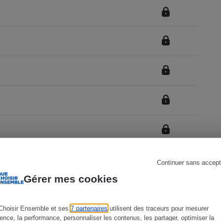
s
Réfrigérateur
Continuer sans accept
Gérer mes cookies
GLASS
Choisir Ensemble et ses
7 partenaires
utilisent des traceurs pour mesurer
ience, la performance, personnaliser les contenus, les partager, optimiser la