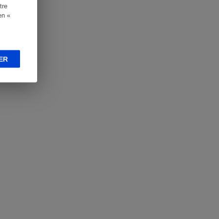
tre
en «
ER