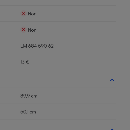
Non
Non
LM 684 590 62
13 €
89,9 cm
50,1 cm