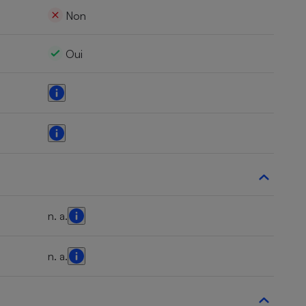
Non
Oui
n. a.
n. a.