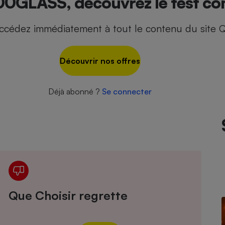
0GLASS, découvrez le test co
ccédez immédiatement à tout le contenu du site Q
- Ustensile
Foie gras
Découvrir nos offres
Aide auditive
r
Assurance vie
Déjà abonné ?
Se connecter
Poêle à granulés
gne - Comment choisir une
lle de champagne
en ligne
Ordinateur portable
Crème solaire
Lave-vaisselle
Que Choisir regrette