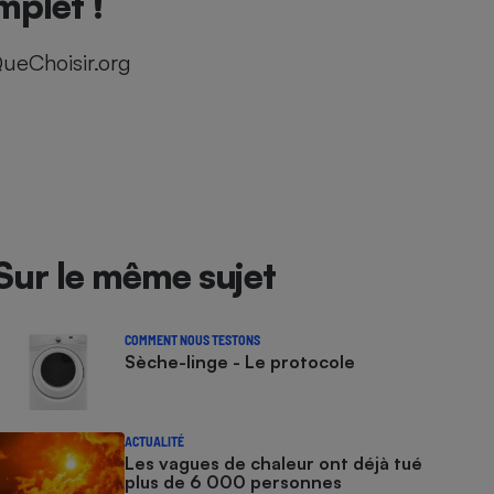
mplet !
ueChoisir.org
Sur le même sujet
COMMENT NOUS TESTONS
Sèche-linge - Le protocole
ACTUALITÉ
Les vagues de chaleur ont déjà tué
plus de 6 000 personnes