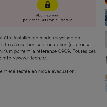
Électricité - Gaz
Abonnez-vous
Appareil photo
pour découvrir l’avis du testeur
numérique
Four encastrable
t être installée en mode recyclage en
s filtres à charbon sont en option (référence
Lessive
uminium portent la référence 0909. Toutes ces
 :
http://www.r-tech.fr/
.
ment été
testée en mode évacuation
.
Aspirateur