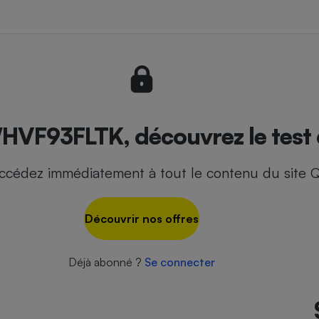
- Ustensile
Foie gras
Aide auditive
r
Assurance vie
HVF93FLTK, découvrez le test 
ccédez immédiatement à tout le contenu du site Q
Poêle à granulés
gne - Comment choisir une
lle de champagne
en ligne
Découvrir nos offres
Ordinateur portable
Crème solaire
Lave-vaisselle
Déjà abonné ?
Se connecter