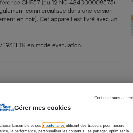
la référence CHF57 (ou 12 NC 484000008575)
t également commercialisée dans une version
ment en noir). Cet appareil est livré avec un
s
Réfrigérateur
WHVF93FLTK en mode
évacuation
.
Continuer sans accept
Gérer mes cookies
Choisir Ensemble et ses
7 partenaires
utilisent des traceurs pour mesurer
ience, la performance, personnaliser les contenus, les partager, optimiser la