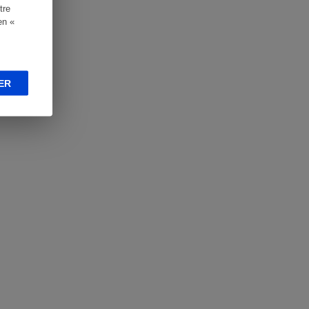
tre
en «
ER