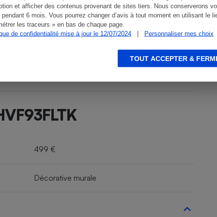
tion et afficher des contenus provenant de sites tiers. Nous conserverons vo
 pendant 6 mois. Vous pourrez changer d’avis à tout moment en utilisant le li
étrer les traceurs » en bas de chaque page.
ique de confidentialité mise à jour le 12/07/2024
|
Personnaliser mes choix
TOUT ACCEPTER & FERM
WHVF93FLTK
499 €
Décorative murale