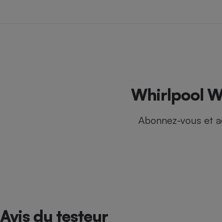
Internet
Gros électroménager
Téléphonie
Petit électroménager 
Complément
alimentaire
Mutuelle
Assurance emprunteu
Whirlpool W
Abonnez-vous et a
Matelas
Champa
boutei
Banque 
Téléviseur
Antimoustique
Lave-linge
Avis du testeur