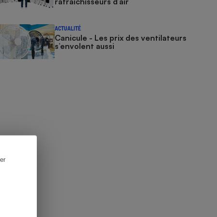
rafraîchisseurs d’air
ACTUALITÉ
Canicule - Les prix des ventilateurs
s’envolent aussi
er