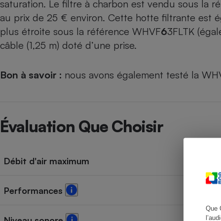
saturation. Le filtre à charbon est vendu sous 
au prix de 25 € environ. Cette hotte filtrante es
plus étroite sous la référence WHVF
6
3FLTK (égale
câble (1,25 m) doté d’une prise.
Cafetière à expresso
Bon à savoir :
nous avons également testé la 
Évaluation Que Choisir
Robot ménager
Débit d'air maximum
Performances
Que 
l’aud
Niveau sonore