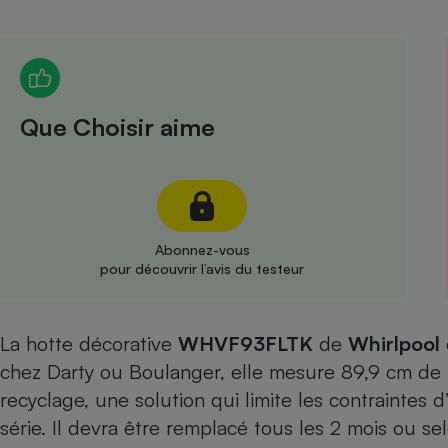
Radiateur électrique
Téléphone mobile -
Smartphone
Plaque de cuisson à
Que Choisir aime
induction
Climatiseur -
Ventilateur
Abonnez-vous
pour découvrir l’avis du testeur
Antivirus
Climatiseur -
La hotte décorative
WHVF93FLTK
de
Ventilateur
Whirlpool
chez Darty ou Boulanger, elle mesure 89,9 cm de l
recyclage, une solution qui limite les contraintes d’i
série. Il devra être remplacé tous les 2 mois ou se