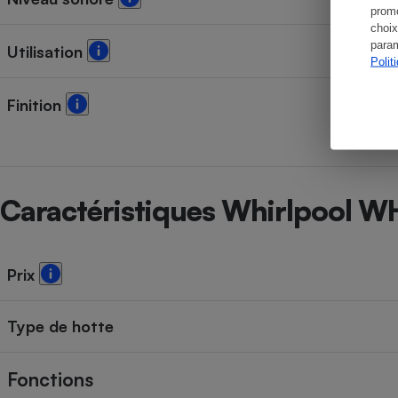
promo
choix
param
Utilisation
Polit
Finition
Caractéristiques Whirlpool 
Prix
Type de hotte
Fonctions