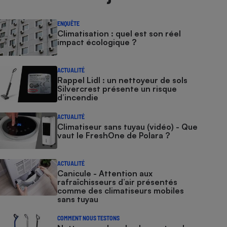
ENQUÊTE
Climatisation : quel est son réel
impact écologique ?
ACTUALITÉ
Rappel Lidl : un nettoyeur de sols
Silvercrest présente un risque
d’incendie
ACTUALITÉ
Climatiseur sans tuyau (vidéo) - Que
vaut le FreshOne de Polara ?
ACTUALITÉ
Canicule - Attention aux
rafraîchisseurs d’air présentés
comme des climatiseurs mobiles
sans tuyau
COMMENT NOUS TESTONS