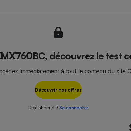
- Ustensile
Foie gras
Aide auditive
r
Assurance vie
X760BC, découvrez le test c
ccédez immédiatement à tout le contenu du site Q
Poêle à granulés
gne - Comment choisir une
lle de champagne
en ligne
Découvrir nos offres
Ordinateur portable
Crème solaire
Lave-vaisselle
Déjà abonné ?
Se connecter