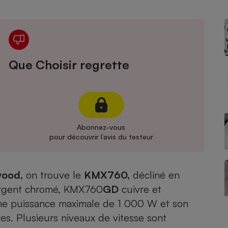
Électricité - Gaz
Appareil photo
numérique
Four encastrable
Que Choisir regrette
Lessive
Abonnez-vous
pour découvrir l’avis du testeur
Aspirateur
ood,
on trouve le
KMX760,
décliné en
rgent chromé, KMX760
GD
cuivre et
ne puissance maximale de 1 000 W et son
res. Plusieurs niveaux de vitesse sont