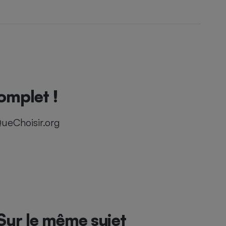
omplet !
ueChoisir.org
Sur le même sujet