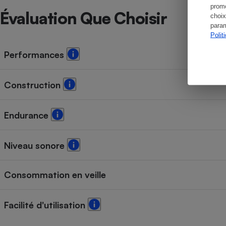
promo
Évaluation Que Choisir
choix
param
Polit
Performances
Construction
Endurance
Niveau sonore
Consommation en veille
Facilité d'utilisation