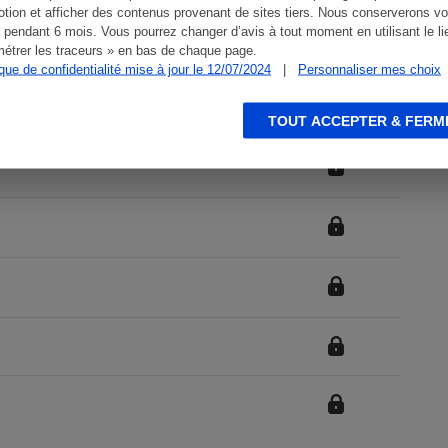
tion et afficher des contenus provenant de sites tiers. Nous conserverons vo
 pendant 6 mois. Vous pourrez changer d’avis à tout moment en utilisant le li
étrer les traceurs » en bas de chaque page.
ique de confidentialité mise à jour le 12/07/2024
|
Personnaliser mes choix
TOUT ACCEPTER & FERM