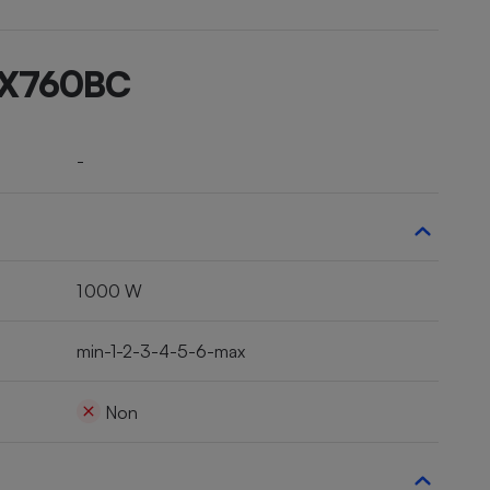
MX760BC
-
1 000 W
min-1-2-3-4-5-6-max
Non