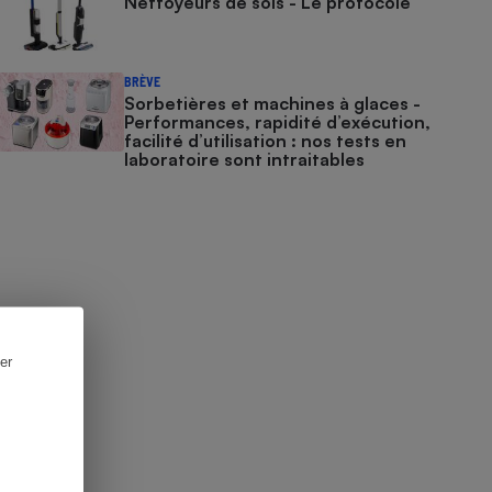
Nettoyeurs de sols - Le protocole
BRÈVE
Sorbetières et machines à glaces​​​​​​ -
Performances, rapidité d’exécution,
facilité d’utilisation : nos tests en
laboratoire sont intraitables
er