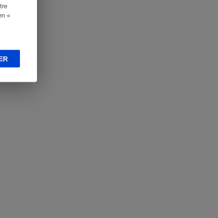
tre
en «
ER