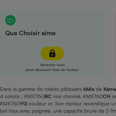
Radiateur électrique
Téléphone mobile -
Smartphone
Plaque de cuisson à
Que Choisir aime
induction
Climatiseur -
Ventilateur
Abonnez-vous
pour découvrir l’avis du testeur
Antivirus
Climatiseur -
Dans la gamme de robots pâtissiers
kMix
Ventilateur
de
Kenw
4 coloris : KMX760
BC
noir chromé, KMX760
CH
a
KMX760
YG
couleur or. Son moteur revendique u
bol Inox avec poignée, une capacité brute de 5 lit