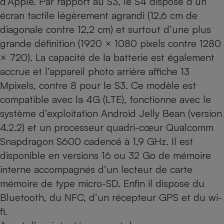
d’Apple
. Par rapport au
S3
, le S4 dispose d’un
écran tactile légèrement agrandi (12,6 cm de
Cafetière à expressos
diagonale contre 12,2 cm) et surtout d’une plus
grande définition (1920 × 1080 pixels contre 1280
× 720). La capacité de la batterie est également
accrue et l’appareil photo arrière affiche 13
Mpixels, contre 8 pour le S3. Ce modèle est
compatible avec la 4G (LTE), fonctionne avec le
système d’exploitation Android Jelly Bean (version
Robot ménager
4.2.2) et un processeur quadri-cœur Qualcomm
Snapdragon S600 cadencé à 1,9 GHz. Il est
disponible en versions 16 ou 32 Go de mémoire
interne accompagnés d’un lecteur de carte
mémoire de type micro-SD. Enfin il dispose du
Bluetooth, du NFC, d’un récepteur GPS et du wi-
fi.