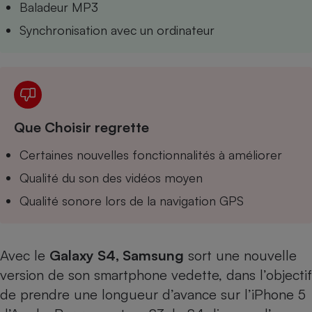
Baladeur MP3
Téléphone mobile -
Smartphone
Synchronisation avec un ordinateur
Plaque de cuisson à
induction
Climatiseur -
Ventilateur
Que Choisir regrette
Certaines nouvelles fonctionnalités à améliorer
Antivirus
Qualité du son des vidéos moyen
Climatiseur -
Ventilateur
Qualité sonore lors de la navigation GPS
Avec le
Galaxy S4, Samsung
sort une nouvelle
version de son smartphone vedette, dans l’objectif
de prendre une longueur d’avance sur l’
iPhone 5