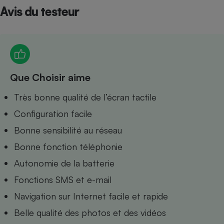
Avis du testeur
Petit électroménager - U
Complément
alimentaire
Mutuelle
Assurance emprunteur
Que Choisir aime
Matelas
Très bonne qualité de l’écran tactile
Champagne
bouteille
Configuration facile
Banque en 
Téléviseur
Bonne sensibilité au réseau
Antimoustique
Lave-linge
Bonne fonction téléphonie
Autonomie de la batterie
Fonctions SMS et e-mail
Navigation sur Internet facile et rapide
Radiateur électrique
Belle qualité des photos et des vidéos