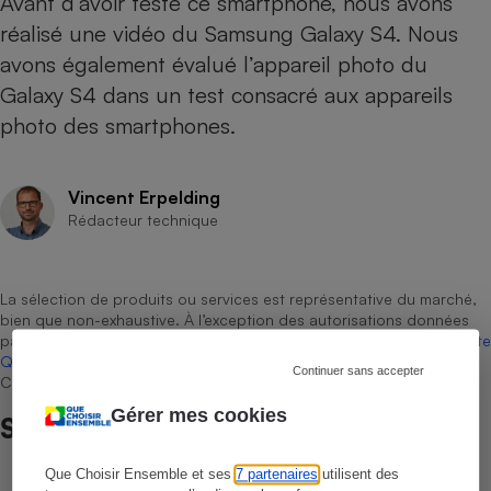
Avant d’avoir testé ce smartphone, nous avons
réalisé
une vidéo du Samsung Galaxy S4
. Nous
avons également évalué l’appareil photo du
Galaxy S4 dans un test consacré aux appareils
photo des smartphones.
Vincent Erpelding
Rédacteur technique
La sélection de produits ou services est représentative du marché,
bien que non-exhaustive. À l’exception des autorisations données
par Bureau Veritas Certification conformément aux règles de
La Note
Que Choisir
, il n’existe aucune relation contractuelle entre Que
Continuer sans accepter
Choisir Ensemble et les professionnels référencés.
Gérer mes cookies
Sur le même sujet
Que Choisir Ensemble et ses
7 partenaires
utilisent des
COMPARATEUR