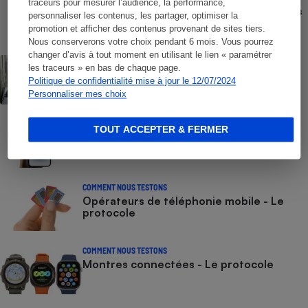
traceurs pour mesurer l’audience, la performance,
Comparateur gratuit des forfaits mobiles
personnaliser les contenus, les partager, optimiser la
- Choisissez le meilleur forfait, avec ou
promotion et afficher des contenus provenant de sites tiers.
sans engagement
Nous conserverons votre choix pendant 6 mois. Vous pourrez
changer d’avis à tout moment en utilisant le lien « paramétrer
ACTUALITÉ
les traceurs » en bas de chaque page.
Numéros de services clients gratuits - La
Politique de confidentialité mise à jour le 12/07/2024
liste des numéros non surtaxés
Personnaliser mes choix
COMMENT NOUS TESTONS
TOUT ACCEPTER & FERMER
Smartphones - Le protocole
COMMENT NOUS TESTONS
Opérateurs de téléphonie mobile - Le
protocole
COMMENT NOUS TESTONS
Montres connectées - Le protocole