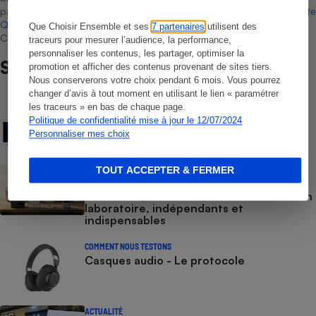
par Bureau Veritas Certification conformément aux règles de
La Note
Que Choisir
, il n’existe aucune relation contractuelle entre Que
Que Choisir Ensemble et ses
7 partenaires
utilisent des
Choisir Ensemble et les professionnels référencés.
traceurs pour mesurer l’audience, la performance,
personnaliser les contenus, les partager, optimiser la
Sur le même sujet
promotion et afficher des contenus provenant de sites tiers.
Nous conserverons votre choix pendant 6 mois. Vous pourrez
changer d’avis à tout moment en utilisant le lien « paramétrer
COMMENT NOUS TESTONS
les traceurs » en bas de chaque page.
Téléviseurs - Le protocole
Politique de confidentialité mise à jour le 12/07/2024
Personnaliser mes choix
TOUT ACCEPTER & FERMER
BRÈVE
Vidéoprojecteurs - Qualité d’image,
luminosité, contraste, bruit : Nos tests en
laboratoire, indépendants et
indispensables
COMMENT NOUS TESTONS
Casques audio - Le protocole
ACTUALITÉ