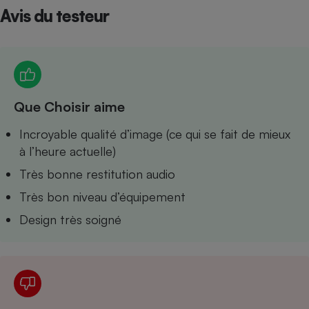
Avis du testeur
Petit électroménager - U
Complément
alimentaire
Mutuelle
Assurance emprunteur
Que Choisir aime
Matelas
Incroyable qualité d’image (ce qui se fait de mieux
Champagne
bouteille
à l’heure actuelle)
Banque en 
Très bonne restitution audio
Téléviseur
Antimoustique
Très bon niveau d’équipement
Lave-linge
Design très soigné
Radiateur électrique