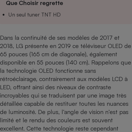
Que Choisir regrette
Téléphone mobile -
Smartphone
Plaque de cuisson à
Un seul tuner TNT HD
induction
Dans la continuité de ses modèles de 2017 et
Climatiseur -
2018, LG présente en 2019 ce téléviseur OLED de
Ventilateur
65 pouces (165 cm de diagonale), également
disponible en 55 pouces (140 cm). Rappelons que
Antivirus
la technologie OLED fonctionne sans
Climatiseur -
rétroéclairage, contrairement aux modèles LCD à
Ventilateur
LED, offrant ainsi des niveaux de contraste
incroyables qui se traduisent par une image très
détaillée capable de restituer toutes les nuances
de luminosité. De plus, l’angle de vision n’est pas
limité et le rendu des couleurs est souvent
excellent. Cette technologie reste cependant