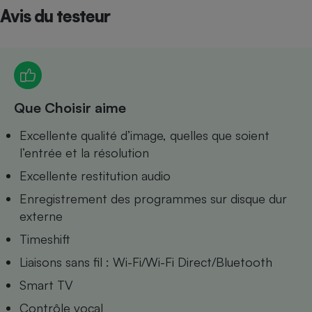
Avis du testeur
Petit électroménager - U
Complément
alimentaire
Mutuelle
Assurance emprunteur
Que Choisir aime
Matelas
Excellente qualité d’image, quelles que soient
Champagne
bouteille
l’entrée et la résolution
Banque en 
Excellente restitution audio
Téléviseur
Antimoustique
Enregistrement des programmes sur disque dur
Lave-linge
externe
Timeshift
Liaisons sans fil : Wi-Fi/Wi-Fi Direct/Bluetooth
Radiateur électrique
Smart TV
Contrôle vocal