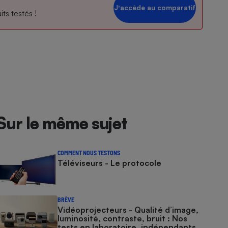
Jʼaccède au comparatif
ts testés !
Sur le même sujet
COMMENT NOUS TESTONS
Téléviseurs - Le protocole
BRÈVE
Vidéoprojecteurs - Qualité d’image,
luminosité, contraste, bruit : Nos
tests en laboratoire, indépendants