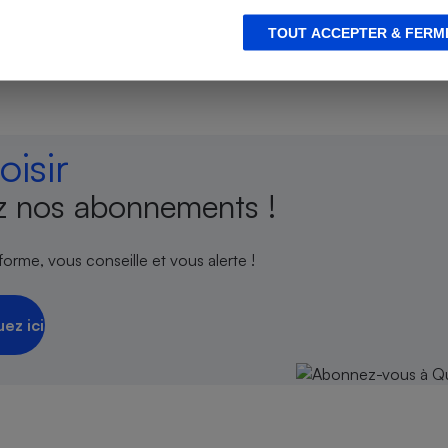
encés.
TOUT ACCEPTER & FERM
s
Réfrigérateur
isir
 nos abonnements !
orme, vous conseille et vous alerte !
uez ici