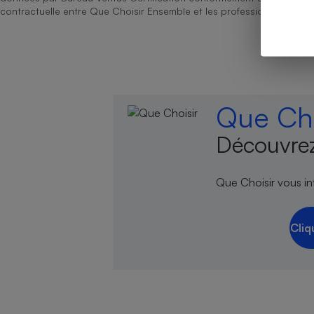
contractuelle entre Que Choisir Ensemble et les professionnels référ
Cafetière à expresso
Que Cho
Découvrez
Que Choisir vous inf
Robot ménager
Cliq