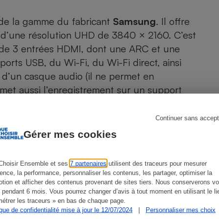
Électricité - Gaz
 de la gamme du fabricant
Samsung
. Il offre
 d’une résolution UHD de 3840 × 2160. C’est
Appareil photo
numérique
, de 3 entrées HDMI, dont une ARC et une
Four encastrable
orts USB, du Wi-Fi, du Wi-Fi direct, ainsi
 d’un casque audio (il ne permet en
rmet aussi l’enregistrement sur un support
Lessive
ction Time Shift qui permet de mettre un
sponible en 40 et 55 pouces et s’avère
Continuer sans accept
 au modèle
UE49KU6400
.
Gérer mes cookies
Aspirateur
Choisir Ensemble et ses
7 partenaires
utilisent des traceurs pour mesurer
ience, la performance, personnaliser les contenus, les partager, optimiser la
tion et afficher des contenus provenant de sites tiers. Nous conserverons vo
 pendant 6 mois. Vous pourrez changer d’avis à tout moment en utilisant le li
étrer les traceurs » en bas de chaque page.
ien que non-exhaustive. À l’exception des autorisations
ique de confidentialité mise à jour le 12/07/2024
|
Personnaliser mes choix
de
La Note Que Choisir
, il n’existe aucune relation