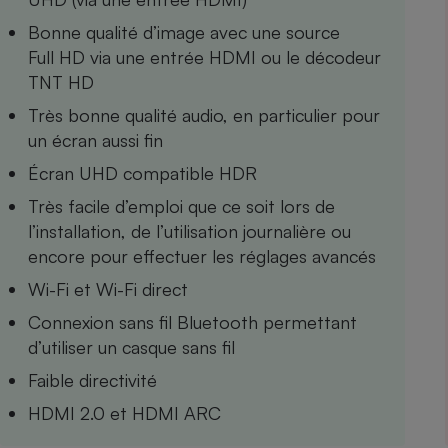
Internet
Bonne qualité d’image avec une source
Full HD via une entrée HDMI ou le décodeur
Gros électroménager
Téléphonie
TNT HD
Petit électroménager 
Complément
Très bonne qualité audio, en particulier pour
alimentaire
un écran aussi fin
Mutuelle
Assurance emprunteu
Écran UHD compatible HDR
Très facile d’emploi que ce soit lors de
l’installation, de l’utilisation journalière ou
Matelas
encore pour effectuer les réglages avancés
Champa
boutei
Wi-Fi et Wi-Fi direct
Banque 
Téléviseur
Connexion sans fil Bluetooth permettant
Antimoustique
d’utiliser un casque sans fil
Lave-linge
Faible directivité
HDMI 2.0 et HDMI ARC