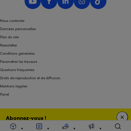
Nous contacter
Données personnelles
Plan du site
Newsletter
Conditions générales
Paramétrer les traceurs
Questions fréquentes
Droits de reproduction et de diffusion
Mentions légales
Panel
Association indépendante de l’État, des syndicats, des producteurs et des
Abonnez-vous !
distributeurs depuis 1951.
Bénéficiez d'une expertise unique tout en soutenant