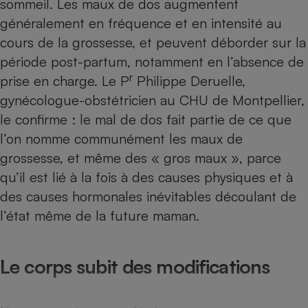
sommeil. Les maux de dos augmentent
Téléphone mobile -
Smartphone
généralement en fréquence et en intensité au
Plaque de cuisson à
cours de la grossesse, et peuvent déborder sur la
induction
période post-partum, notamment en l’absence de
r
prise en charge. Le P
Philippe Deruelle,
gynécologue-obstétricien au CHU de Montpellier,
Climatiseur -
Ventilateur
le confirme : le mal de dos fait partie de ce que
l’on nomme communément les maux de
grossesse, et même des « gros maux », parce
Antivirus
qu’il est lié à la fois à des causes physiques et à
Climatiseur -
Ventilateur
des causes hormonales inévitables découlant de
l’état même de la future maman.
Le corps subit des modifications