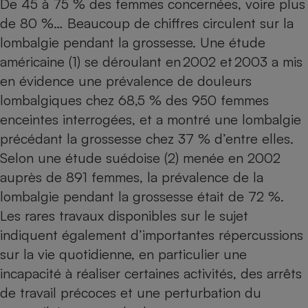
De 45 à 75 % des femmes concernées, voire plus
de 80 %… Beaucoup de chiffres circulent sur la
Petit électroménager - U
Complément
lombalgie pendant la grossesse. Une étude
alimentaire
Mutuelle
américaine (1) se déroulant en 2002 et 2003 a mis
Assurance emprunteur
en évidence une prévalence de douleurs
lombalgiques chez 68,5 % des 950 femmes
enceintes interrogées, et a montré une lombalgie
Matelas
précédant la grossesse chez 37 % d’entre elles.
Champagne
bouteille
Selon une étude suédoise (2) menée en 2002
Banque en 
auprès de 891 femmes, la prévalence de la
Téléviseur
lombalgie pendant la grossesse était de 72 %.
Antimoustique
Lave-linge
Les rares travaux disponibles sur le sujet
indiquent également d’importantes répercussions
sur la vie quotidienne, en particulier une
Radiateur électrique
incapacité à réaliser certaines activités, des arrêts
de travail précoces et une perturbation du