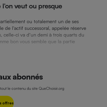
 l’on veut ou presque
rtiellement ou totalement un de ses
- Ustensile
Foie gras
e de l’actif successoral, appelée réserve
Aide auditive
, celle-ci va d’un demi à trois quarts du
r
Assurance vie
comme bon vous semble que la partie
Poêle à granulés
gne - Comment choisir une
lle de champagne
en ligne
 aux abonnés
Ordinateur portable
Crème solaire
Lave-vaisselle
ut le contenu du site QueChoisir.org
s offres