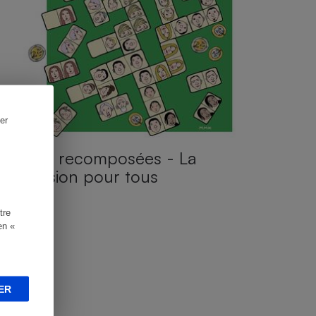
er
Familles recomposées - La
succession pour tous
tre
en «
ER