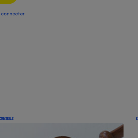
Électricité - Gaz
 connecter
Appareil photo
numérique
Four encastrable
Lessive
Aspirateur
CONSEILS
E