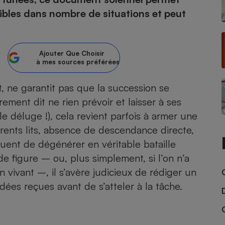
sibles dans nombre de situations et peut
atif sèche-linge
atif smartphone
atif nettoyeur haute
ateur mutuelle
on
Réparation
Ajouter
Que Choisir
à mes sources préférées
Obsèques - Pompes
teur des devis d’opticiens
funèbres
eur-congélateur
dio
 robot
it, ne garantit pas que la succession se
ement dit ne rien prévoir et laisser à ses
nduction
son
ranulés
 le déluge !), cela revient parfois à armer une
irante
e multifonction
électrique
rents lits, absence de descendance directe,
Panneaux
r mobile
r portable
photovoltaïques
quent de dégénérer en véritable bataille
 Médicament
 balai
 figure – ou, plus simplement, si l’on n’a
omplémentaire santé
 traîneau
ctile
Circuits courts et
vivant –, il s’avère judicieux de rédiger un
alimentation locale
Puériculture - Produit
 automatique
dées reçues avant de s’atteler à la tâche.
pour bébé
Banque en ligne
seur
vapeur