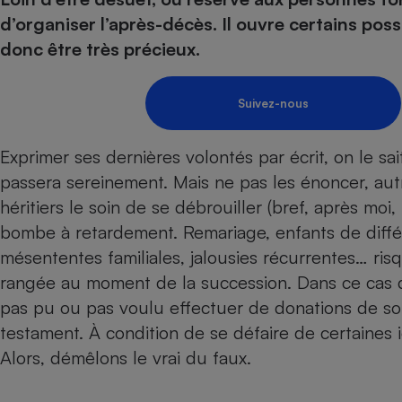
Energie
Nutrition
Assurance auto
d’organiser l’après-décès. Il ouvre certains pos
-nous ?
Produit alimentaire
Carburant
Compar
Compar
Compar
Compar
donc être très précieux.
pressi
Choisir son fioul
Assurance
Sécurité - Hygiène
Circulation routière
Choisir son pellet
Banque - Crédit
Crédit immobilier
Contrôle technique - 
Suivez-nous
Comparateur assurance emprunteur
Epargne - Fiscalité
Maison de retraite
Compara
Pièce détachée
Energie Moins Chère Ensemble
Comparatif réfrigérat
Comparatif casque au
Comparatif tondeuse
Exprimer ses dernières volontés par écrit, on le sa
Moto
passera sereinement. Mais ne pas les énoncer, autr
Comparatif plaque à i
Comparatif barre de 
Comparatif poêle à g
Supermarché - Drive
héritiers le soin de se débrouiller (bref, après moi,
Comparatif hotte asp
Comparatif imprimant
Comparatif radiateur 
bombe à retardement. Remariage, enfants de diffé
Électricité - Gaz
Hygiène - Beauté
Comparatif climatiseu
Comparatif ordinateu
mésententes familiales, jalousies récurrentes… ris
Tous les comparateurs
Maladie - Médecine -
Comparatif aspirateur
Comparatif ultrabook
Aménagement
rangée au moment de la succession. Dans ce cas de
Toutes les cartes interactives
Système de santé - C
Comparatif aspirateur
Comparatif tablette ta
Supermarché - Drive
pas pu ou pas voulu effectuer de donations de son 
Bricolage - Jardinage
Retraite
Comparatif cafetière
testament. À condition de se défaire de certaines i
Chauffage
Speedtest - Testez le débit de votre
Alors, démêlons le vrai du faux.
Mutuelle
Comparatif robot cui
Image et son
Produit d'entretien
connexion Internet
Comparatif centrale 
Comparateur auto
Informatique
Sécurité domestique