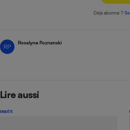
Radiateur électrique
Déjà abonné ?
Se
Téléphone mobile -
Smartphone
Plaque de cuisson à
induction
Roselyne Poznanski
RP
Climatiseur -
Ventilateur
Antivirus
Lire aussi
Climatiseur -
Ventilateur
ENQUÊTE