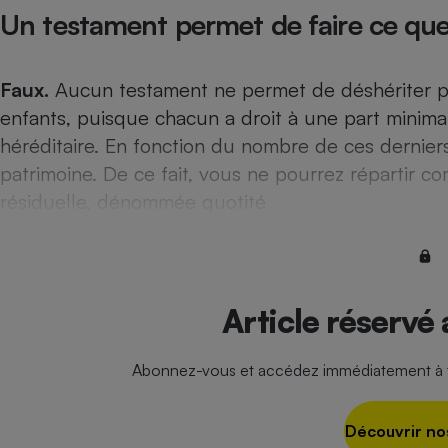
Un testament permet de faire ce que
Internet
Gros électroménager
Téléphonie
Faux.
Aucun testament ne permet de déshériter pa
Petit électroménager 
Complément
enfants, puisque chacun a droit à une part minimal
alimentaire
Mutuelle
héréditaire. En fonction du nombre de ces derniers
Assurance emprunteu
patrimoine. De ce fait, vous ne pourrez répartir 
résiduelle, dénommée quotité
Matelas
Champa
boutei
Banque 
Article réservé
Téléviseur
Antimoustique
Lave-linge
Abonnez-vous et accédez immédiatement à to
Découvrir no