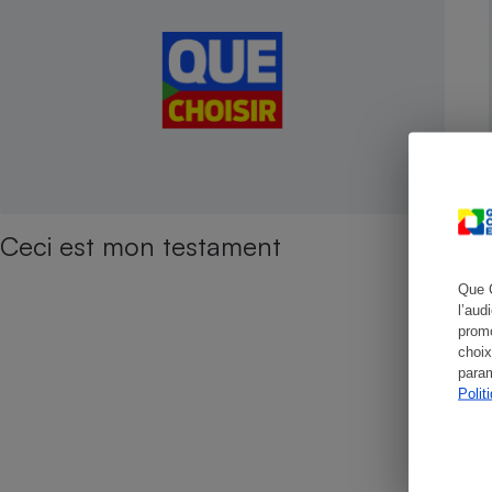
Cafetière à expresso
Ceci est mon testament
Que 
l’aud
Robot ménager
promo
choix
param
Polit