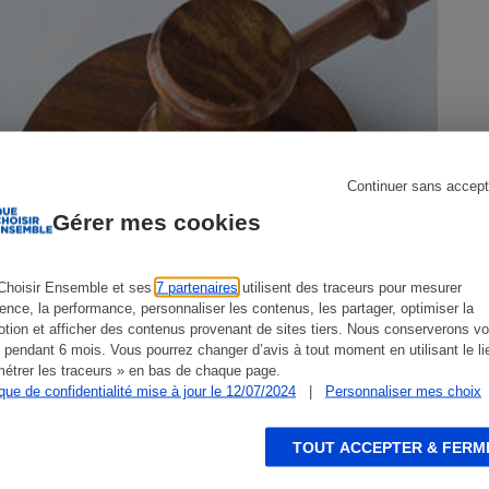
s
Réfrigérateur
Continuer sans accept
Gérer mes cookies
Choisir Ensemble et ses
7 partenaires
utilisent des traceurs pour mesurer
ience, la performance, personnaliser les contenus, les partager, optimiser la
tion et afficher des contenus provenant de sites tiers. Nous conserverons vo
 pendant 6 mois. Vous pourrez changer d’avis à tout moment en utilisant le li
étrer les traceurs » en bas de chaque page.
ique de confidentialité mise à jour le 12/07/2024
|
Personnaliser mes choix
Logement - Les droits du conjoint
survivant
TOUT ACCEPTER & FERM