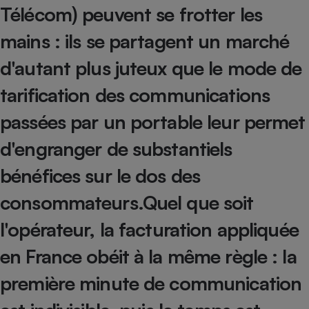
Télécom) peuvent se frotter les
Petit électroménager - U
Complément
mains : ils se partagent un marché
alimentaire
Mutuelle
d'autant plus juteux que le mode de
Assurance emprunteur
tarification des communications
passées par un portable leur permet
Matelas
Champagne
d'engranger de substantiels
bouteille
Banque en 
bénéfices sur le dos des
Téléviseur
Antimoustique
consommateurs.Quel que soit
Lave-linge
l'opérateur, la facturation appliquée
en France obéit à la même règle : la
Radiateur électrique
première minute de communication