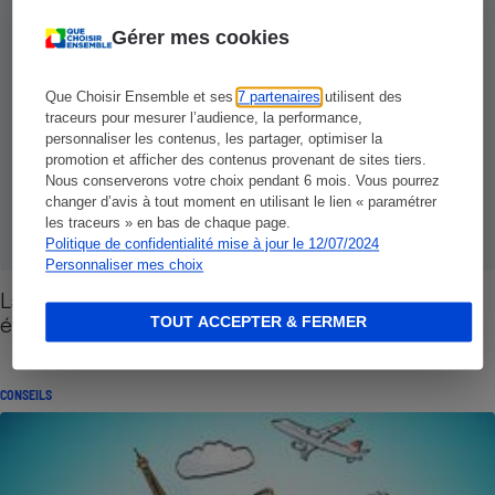
Gérer mes cookies
Que Choisir Ensemble et ses
7 partenaires
utilisent des
traceurs pour mesurer l’audience, la performance,
personnaliser les contenus, les partager, optimiser la
promotion et afficher des contenus provenant de sites tiers.
Nous conserverons votre choix pendant 6 mois. Vous pourrez
changer d’avis à tout moment en utilisant le lien « paramétrer
les traceurs » en bas de chaque page.
Politique de confidentialité mise à jour le 12/07/2024
Personnaliser mes choix
La téléphonie fixe et mobile en France - Une
évolution nécessaire pour le consommateur
TOUT ACCEPTER & FERMER
CONSEILS