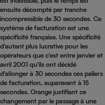
est indivisible, puis le temps est
Téléphone mobile -
Smartphone
ensuite décompté par tranche
Plaque de cuisson à
induction
incompressible de 30 secondes. Ce
système de facturation est une
Climatiseur -
spécificité française. Une spécificité
Ventilateur
d'autant plus lucrative pour les
opérateurs que c'est entre janvier et
Antivirus
Climatiseur -
avril 2001 qu'ils ont décidé
Ventilateur
d'allonger à 30 secondes ces paliers
de facturation, auparavant à 15
secondes. Orange justifiant ce
changement par le passage à une