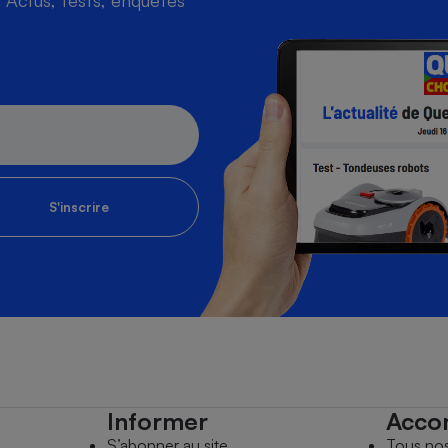
Actus, tests, enquêtes
S'inscrire
Informer
Acco
S’abonner au site
Tous no