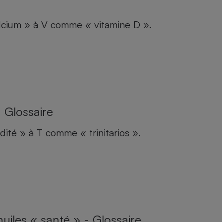
cium » à V comme « vitamine D ».
 Glossaire
ité » à T comme « trinitarios ».
uiles « santé » - Glossaire