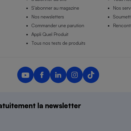
S’abonner au magazine
Nos serv
Nos newsletters
Soumettr
Commander une parution
Rencontr
Appli Quel Produit
Tous nos tests de produits
rsonnelles
Plan du site
Newsletter
Conditions générales
Paramétrer les traceurs
Que
Droits de reproduction et de diffusion
Mentions légales
Panel
tuitement la newsletter
ndépendante de l’État, des syndicats, des producteurs et des distributeurs depuis 