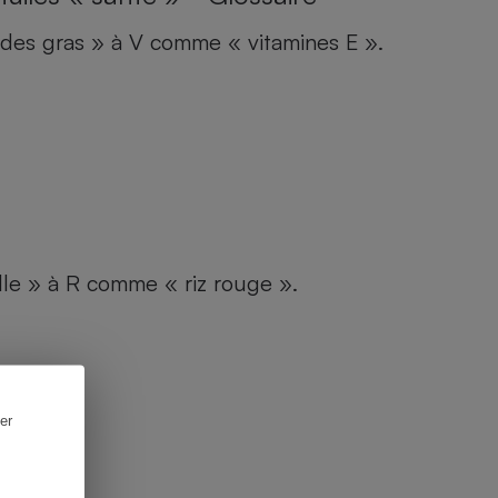
des gras » à V comme « vitamines E ».
le » à R comme « riz rouge ».
er
ssaire