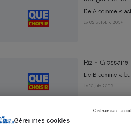
Électricité - Gaz
De A comme « aci
Appareil photo
Le 02 octobre 2009
numérique
Four encastrable
Riz - Glossaire
Lessive
De B comme « bal
Le 10 juin 2009
Aspirateur
Continuer sans accept
Gérer mes cookies
Foie gras - Glo