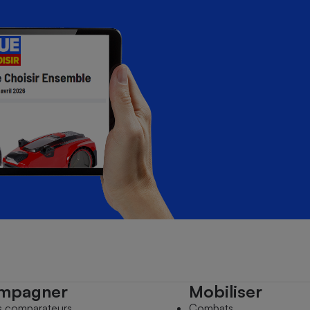
mpagner
Mobiliser
s comparateurs
Combats