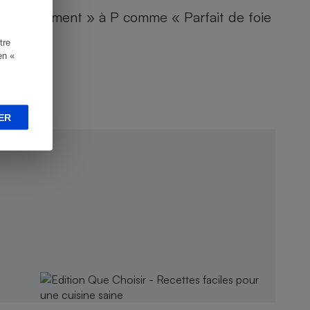
aisonnement » à P comme « Parfait de foie
tre
en «
ER