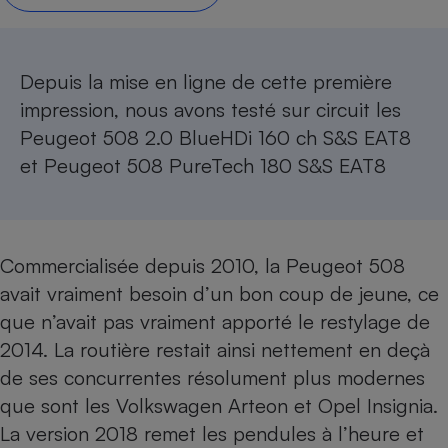
Petit électroménager - U
Complément
alimentaire
Depuis la mise en ligne de cette première
Mutuelle
Assurance emprunteur
impression, nous avons testé sur circuit les
Peugeot 508 2.0 BlueHDi 160 ch S&S EAT8
et
Peugeot 508 PureTech 180 S&S EAT8
Matelas
Champagne
bouteille
Banque en 
Téléviseur
Commercialisée depuis 2010, la Peugeot 508
Antimoustique
avait vraiment besoin d’un bon coup de jeune, ce
Lave-linge
que n’avait pas vraiment apporté le
restylage de
2014
. La routière restait ainsi nettement en deçà
de ses concurrentes résolument plus modernes
Radiateur électrique
que sont les
Volkswagen Arteon
et
Opel Insignia
.
La version 2018 remet les pendules à l’heure et