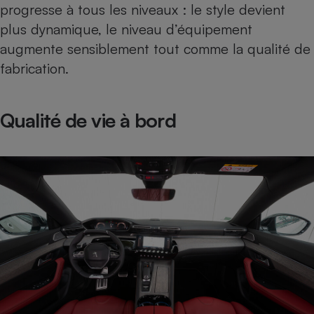
progresse à tous les niveaux : le style devient
Téléphone mobile -
Smartphone
plus dynamique, le niveau d’équipement
Plaque de cuisson à
induction
augmente sensiblement tout comme la qualité de
fabrication.
Climatiseur -
Qualité de vie à bord
Ventilateur
Antivirus
Climatiseur -
Ventilateur