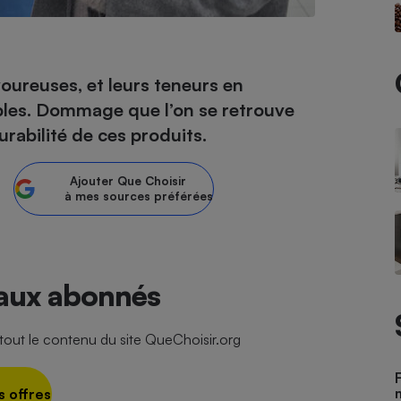
- Ustensile
oureuses, et leurs teneurs en
Foie gras
bles. Dommage que l’on se retrouve
Aide auditive
urabilité de ces produits.
r
Assurance vie
Ajouter
Que Choisir
à mes sources préférées
Poêle à granulés
gne - Comment choisir une
lle de champagne
en ligne
Ordinateur portable
 aux abonnés
Crème solaire
Lave-vaisselle
ut le contenu du site QueChoisir.org
s offres