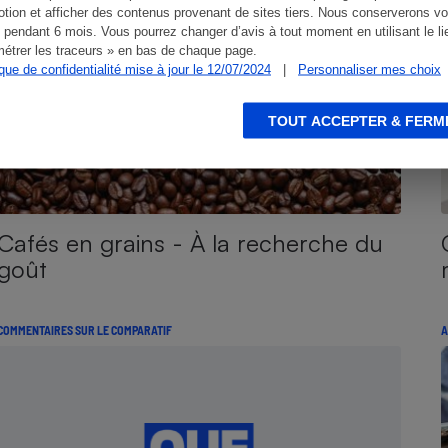
tion et afficher des contenus provenant de sites tiers. Nous conserverons vo
 pendant 6 mois. Vous pourrez changer d’avis à tout moment en utilisant le li
étrer les traceurs » en bas de chaque page.
ique de confidentialité mise à jour le 12/07/2024
|
Personnaliser mes choix
TOUT ACCEPTER & FERM
Cafés en grains - À la recherche du
goût
COMMENTAIRES SUR LE COMPARATIF
A