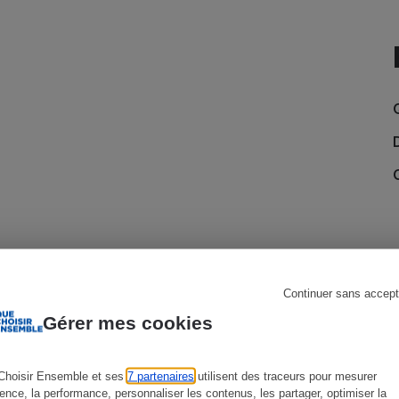
s
Réfrigérateur
Continuer sans accept
Gérer mes cookies
COMMENTAIRES SUR LE COMPARATIF
G
Choisir Ensemble et ses
7 partenaires
utilisent des traceurs pour mesurer
ience, la performance, personnaliser les contenus, les partager, optimiser la