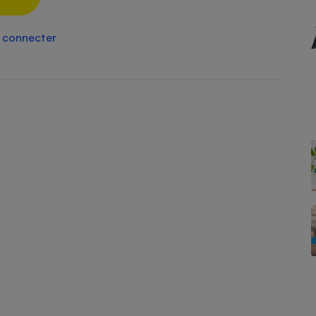
Électricité - Gaz
 connecter
Appareil photo
numérique
Four encastrable
Lessive
Aspirateur