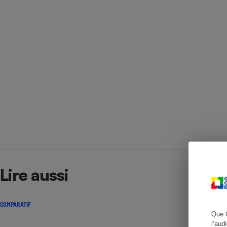
Cafetière à expresso
Robot ménager
Lire aussi
COMPARATIF
Que 
l’aud