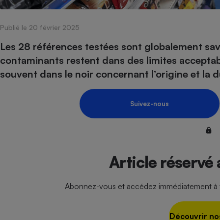
Internet
Publié le 20 février 2025
Gros électroménager
Téléphonie
Petit électroménager 
Les 28 références testées sont globalement sav
Complément
contaminants restent dans des limites accepta
alimentaire
Mutuelle
souvent dans le noir concernant l’origine et la d
Assurance emprunteu
Suivez-nous
Matelas
Champa
boutei
Banque 
Téléviseur
Article réservé
Antimoustique
Lave-linge
Abonnez-vous et accédez immédiatement à to
Découvrir no