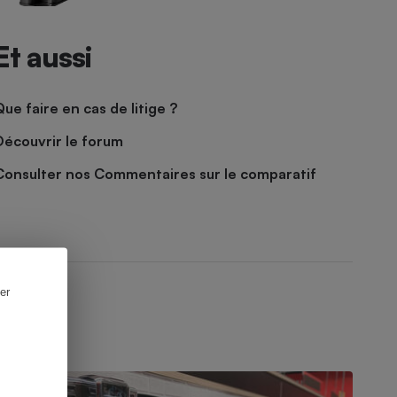
Et aussi
Que faire en cas de litige ?
Découvrir le forum
Consulter nos Commentaires sur le comparatif
er
UIDE D'ACHAT