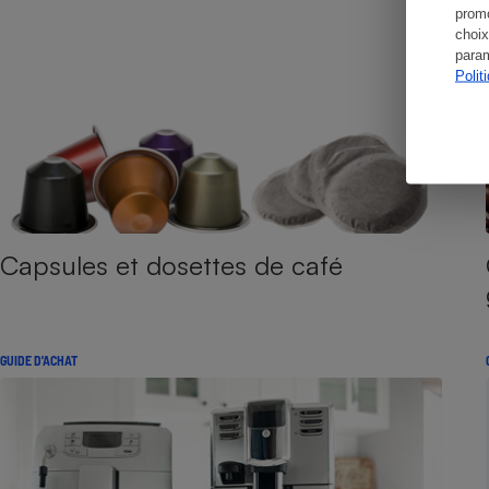
promo
choix
param
Polit
Capsules et dosettes de café
GUIDE D'ACHAT