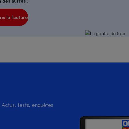
on des autres
!
s la facture
Actus, tests, enquêtes