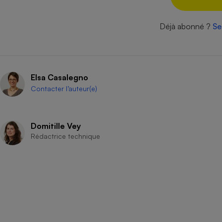
Radiateur électrique
Déjà abonné ?
Se
Téléphone mobile -
Smartphone
Plaque de cuisson à
induction
Elsa Casalegno
Contacter l’auteur(e)
Climatiseur -
Ventilateur
Domitille Vey
Rédactrice technique
Antivirus
Climatiseur -
Ventilateur