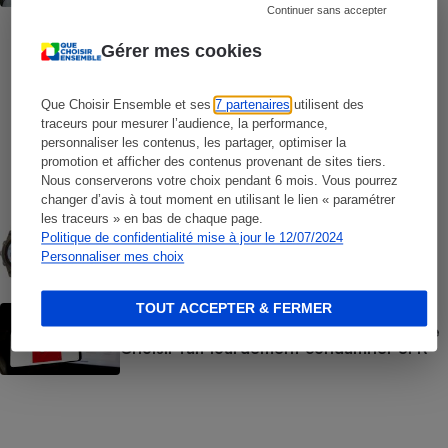
Continuer sans accepter
COMMENT NOUS TESTONS
Gérer mes cookies
Smartphones - Le protocole
Que Choisir Ensemble et ses
7 partenaires
utilisent des
traceurs pour mesurer l’audience, la performance,
COMMENT NOUS TESTONS
personnaliser les contenus, les partager, optimiser la
Opérateurs de téléphonie mobile - Le
protocole
promotion et afficher des contenus provenant de sites tiers.
Nous conserverons votre choix pendant 6 mois. Vous pourrez
changer d’avis à tout moment en utilisant le lien « paramétrer
les traceurs » en bas de chaque page.
COMMENT NOUS TESTONS
Montres connectées - Le protocole
Politique de confidentialité mise à jour le 12/07/2024
Personnaliser mes choix
TOUT ACCEPTER & FERMER
ACTION QUE CHOISIR ENSEMBLE
Forfaits « à vie » Red by SFR - L’UFC-Que
Choisir fait lourdement condamner SFR