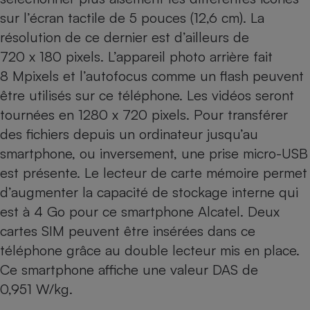
Téléphone mobile -
sur l’écran tactile de 5 pouces (12,6 cm). La
Smartphone
Plaque de cuisson à
résolution de ce dernier est d’ailleurs de
induction
720 x 180 pixels. L’appareil photo arrière fait
8 Mpixels et l’autofocus comme un flash peuvent
être utilisés sur ce téléphone. Les vidéos seront
Climatiseur -
tournées en 1280 x 720 pixels. Pour transférer
Ventilateur
des fichiers depuis un ordinateur jusqu’au
smartphone, ou inversement, une prise micro-USB
Antivirus
est présente. Le lecteur de carte mémoire permet
Climatiseur -
d’augmenter la capacité de stockage interne qui
Ventilateur
est à 4 Go pour ce smartphone Alcatel. Deux
cartes SIM peuvent être insérées dans ce
téléphone grâce au double lecteur mis en place.
Ce smartphone affiche une valeur DAS de
0,951 W/kg.