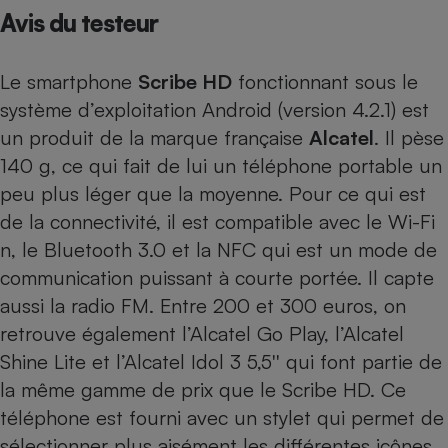
Avis du testeur
Petit électroménager - U
Complément
alimentaire
Le smartphone
Scribe HD
fonctionnant sous le
Mutuelle
Assurance emprunteur
système d’exploitation Android (version 4.2.1) est
un produit de la marque française
Alcatel
. Il pèse
140 g, ce qui fait de lui un téléphone portable un
peu plus léger que la moyenne. Pour ce qui est
Matelas
Champagne
bouteille
de la connectivité, il est compatible avec le Wi-Fi
Banque en 
n, le Bluetooth 3.0 et la NFC qui est un mode de
Téléviseur
communication puissant à courte portée. Il capte
Antimoustique
Lave-linge
aussi la radio FM. Entre 200 et 300 euros, on
retrouve également
l’Alcatel Go Play
,
l’Alcatel
Shine Lite
et
l’Alcatel Idol 3 5,5''
qui font partie de
la même gamme de prix que le Scribe HD. Ce
Radiateur électrique
téléphone est fourni avec un stylet qui permet de
sélectionner plus aisément les différentes icônes