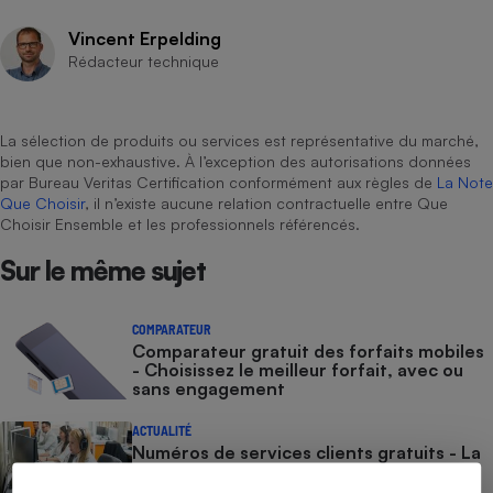
Cafetière à expressos
Vincent Erpelding
Rédacteur technique
La sélection de produits ou services est représentative du marché,
bien que non-exhaustive. À l’exception des autorisations données
par Bureau Veritas Certification conformément aux règles de
La Note
Que Choisir
, il n’existe aucune relation contractuelle entre Que
Choisir Ensemble et les professionnels référencés.
Robot ménager
Sur le même sujet
COMPARATEUR
Comparateur gratuit des forfaits mobiles
- Choisissez le meilleur forfait, avec ou
sans engagement
ACTUALITÉ
Numéros de services clients gratuits - La
liste des numéros non surtaxés