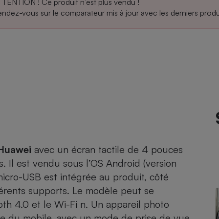
TENTION ! Ce produit n’est plus vendu !
ndez-vous sur le comparateur mis à jour avec les derniers produi
atif sèche-linge
atif smartphone
atif nettoyeur haute
ateur mutuelle
on
Réparation
Obsèques - Pompes
teur des devis d’opticiens
funèbres
eur-congélateur
dio
 robot
nduction
son
ranulés
irante
e multifonction
électrique
Panneaux
r mobile
r portable
photovoltaïques
 Médicament
 balai
Huawei
avec un écran tactile de 4 pouces
omplémentaire santé
s. Il est vendu sous l’OS Android (version
 traîneau
ctile
Circuits courts et
alimentation locale
Puériculture - Produit
 micro-USB est intégrée au produit, côté
 automatique
pour bébé
férents supports. Le modèle peut se
Banque en ligne
seur
oth 4.0 et le Wi-Fi n. Un appareil photo
vapeur
ière du mobile, avec un mode de prise de vue