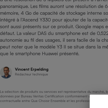
panoramique. Les films auront une résolution de 6
Internet
mémoire, 4 Go de capacité de stockage interne son
Gros électroménager
Téléphonie
intégré à l’Ascend Y330 pour ajouter de la capaci
Petit électroménager 
Complément
sont aussi présents sur ce produit. Google maps e
alimentaire
défaut. La valeur DAS du smartphone est de 0,52
Mutuelle
Assurance emprunteu
autonomie au fil des usages, il sera facile de la 
peut noter que le modèle
Y3 II
se situe dans la m
que le smartphone Huawei présenté.
Matelas
Champa
boutei
Vincent Erpelding
Banque 
Rédacteur technique
Téléviseur
Antimoustique
Lave-linge
La sélection de produits ou services est représentative du marché, b
données par Bureau Veritas Certification conformément aux règles 
contractuelle entre Que Choisir Ensemble et les professionnels référ