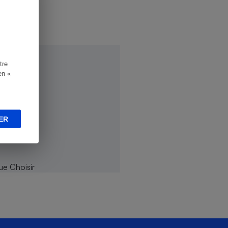
tre
en «
ER