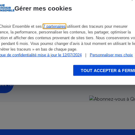
Électricité - Gaz
Gérer mes cookies
Appareil photo
numérique
Choisir Ensemble et ses
7 partenaires
utilisent des traceurs pour mesurer
Four encastrable
isir
ience, la performance, personnaliser les contenus, les partager, optimiser la
tion et afficher des contenus provenant de sites tiers. Nous conserverons vo
 pendant 6 mois. Vous pourrez changer d’avis à tout moment en utilisant le li
 nos abonnements !
étrer les traceurs » en bas de chaque page.
ique de confidentialité mise à jour le 12/07/2024
|
Personnaliser mes choix
Lessive
orme, vous conseille et vous alerte !
TOUT ACCEPTER & FERM
uez ici
Aspirateur