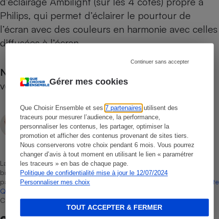
d’éclairage Ambilight (sur les 4 côtés) propre à
Philips, qui permet d’éclairer le pourtour de
l’écran avec des couleurs en harmonie avec celles
diffusées à l’écran.
Continuer sans accepter
N.B.
Nous avons également testé ce modèle en
Gérer mes cookies
version 65 pouces (
65OLED935
)
Que Choisir Ensemble et ses
7 partenaires
utilisent des
François Palemon
traceurs pour mesurer l’audience, la performance,
personnaliser les contenus, les partager, optimiser la
Rédacteur technique
promotion et afficher des contenus provenant de sites tiers.
Nous conserverons votre choix pendant 6 mois. Vous pourrez
changer d’avis à tout moment en utilisant le lien « paramétrer
La sélection de produits ou services est représentative du marché,
les traceurs » en bas de chaque page.
bien que non-exhaustive. À l’exception des autorisations données
Politique de confidentialité mise à jour le 12/07/2024
par Bureau Veritas Certification conformément aux règles de
La Note
Personnaliser mes choix
Que Choisir
, il n’existe aucune relation contractuelle entre Que
Choisir Ensemble et les professionnels référencés.
TOUT ACCEPTER & FERMER