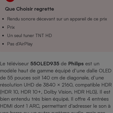
Téléphone mobile -
Smartphone
Que Choisir regrette
Plaque de cuisson à
induction
Rendu sonore décevant sur un appareil de ce prix
Prix
Un seul tuner TNT HD
Climatiseur -
Ventilateur
Pas d’AirPlay
Antivirus
Le téléviseur
55OLED935
de
Philips
est un
Climatiseur -
modèle haut de gamme équipé d’une dalle OLED
Ventilateur
de 55 pouces soit 140 cm de diagonale, d’une
résolution UHD de 3840 × 2160, compatible HDR
(HDR 10, HDR 10+, Dolby Vision, HDR HLG). Il est
bien entendu très bien équipé. Il offre 4 entrées
HDMI dont 1 ARC, permettant d’adresser le son à
une barre ou un autre système audio, mais pas