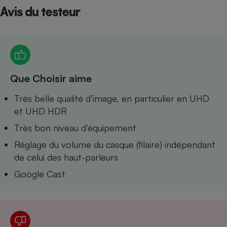
Avis du testeur
Petit électroménager - U
Complément
alimentaire
Mutuelle
Assurance emprunteur
Que Choisir aime
Matelas
Très belle qualité d’image, en particulier en UHD
Champagne
bouteille
et UHD HDR
Banque en 
Très bon niveau d’équipement
Téléviseur
Antimoustique
Réglage du volume du casque (filaire) indépendant
Lave-linge
de celui des haut-parleurs
Google Cast
Radiateur électrique