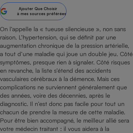
Ajouter
Que Choisir
Petit électroménager - U
Complément
à mes sources préférées
alimentaire
Mutuelle
Assurance emprunteur
On l’appelle la « tueuse silencieuse », non sans
raison. L’
hypertension
, qui se définit par une
augmentation chronique de la pression artérielle,
a tout d’une maladie qui joue un double jeu. Côté
Matelas
Champagne
symptômes, presque rien à signaler. Côté risques
bouteille
Banque en 
en revanche, la liste s’étend des accidents
Téléviseur
vasculaires cérébraux à la démence. Mais ces
Antimoustique
compli­cations ne surviennent généralement que
Lave-linge
des années, voire des décennies, après le
diagnostic. Il n’est donc pas facile pour tout un
chacun de prendre la mesure de cette maladie.
Radiateur électrique
Pour être bien accompagné, le meilleur allié sera
votre médecin traitant : il vous aidera à la