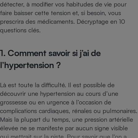
détecter, à modifier vos habitudes de vie pour
Téléphone mobile -
Smartphone
faire baisser cette tension et, si besoin, vous
Plaque de cuisson à
induction
prescrira des médicaments. Décryptage en 10
questions clés.
Climatiseur -
1. Comment savoir si j’ai de
Ventilateur
l’hypertension ?
Antivirus
Climatiseur -
Là est toute la difficulté. Il est possible de
Ventilateur
découvrir une hypertension au cours d’une
grossesse ou en urgence à l’occasion de
complications cardiaques, rénales ou pulmonaires.
Mais la plupart du temps, une pression artérielle
élevée ne se manifeste par aucun signe visible
qui mettrait sur la piste. Pour savoir que l’on a