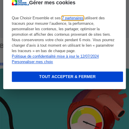
Gérer mes cookies
Que Choisir Ensemble et ses
7 partenaires
utilisent des
traceurs pour mesurer l’audience, la performance,
personnaliser les contenus, les partager, optimiser la
promotion et afficher des contenus provenant de sites tiers.
Nous conserverons votre choix pendant 6 mois. Vous pourrez
Boîtes de 3 mois - Tout le monde y gagne
changer d’avis à tout moment en utilisant le lien « paramétrer
les traceurs » en bas de chaque page.
Politique de confidentialité mise à jour le 12/07/2024
Personnaliser mes choix
CONSEILS
TOUT ACCEPTER & FERMER