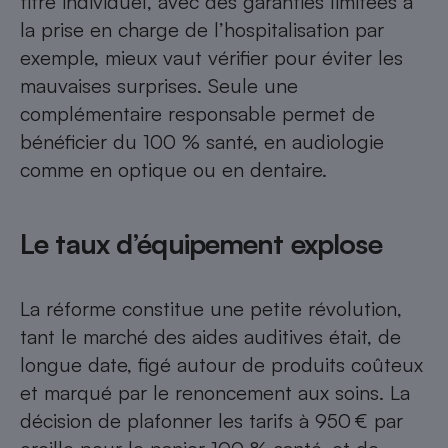
titre individuel, avec des garanties limitées à
Téléphone mobile -
la prise en charge de l’hospitalisation par
Smartphone
Plaque de cuisson à
exemple, mieux vaut vérifier pour éviter les
induction
mauvaises surprises. Seule une
complémentaire responsable permet de
bénéficier du 100 % santé, en audiologie
Climatiseur -
Ventilateur
comme en optique ou en dentaire.
Antivirus
Le taux d’équipement explose
Climatiseur -
Ventilateur
La réforme constitue une petite révolution,
tant le marché des aides auditives était, de
longue date, figé autour de produits coûteux
et marqué par le renoncement aux soins. La
décision de plafonner les tarifs à 950 € par