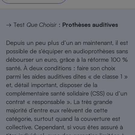
Petit électroménager - U
Complément
alimentaire
→ Test
Que Choisir
:
Prothèses auditives
Mutuelle
Assurance emprunteur
Depuis un peu plus d’un an maintenant, il est
possible de s’équiper en audioprothèses sans
Matelas
débourser un euro, grâce à la réforme 100 %
Champagne
bouteille
santé. À deux conditions : faire son choix
Banque en 
parmi
les aides auditives
dites « de classe 1 »
Téléviseur
et, détail important, disposer de la
Antimoustique
Lave-linge
complémentaire santé solidaire (CSS) ou d’un
contrat « responsable ». La très grande
majorité d’entre eux relèvent de cette
catégorie, surtout quand la couverture est
Radiateur électrique
collective. Cependant, si vous êtes assuré à