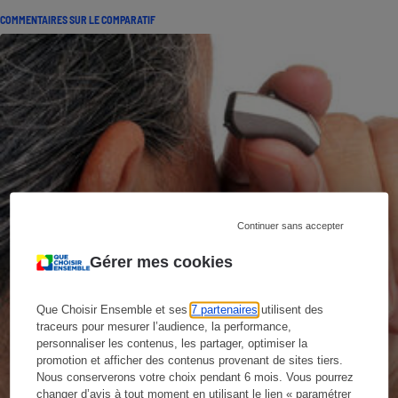
COMMENTAIRES SUR LE COMPARATIF
Continuer sans accepter
Gérer mes cookies
Que Choisir Ensemble et ses
7 partenaires
utilisent des
traceurs pour mesurer l’audience, la performance,
personnaliser les contenus, les partager, optimiser la
promotion et afficher des contenus provenant de sites tiers.
Nous conserverons votre choix pendant 6 mois. Vous pourrez
changer d’avis à tout moment en utilisant le lien « paramétrer