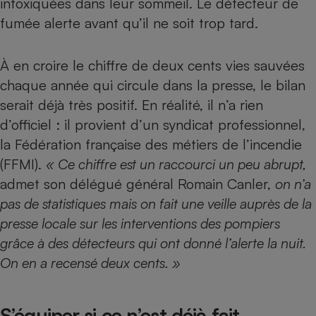
intoxiquées dans leur sommeil. Le détecteur de
fumée alerte avant qu’il ne soit trop tard.
Petit électroménager - U
Complément
alimentaire
Mutuelle
À en croire le chiffre de deux cents vies sauvées
Assurance emprunteur
chaque année qui circule dans la presse, le bilan
serait déjà très positif. En réalité, il n’a rien
d’officiel : il provient d’un syndicat professionnel,
Matelas
Champagne
la Fédération française des métiers de l’incendie
bouteille
Banque en 
(FFMI).
« Ce chiffre est un raccourci un peu abrupt,
admet son délégué général Romain Canler,
on n’a
Téléviseur
Antimoustique
pas de statistiques mais on fait une veille auprès de la
Lave-linge
presse locale sur les interventions des pompiers
grâce à des détecteurs qui ont donné l’alerte la nuit.
On en a recensé deux cents. »
Radiateur électrique
S’équiper si ce n’est déjà fait