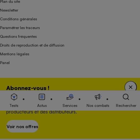
Plan du site
Newsletter
Conditions générales
Paramétrer les traceurs
Questions fréquentes
Droits de reproduction et de diffusion
Mentions légales
Panel
Association indépendante de l’État, des syndicats, des producteurs et des
Abonnez-vous !
distributeurs depuis 1951.
Bénéficiez d'une expertise unique tout en soutenant
une association 100 % indépendante de l'Etat, des
Tests
Actus
Services
Nos combats
Rechercher
producteurs et des distributeurs.
Voir nos offres
S’abonner