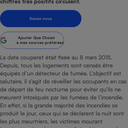
pression
chiffres très positifs circulent.
Choisir son fioul
Assurance
Sécurité - Hygiène
Circulation routière
Choisir son pellet
Crédit immobilier
Banque - Crédit
Contrôle technique - Rép
Suivez-nous
Comparateur assurance emprunteur
Maison de retraite
Epargne - Fiscalité
Comparateu
Pièce détachée
Energie Moins Chère Ensemble
Comparatif réfrigérateur
Comparatif casque audio
Comparatif tondeuse ro
Moto
Ajouter
Que Choisir
Comparatif plaque à indu
Comparatif barre de son
Comparatif poêle à gran
Supermarché - Drive
à mes sources préférées
Comparatif hotte aspira
Comparatif imprimante m
Comparatif radiateur éle
La date couperet était fixée au 8 mars 2015.
Électricité - Gaz
Hygiène - Beauté
Comparatif climatiseur m
Comparatif ordinateur p
Depuis, tous les logements sont censés être
Tous les comparateurs
Maladie - Médecine - Mé
Comparatif aspirateur bal
Comparatif ultrabook
Aménagement
équipés d’un
détecteur de fumée
. L’objectif est
Toutes les cartes interactives
Système de santé - Com
Comparatif aspirateur tr
Comparatif tablette tacti
Supermarché - Drive
Bricolage - Jardinage
salutaire, il s’agit de réveiller les occupants en cas
Retraite
Comparatif cafetière au
de départ de feu nocturne pour éviter qu’ils ne
Chauffage
Speedtest - Testez le débit de votre
meurent intoxiqués par les fumées de l’incendie.
Mutuelle
Comparatif robot cuiseu
Image et son
Produit d'entretien
connexion Internet
En effet, si la grande majorité des incendies se
Comparatif centrale vap
Comparateur auto
Informatique
Sécurité domestique
produit le jour, ceux qui se déclarent la nuit sont
Internet
les plus meurtriers, les victimes mourant
Gros électroménager
Téléphonie