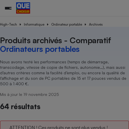
High-Tech
Informatique
Ordinateur portable
Archivés
Produits archivés - Comparatif
Additifs a
Comparate
Comparatif
Comparateu
Comparatif
Comparateu
Comparatif
Comparati
Substances
Toutes les actualités
Tous les services
Tous nos combats
L’association
Organismes de défense 
Train
supermarc
cosmétiqu
Ordinateurs portables
Comparateu
Achat - Vente - Travaux
Démarche administrative
Enquêtes
Nos actions
Nos missions
Système judiciaire
Transport aérien
gratuit
Copropriété
Famille
Guides d'achat
Nos grandes victoires
Notre méthodologie
Nous avons testé les performances (temps de démarrage,
Location
Senior
transcodage, vitesse de copie de fichiers, autonomie…), mais aussi
Comparateu
Comparate
Comparati
Comparatif
Comparate
Comparatif
Comparatif
Conseils
Les billets de la présidente
Notre financement
d’autres critères comme la facilité d’emploi, ou encore la qualité de
supermarc
électrique
Service marchand
Magasin - Grande surfac
Sport
Soumettre un litige
l’affichage et du son de PC portables de 15 et 17 pouces vendus de
Brèves
Nos associations locales
Nos partenaires
Air
500 à 1 400 €.
Marketing - Fidélisation
Vacances - Tourisme
Lettres types
Nous rejoindre
Nous rejoindre
Déchet
Mis à jour le 19 novembre 2025
Méthode de vente - Abu
Rencontrer une association locale
Comparate
Comparatif
Comparatif
Comparatif
Comparatif
En savoir plus sur Que Choisir Ensemble
Eau
s
Agriculture
Achat - Vente - Location
64 résultats
Energie
Nutrition
Assurance auto
-nous ?
Produit alimentaire
Carburant
Comparati
Comparati
Comparati
Comparate
ATTENTION ! Ces produits ne sont plus vendus !