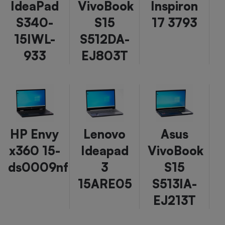
IdeaPad
VivoBook
Inspiron
S340-
S15
17 3793
15IWL-
S512DA-
933
EJ803T
HP Envy
Lenovo
Asus
x360 15-
Ideapad
VivoBook
ds0009nf
3
S15
15ARE05
S513IA-
EJ213T