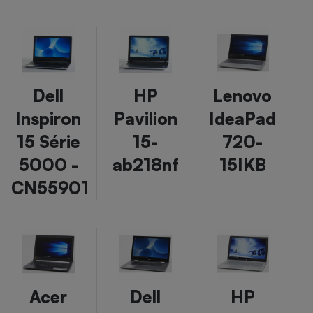
Téléphone mobile -
Smartphone
Plaque de cuisson à
induction
Dell
HP
Lenovo
Climatiseur -
Ventilateur
Inspiron
Pavilion
IdeaPad
15 Série
15-
720-
Antivirus
5000 -
ab218nf
15IKB
Climatiseur -
CN55901
Ventilateur
Acer
Dell
HP