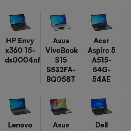
HP Envy
Asus
Acer
x360 15-
VivoBook
Aspire 5
ds0004nf
S15
A515-
S532FA-
54G-
BQ058T
54AE
Lenovo
Asus
Dell