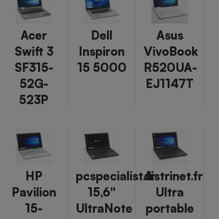
Acer
Dell
Asus
Swift 3
Inspiron
VivoBook
SF315-
15 5000
R520UA-
52G-
EJ1147T
523P
HP
pcspecialist.fr
distrinet.fr
Pavilion
15,6"
Ultra
15-
UltraNote
portable