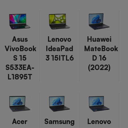
Asus
Lenovo
Huawei
VivoBook
IdeaPad
MateBook
S 15
3 15ITL6
D 16
S533EA-
(2022)
L1895T
Acer
Samsung
Lenovo