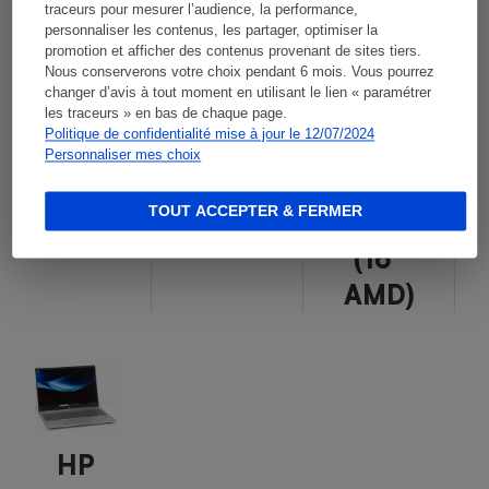
traceurs pour mesurer l’audience, la performance,
personnaliser les contenus, les partager, optimiser la
promotion et afficher des contenus provenant de sites tiers.
Nous conserverons votre choix pendant 6 mois. Vous pourrez
changer d’avis à tout moment en utilisant le lien « paramétrer
MSI
Asus
Lenovo
les traceurs » en bas de chaque page.
Politique de confidentialité mise à jour le 12/07/2024
Modern
Zenbook
IdeaPad
Personnaliser mes choix
15 B13M-
Flip 15
5 2-in-1
TOUT ACCEPTER & FERMER
266FR
UM562UG
Gen 9
(16"
AMD)
HP