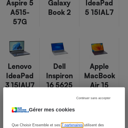
Aspire 5
Galaxy
IdeaPad
A515-
Book 2
5 15IAL7
57G
Lenovo
Dell
Apple
IdeaPad
Inspiron
MacBook
3 15IAU7
16 5625
Air 15
pouces
Continuer sans accepter
(M2,
Gérer mes cookies
2023)
Que Choisir Ensemble et ses
7 partenaires
utilisent des