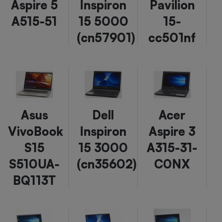
Aspire 5
Inspiron
Pavilion
Cafetière à expressos
A515-51
15 5000
15-
(cn57901)
cc501nf
Asus
Dell
Acer
Robot ménager
VivoBook
Inspiron
Aspire 3
S15
15 3000
A315-31-
S510UA-
(cn35602)
C0NX
BQ113T