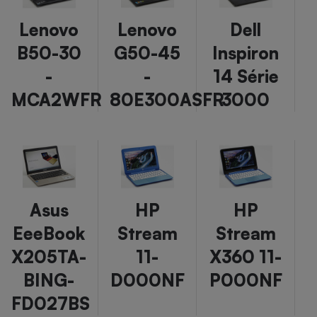
Petit électroménager - U
Lenovo
Lenovo
Dell
Complément
alimentaire
B50-30
G50-45
Inspiron
Mutuelle
Assurance emprunteur
-
-
14 Série
MCA2WFR
80E300ASFR
3000
Matelas
Champagne
bouteille
Banque en 
Téléviseur
Antimoustique
Lave-linge
Asus
HP
HP
EeeBook
Stream
Stream
X205TA-
11-
X360 11-
BING-
D000NF
P000NF
Radiateur électrique
FD027BS