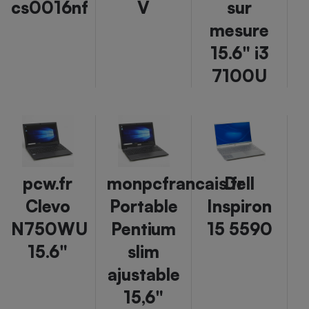
cs0016nf
V
sur
mesure
15.6" i3
7100U
pcw.fr
monpcfrancais.fr
Dell
Clevo
Portable
Inspiron
N750WU
Pentium
15 5590
15.6"
slim
ajustable
15,6"