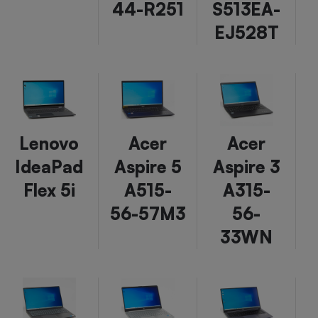
44-R251
S513EA-
EJ528T
Lenovo
Acer
Acer
IdeaPad
Aspire 5
Aspire 3
Flex 5i
A515-
A315-
56-57M3
56-
33WN