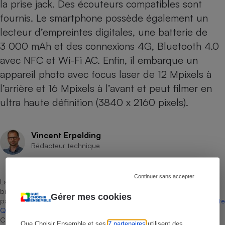
la prise jack. Des écouteurs compatibles sont
fournis. Le smartphone possède également un
lecteur d’empreintes digitales, une batterie de
3 000 mAh et des connexions 4G, Bluetooth 4.0
avec NFC et Wi-Fi AC. Enfin, il embarque un
appareil photo avec focus laser de 12 Mpixels à
l’arrière et 16 Mpixels à l’avant et peut filmer en
ultra haute définition (3840 x 2160 pixels).
Vincent Erpelding
Rédacteur technique
Continuer sans accepter
La sélection de produits ou services est représentative du marché,
bien que non-exhaustive. À l’exception des autorisations données
Gérer mes cookies
par Bureau Veritas Certification conformément aux règles de
La Note
Que Choisir
, il n’existe aucune relation contractuelle entre Que
Choisir Ensemble et les professionnels référencés.
Que Choisir Ensemble et ses
7 partenaires
utilisent des