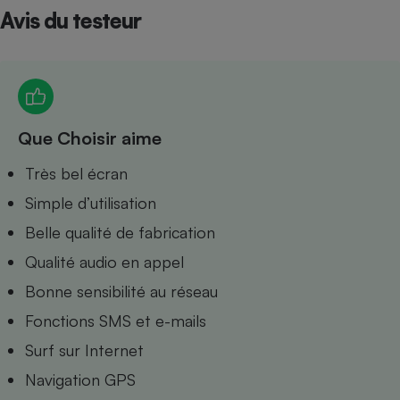
Avis du testeur
Petit électroménager - U
Complément
alimentaire
Mutuelle
Assurance emprunteur
Que Choisir aime
Matelas
Très bel écran
Champagne
bouteille
Simple d’utilisation
Banque en 
Téléviseur
Belle qualité de fabrication
Antimoustique
Lave-linge
Qualité audio en appel
Bonne sensibilité au réseau
Fonctions SMS et e-mails
Surf sur Internet
Radiateur électrique
Navigation GPS