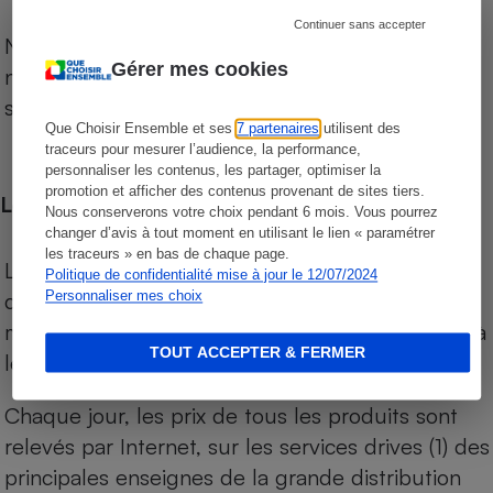
Continuer sans accepter
Notre comparateur de supermarchés propose le
Gérer mes cookies
niveau de prix des supermarchés, géolocalisés
sur le territoire français.
Que Choisir Ensemble et ses
7 partenaires
utilisent des
traceurs pour mesurer l’audience, la performance,
personnaliser les contenus, les partager, optimiser la
promotion et afficher des contenus provenant de sites tiers.
Les comparaisons de prix
Nous conserverons votre choix pendant 6 mois. Vous pourrez
changer d’avis à tout moment en utilisant le lien « paramétrer
les traceurs » en bas de chaque page.
Les comparaisons sont réalisées sur l’ensemble
Politique de confidentialité mise à jour le 12/07/2024
des produits des magasins. Les produits de
Personnaliser mes choix
marques de distributeurs (MDD) sont comparés à
TOUT ACCEPTER & FERMER
leurs équivalents chez leurs concurrents.
Chaque jour, les prix de tous les produits sont
relevés par Internet, sur les services drives (1) des
principales enseignes de la grande distribution