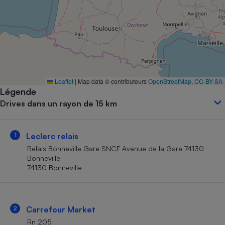
Petit électroménager - U
Complément
alimentaire
Mutuelle
Assurance emprunteur
Leaflet
|
Map data © contributeurs
OpenStreetMap
,
CC-BY-SA
Légende
Matelas
Champagne
Drives dans un rayon de 15 km
bouteille
Banque en 
Téléviseur
1
Leclerc relais
Antimoustique
Lave-linge
Relais Bonneville Gare SNCF Avenue de la Gare 74130
Bonneville
74130 Bonneville
Radiateur électrique
2
Carrefour Market
Rn 205