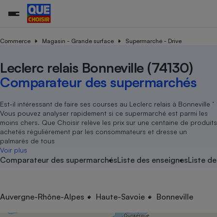
Commerce
Magasin - Grande surface
Supermarché - Drive
Leclerc relais Bonneville (74130)
Additifs a
Comparate
Comparatif
Comparateu
Comparatif
Comparateu
Comparatif
Comparati
Substances
Toutes les actualités
Tous les services
Tous nos combats
L’association
Organismes de défense 
Train
supermarc
cosmétiqu
Comparateur des supermarchés
Comparateu
Achat - Vente - Travaux
Démarche administrative
Enquêtes
Nos actions
Nos missions
Système judiciaire
Transport aérien
gratuit
Copropriété
Famille
Guides d'achat
Nos grandes victoires
Notre méthodologie
Est-il intéressant de faire ses courses au Leclerc relais à Bonneville ’
Location
Senior
Vous pouvez analyser rapidement si ce supermarché est parmi les
Comparateu
Comparate
Comparati
Comparatif
Comparate
Comparatif
Comparatif
Conseils
Les billets de la présidente
Notre financement
moins chers. Que Choisir relève les prix sur une centaine de produits
supermarc
électrique
Service marchand
Magasin - Grande surfac
Sport
Soumettre un litige
achetés régulièrement par les consommateurs et dresse un
Brèves
Nos associations locales
Nos partenaires
Air
palmarès de tous
Marketing - Fidélisation
Vacances - Tourisme
Lettres types
Voir plus
Nous rejoindre
Nous rejoindre
Déchet
Comparateur des supermarchés
Liste des enseignes
Liste de
Méthode de vente - Abu
Rencontrer une association locale
Comparate
Comparatif
Comparatif
Comparatif
Comparatif
En savoir plus sur Que Choisir Ensemble
Eau
s
Agriculture
Achat - Vente - Location
Energie
Nutrition
Assurance auto
Auvergne-Rhône-Alpes
Haute-Savoie
Bonneville
-nous ?
Produit alimentaire
Carburant
Comparati
Comparati
Comparati
Comparate