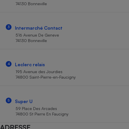
Téléphone mobile -
74130 Bonneville
Smartphone
Plaque de cuisson à
induction
3
Intermarché Contact
516 Avenue De Geneve
74130 Bonneville
Climatiseur -
Ventilateur
4
Leclerc relais
Antivirus
195 Avenue des Jourdies
Climatiseur -
74800 Saint-Pierre-en-Faucigny
Ventilateur
5
Super U
59 Place Des Arcades
74800 St Pierre En Faucigny
ADRESSE