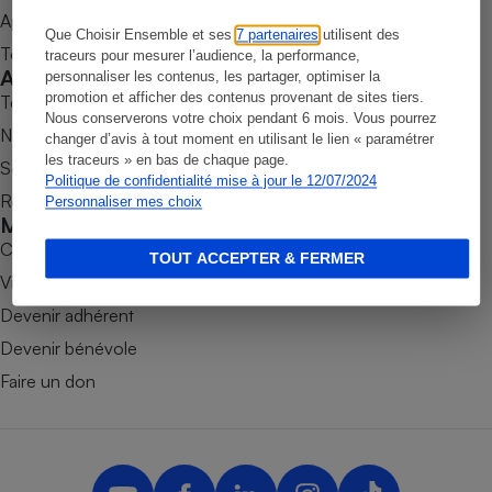
Appli Quel Produit
Petit électroménager - U
Que Choisir Ensemble et ses
7 partenaires
utilisent des
Complément
Tous nos tests de produits
traceurs pour mesurer l’audience, la performance,
alimentaire
Accompagner
personnaliser les contenus, les partager, optimiser la
Mutuelle
Assurance emprunteur
promotion et afficher des contenus provenant de sites tiers.
Tous nos comparateurs
Nous conserverons votre choix pendant 6 mois. Vous pourrez
Nos services
changer d’avis à tout moment en utilisant le lien « paramétrer
les traceurs » en bas de chaque page.
Soumettre un litige
Politique de confidentialité mise à jour le 12/07/2024
Rencontrer une association locale
Personnaliser mes choix
Matelas
Champagne
Mobiliser
bouteille
Combats
Banque en 
TOUT ACCEPTER & FERMER
Victoires
Téléviseur
Antimoustique
Devenir adhérent
Lave-linge
Devenir bénévole
Faire un don
Radiateur électrique