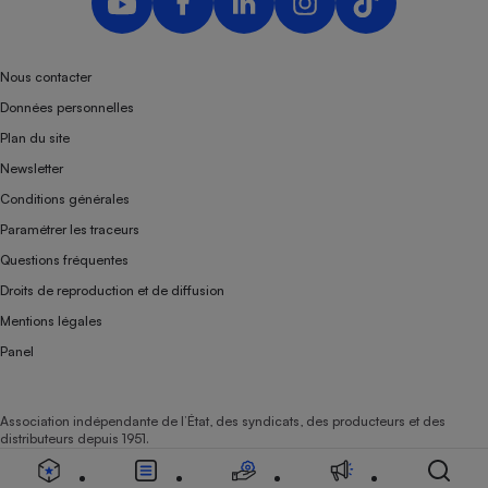
Téléphone mobile -
Smartphone
Plaque de cuisson à
induction
Nous contacter
Données personnelles
Plan du site
Climatiseur -
Newsletter
Ventilateur
Conditions générales
Paramétrer les traceurs
Antivirus
Questions fréquentes
Climatiseur -
Droits de reproduction et de diffusion
Ventilateur
Mentions légales
Panel
Association indépendante de l’État, des syndicats, des producteurs et des
distributeurs depuis 1951.