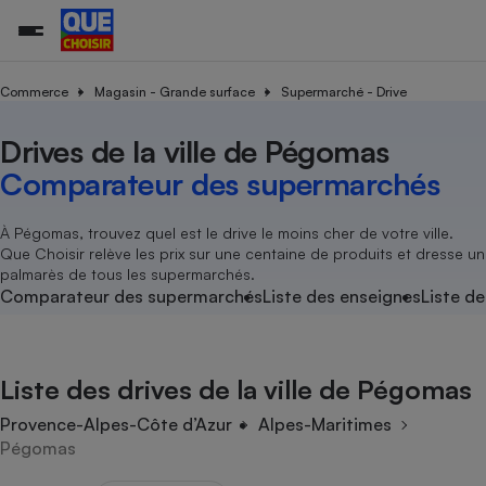
Commerce
Magasin - Grande surface
Supermarché - Drive
Drives de la ville de Pégomas
Additifs a
Comparate
Comparatif
Comparateu
Comparatif
Comparateu
Comparatif
Comparati
Substances
Toutes les actualités
Tous les services
Tous nos combats
L’association
Organismes de défense 
Train
supermarc
cosmétiqu
Comparateur des supermarchés
Comparateu
Achat - Vente - Travaux
Démarche administrative
Enquêtes
Nos actions
Nos missions
Système judiciaire
Transport aérien
gratuit
Copropriété
Famille
Guides d'achat
Nos grandes victoires
Notre méthodologie
À Pégomas, trouvez quel est le drive le moins cher de votre ville.
Location
Senior
Que Choisir relève les prix sur une centaine de produits et dresse un
Comparateu
Comparate
Comparati
Comparatif
Comparate
Comparatif
Comparatif
Conseils
Les billets de la présidente
Notre financement
palmarès de tous les supermarchés.
supermarc
électrique
Service marchand
Magasin - Grande surfac
Sport
Soumettre un litige
Comparateur des supermarchés
Liste des enseignes
Liste de
Brèves
Nos associations locales
Nos partenaires
Air
Marketing - Fidélisation
Vacances - Tourisme
Lettres types
Nous rejoindre
Nous rejoindre
Déchet
Méthode de vente - Abu
Rencontrer une association locale
Comparate
Comparatif
Comparatif
Comparatif
Comparatif
En savoir plus sur Que Choisir Ensemble
Liste des drives de la ville de Pégomas
Eau
s
Agriculture
Achat - Vente - Location
Energie
Provence-Alpes-Côte d’Azur
Alpes-Maritimes
Nutrition
Assurance auto
Pégomas
-nous ?
Produit alimentaire
Carburant
Comparati
Comparati
Comparati
Comparate