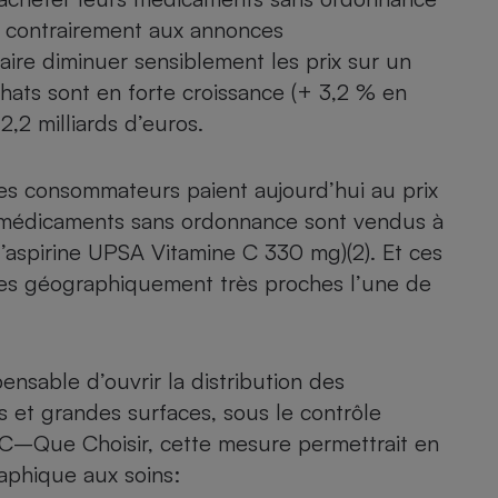
ais contrairement aux annonces
aire diminuer sensiblement les prix sur un
hats sont en forte croissance (+ 3,2 % en
- Ustensile
Foie gras
,2 milliards d’euros.
Aide auditive
r
Assurance vie
 les consommateurs paient aujourd’hui au prix
Les médicaments sans ordonnance sont vendus à
 l’aspirine UPSA Vitamine C 330 mg)(2). Et ces
ies géographiquement très proches l’une de
Poêle à granulés
gne - Comment choisir une
lle de champagne
en ligne
Ordinateur portable
ensable d’ouvrir la distribution des
Crème solaire
Lave-vaisselle
et grandes surfaces, sous le contrôle
FC–Que Choisir, cette mesure permettrait en
raphique aux soins: