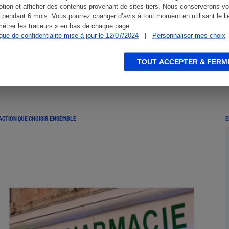
es en janvier 2012 par l'UFC-Que Choisir
tion et afficher des contenus provenant de sites tiers. Nous conserverons vo
 pendant 6 mois. Vous pourrez changer d’avis à tout moment en utilisant le li
étrer les traceurs » en bas de chaque page.
ique de confidentialité mise à jour le 12/07/2024
|
Personnaliser mes choix
TOUT ACCEPTER & FERM
ACTION QUE CHOISIR ENSEMBLE
E