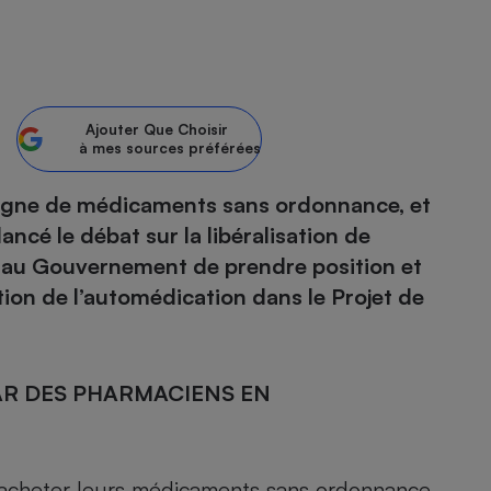
atif sèche-linge
atif smartphone
atif nettoyeur haute
ateur mutuelle
on
Réparation
Ajouter
Que Choisir
à mes sources préférées
Obsèques - Pompes
teur des devis d’opticiens
funèbres
eur-congélateur
dio
 robot
en ligne de médicaments sans ordonnance, et
nduction
son
ranulés
lancé le débat sur la libéralisation de
irante
e multifonction
électrique
au Gouvernement de prendre position et
Panneaux
r mobile
r portable
sation de l’automédication dans le Projet de
photovoltaïques
 Médicament
 balai
omplémentaire santé
 traîneau
ctile
Circuits courts et
alimentation locale
AR DES PHARMACIENS EN
Puériculture - Produit
 automatique
pour bébé
Banque en ligne
seur
vapeur
t acheter leurs médicaments sans ordonnance