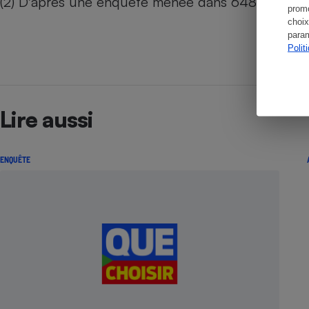
(2) D'après une enquête menée dans 648 pharmaci
promo
choix
param
Polit
Lire aussi
ENQUÊTE