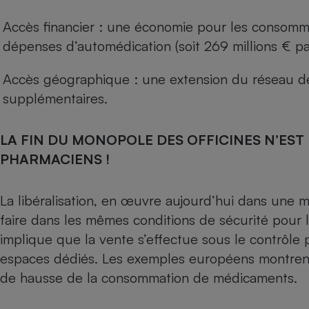
Radiateur électrique
Accès financier : une économie pour les consomm
dépenses d’automédication (soit 269 millions € pa
Téléphone mobile -
Smartphone
Plaque de cuisson à
Accès géographique : une extension du réseau de
induction
supplémentaires.
LA FIN DU MONOPOLE DES OFFICINES N’EST
Climatiseur -
Ventilateur
PHARMACIENS !
La libéralisation, en œuvre aujourd’hui dans une m
Antivirus
faire dans les mêmes conditions de sécurité pour 
Climatiseur -
Ventilateur
implique que la vente s’effectue sous le contrôl
espaces dédiés. Les exemples européens montrent e
de hausse de la consommation de médicaments.