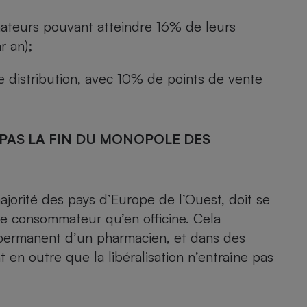
Électricité - Gaz
ateurs pouvant atteindre 16% de leurs
r an);
Appareil photo
numérique
Four encastrable
 distribution, avec 10% de points de vente
 PAS LA FIN DU MONOPOLE DES
Lessive
ajorité des pays d’Europe de l’Ouest, doit se
le consommateur qu’en officine. Cela
Aspirateur
e permanent d’un pharmacien, et dans des
n outre que la libéralisation n’entraîne pas