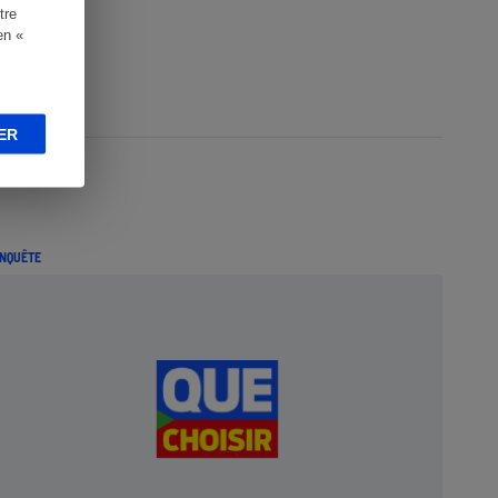
tre
en «
ER
NQUÊTE