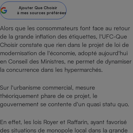
pression
Choisir son fioul
Assurance
Sécurité - Hygiène
Circulation routière
Ajouter
Que Choisir
Choisir son pellet
à mes sources préférées
Crédit immobilier
Banque - Crédit
Contrôle technique - Rép
Comparateur assurance emprunteur
Maison de retraite
Epargne - Fiscalité
Comparateu
Pièce détachée
Alors que les consommateurs font face au retour
Energie Moins Chère Ensemble
Comparatif réfrigérateur
Comparatif casque audio
Comparatif tondeuse ro
Moto
de la grande inflation des étiquettes, l'UFC-Que
Comparatif plaque à indu
Comparatif barre de son
Comparatif poêle à gran
Supermarché - Drive
Choisir constate que rien dans le projet de loi de
Comparatif hotte aspira
Comparatif imprimante m
Comparatif radiateur éle
modernisation de l'économie, adopté aujourd'hui
Électricité - Gaz
en Conseil des Ministres, ne permet de dynamiser
Hygiène - Beauté
Comparatif climatiseur m
Comparatif ordinateur p
Tous les comparateurs
la concurrence dans les hypermarchés.
Maladie - Médecine - Mé
Comparatif aspirateur bal
Comparatif ultrabook
Aménagement
Toutes les cartes interactives
Système de santé - Com
Comparatif aspirateur tr
Comparatif tablette tacti
Supermarché - Drive
Bricolage - Jardinage
Sur l'urbanisme commercial, mesure
Retraite
Comparatif cafetière au
Chauffage
théoriquement phare de ce projet, le
Speedtest - Testez le débit de votre
Mutuelle
Comparatif robot cuiseu
Image et son
Produit d'entretien
gouvernement se contente d'un quasi statu quo.
connexion Internet
Comparatif centrale vap
Comparateur auto
Informatique
Sécurité domestique
En effet, les lois Royer et Raffarin, ayant favorisé
Internet
des situations de monopole local dans la grande
Gros électroménager
Téléphonie