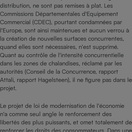
distribution, ne sont pas remises à plat. Les
Petit électroménager - U
Commissions Départementales d'Equipement
Complément
alimentaire
Commercial (CDEC), pourtant condamnées par
Mutuelle
Assurance emprunteur
l'Europe, sont ainsi maintenues et aucun verrou à
la création de nouvelles surfaces concurrentes,
quand elles sont nécessaires, n'est supprimé.
Quant au contrôle de l'intensité concurrentielle
Matelas
Champagne
dans les zones de chalandises, réclamé par les
bouteille
Banque en 
autorités (Conseil de la Concurrence, rapport
Téléviseur
Attali, rapport Hagelsteen), il ne figure pas dans le
Antimoustique
Lave-linge
projet.
Le projet de loi de modernisation de l'économie
n'a comme seul angle le renforcement des
Radiateur électrique
libertés des plus puissants, et omet totalement de
renforcer les droits des consommateurs. Dans une