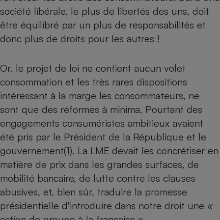
Téléphone mobile -
société libérale, le plus de libertés des uns, doit
Smartphone
Plaque de cuisson à
être équilibré par un plus de responsabilités et
induction
donc plus de droits pour les autres !
Or, le projet de loi ne contient aucun volet
Climatiseur -
Ventilateur
consommation et les très rares dispositions
intéressant à la marge les consommateurs, ne
sont que des réformes à minima. Pourtant des
Antivirus
engagements consuméristes ambitieux avaient
Climatiseur -
été pris par le Président de la République et le
Ventilateur
gouvernement(1). La LME devait les concrétiser en
matière de prix dans les grandes surfaces, de
mobilité bancaire, de lutte contre les clauses
abusives, et, bien sûr, traduire la promesse
présidentielle d'introduire dans notre droit une «
action de groupe à la française ».