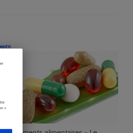
NQUÊTE
er
tre
en «
Compléments alimentaires - Le