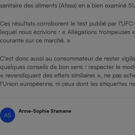
Radiateur électrique
sanitaire des aliments (Afssa) en a bien examiné 5
Téléphone mobile -
Ces résultats corroborent le test publié par l'UF
Smartphone
lequel nous écrivions : « Allégations trompeuses
Plaque de cuisson à
induction
courante sur ce marché. »
C'est donc aussi au consommateur de rester vigil
Climatiseur -
quelques conseils de bon sens : respecter le mod
Ventilateur
« revendiquant des effets similaires », ne pas ach
l'Union européenne, ni ceux dont les étiquettes ne
Antivirus
Climatiseur -
Ventilateur
Anne-Sophie Stamane
AS