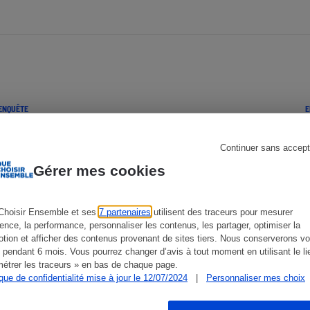
s
Réfrigérateur
ENQUÊTE
E
Continuer sans accept
Gérer mes cookies
Choisir Ensemble et ses
7 partenaires
utilisent des traceurs pour mesurer
ience, la performance, personnaliser les contenus, les partager, optimiser la
tion et afficher des contenus provenant de sites tiers. Nous conserverons vo
 pendant 6 mois. Vous pourrez changer d’avis à tout moment en utilisant le li
étrer les traceurs » en bas de chaque page.
ique de confidentialité mise à jour le 12/07/2024
|
Personnaliser mes choix
Compléments alimentaires - Le