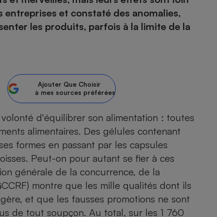
 entreprises et constaté des anomalies,
atif sèche-linge
atif smartphone
atif nettoyeur haute
ateur mutuelle
nter les produits, parfois à la limite de la
on
Réparation
Obsèques - Pompes
teur des devis d’opticiens
funèbres
eur-congélateur
dio
 robot
Ajouter
Que Choisir
à mes sources préférées
nduction
son
ranulés
irante
e multifonction
électrique
volonté d'équilibrer son alimentation : toutes
Panneaux
r mobile
r portable
ments alimentaires. Des gélules contenant
photovoltaïques
s ses formes en passant par les capsules
 Médicament
 balai
oisses. Peut-on pour autant se fier à ces
omplémentaire santé
 traîneau
ctile
Circuits courts et
ion générale de la concurrence, de la
alimentation locale
Puériculture - Produit
 automatique
pour bébé
CRF) montre que les mille qualités dont ils
Banque en ligne
seur
ongère, et que les fausses promotions ne sont
vapeur
us de tout soupçon. Au total, sur les 1 760