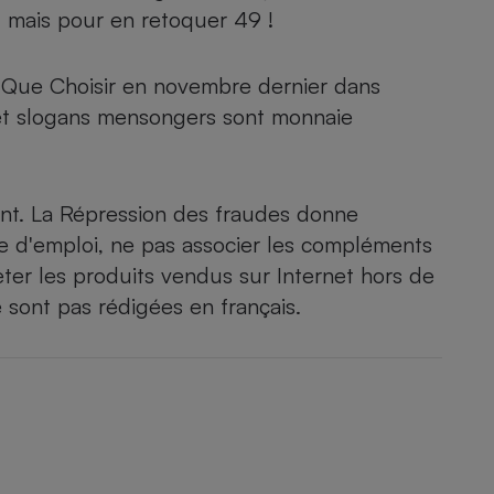
Électricité - Gaz
1, mais pour en retoquer 49 !
Appareil photo
C-Que Choisir en novembre dernier dans
numérique
 et slogans mensongers sont monnaie
Four encastrable
ant. La Répression des fraudes donne
Lessive
e d'emploi, ne pas associer les compléments
eter les produits vendus sur Internet hors de
 sont pas rédigées en français.
Aspirateur