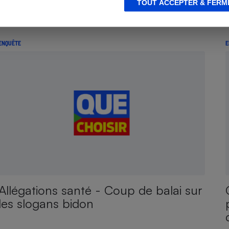
TOUT ACCEPTER & FERM
ménage reste à faire
ENQUÊTE
E
Allégations santé - Coup de balai sur
les slogans bidon