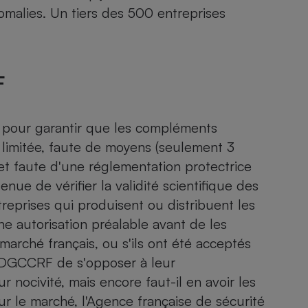
omalies. Un tiers des 500 entreprises
- Ustensile
Foie gras
F
Aide auditive
r
Assurance vie
pour garantir que les compléments
 limitée, faute de moyens (seulement 3
et faute d'une réglementation protectrice
Poêle à granulés
gne - Comment choisir une
e de vérifier la validité scientifique des
lle de champagne
en ligne
ntreprises qui produisent ou distribuent les
Ordinateur portable
e autorisation préalable avant de les
Crème solaire
 marché français, ou s'ils ont été acceptés
Lave-vaisselle
a DGCCRF de s'opposer à leur
 nocivité, mais encore faut-il en avoir les
ur le marché, l'Agence française de sécurité