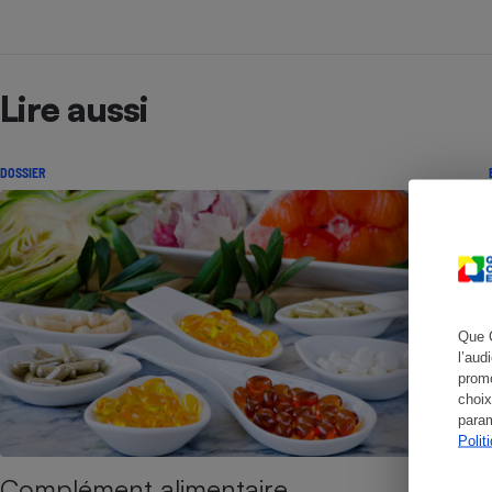
Lire aussi
Cafetière à expresso
DOSSIER
Robot ménager
Que 
l’aud
promo
choix
param
Polit
Complément alimentaire