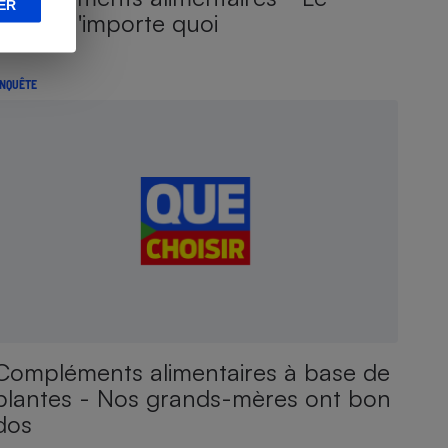
ER
grand n'importe quoi
NQUÊTE
Compléments alimentaires à base de
plantes - Nos grands-mères ont bon
dos