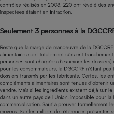
contrôles réalisés en 2008, 220 ont révélé des an
Internet
inspectées étaient en infraction.
Gros électroménager
Téléphonie
Petit électroménager 
Complément
Seulement 3 personnes à la DGCCR
alimentaire
Mutuelle
Assurance emprunteu
Reste que la marge de manoeuvre de la DGCCRF 
alimentaires sont totalement sûrs est franchement
personnes sont chargées d'examiner les dossiers) 
Matelas
Champa
pour les consommateurs, la DGCCRF n'étant pas tenu
boutei
Banque 
dossiers transmis par les fabricants. Certes, les e
Téléviseur
compléments alimentaires sont tenues d'obtenir un
Antimoustique
vendre. Mais si les ingrédients existent déjà sur le
Lave-linge
dans un autre pays de l'Union, impossible pour l
commercialisation. Sauf à prouver formellement leur
moyens. Sur les milliers de références présentes s