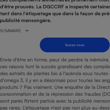
Energie
Nutrition
Assurance auto
d'être prouvés. La DGCCRF a inspecté certaines
-nous ?
Produit alimentaire
Carburant
Compar
Compar
Compar
Compar
tant dans l'étiquetage que dans la façon de prése
pressi
Choisir son fioul
Assurance
Sécurité - Hygiène
Circulation routière
publicité mensongère.
Choisir son pellet
Banque - Crédit
Crédit immobilier
Contrôle technique - 
SOMMAIRE
Comparateur assurance emprunteur
Epargne - Fiscalité
Maison de retraite
Compara
Pièce détachée
Energie Moins Chère Ensemble
Comparatif réfrigérat
Comparatif casque au
Comparatif tondeuse
Moto
Suivez-nous
Comparatif plaque à i
Comparatif barre de 
Comparatif poêle à g
Supermarché - Drive
Comparatif hotte asp
Comparatif imprimant
Comparatif radiateur 
Envie d'être en forme, peur de perdre la mémoire, 
Électricité - Gaz
Hygiène - Beauté
Comparatif climatiseu
Comparatif ordinateu
ces raisons font le succès grandissant des complé
Tous les comparateurs
des extraits de plantes bio à l'acérola sous toute
Maladie - Médecine -
Comparatif aspirateur
Comparatif ultrabook
Aménagement
Toutes les cartes interactives
d'oméga 3, il y en a désormais pour toutes les ang
Système de santé - C
Comparatif aspirateur
Comparatif tablette ta
Supermarché - Drive
Bricolage - Jardinage
produits ? Pas vraiment. Une enquête de la
Direct
Retraite
Comparatif cafetière
Chauffage
consommation et de la répression des fraudes
(DGC
Speedtest - Testez le débit de votre
Mutuelle
Comparatif robot cui
Image et son
Produit d'entretien
sont parés flirtent parfois avec la publicité mens
connexion Internet
Comparatif centrale 
Comparateur auto
pas rares. L'étiquetage n'est pas non plus au-dess
Informatique
Sécurité domestique