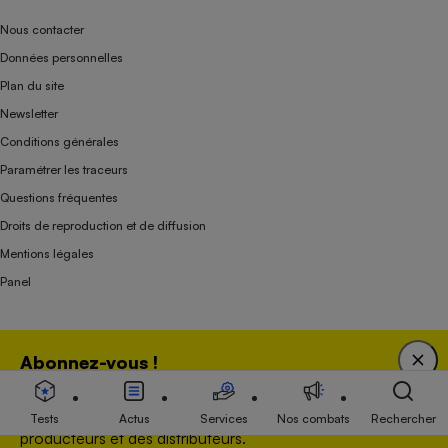
Nous contacter
Données personnelles
Plan du site
Newsletter
Conditions générales
Paramétrer les traceurs
Questions fréquentes
Droits de reproduction et de diffusion
Mentions légales
Panel
Association indépendante de l’État, des syndicats, des producteurs et des
Abonnez-vous !
distributeurs depuis 1951.
Bénéficiez d'une expertise unique tout en soutenant
une association 100 % indépendante de l'Etat, des
Tests
Actus
Services
Nos combats
Rechercher
producteurs et des distributeurs.