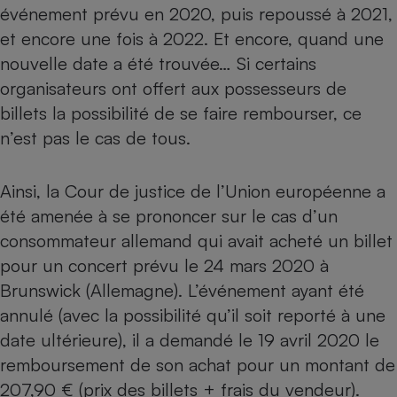
événement prévu en 2020, puis repoussé à 2021,
Petit électroménager - U
et encore une fois à 2022. Et encore, quand une
Complément
alimentaire
nouvelle date a été trouvée… Si certains
Mutuelle
Assurance emprunteur
organisateurs ont offert aux possesseurs de
billets la possibilité de se faire rembourser, ce
n’est pas le cas de tous.
Matelas
Champagne
Ainsi, la Cour de justice de l’Union européenne a
bouteille
Banque en 
été amenée à se prononcer sur le cas d’un
Téléviseur
consommateur allemand qui avait acheté un billet
Antimoustique
Lave-linge
pour un concert prévu le 24 mars 2020 à
Brunswick (Allemagne). L’événement ayant été
annulé (avec la possibilité qu’il soit reporté à une
date ultérieure), il a demandé le 19 avril 2020 le
Radiateur électrique
remboursement de son achat pour un montant de
207,90 € (prix des billets + frais du vendeur).