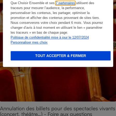
Que Choisir Ensemble et ses
7 partenaires
utilisent des
traceurs pour mesurer l’audience, la performance,
personnaliser les contenus, les partager, optimiser la
promotion et afficher des contenus provenant de sites tiers.
Nous conserverons votre choix pendant 6 mois. Vous pourrez
changer d’avis à tout moment en utilisant le lien « paramétrer
les traceurs » en bas de chaque page.
Politique de confidentialité mise à jour le 12/07/2024
Personnaliser mes choix
TOUT ACCEPTER & FERMER
Annulation des billets pour des spectacles vivants
(concert, théâtre…) - Foire aux questions