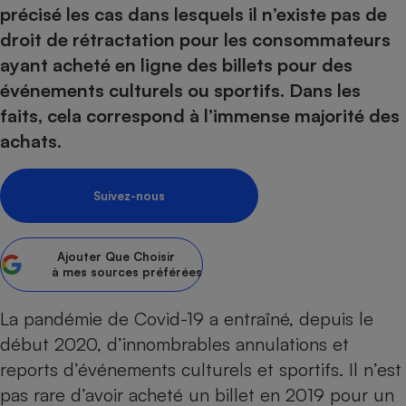
pression
Choisir son fioul
Assurance
précisé les cas dans lesquels il n’existe pas de
Sécurité - Hygiène
Circulation routière
droit de rétractation pour les consommateurs
Choisir son pellet
Crédit immobilier
Banque - Crédit
Contrôle technique - Rép
ayant acheté en ligne des billets pour des
Comparateur assurance emprunteur
Maison de retraite
Epargne - Fiscalité
Comparateu
Pièce détachée
événements culturels ou sportifs. Dans les
Energie Moins Chère Ensemble
Comparatif réfrigérateur
Comparatif casque audio
Comparatif tondeuse ro
Moto
faits, cela correspond à l’immense majorité des
Comparatif plaque à indu
Comparatif barre de son
Comparatif poêle à gran
Supermarché - Drive
achats.
Comparatif hotte aspira
Comparatif imprimante m
Comparatif radiateur éle
Électricité - Gaz
Hygiène - Beauté
Comparatif climatiseur m
Comparatif ordinateur p
Suivez-nous
Tous les comparateurs
Maladie - Médecine - Mé
Comparatif aspirateur bal
Comparatif ultrabook
Aménagement
Toutes les cartes interactives
Système de santé - Com
Comparatif aspirateur tr
Comparatif tablette tacti
Supermarché - Drive
Bricolage - Jardinage
Ajouter
Que Choisir
Retraite
à mes sources préférées
Comparatif cafetière au
Chauffage
Speedtest - Testez le débit de votre
Mutuelle
Comparatif robot cuiseu
Image et son
Produit d'entretien
La pandémie de Covid-19 a entraîné, depuis le
connexion Internet
Comparatif centrale vap
Comparateur auto
début 2020,
d’innombrables annulations et
Informatique
Sécurité domestique
reports d’événements culturels et sportifs
. Il n’est
Internet
pas rare d’avoir acheté un billet en 2019 pour un
Gros électroménager
Téléphonie