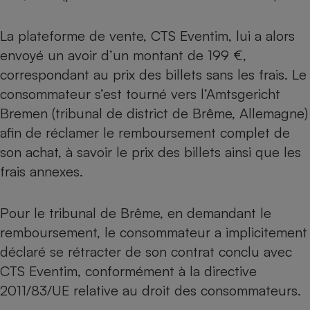
Téléphone mobile -
Smartphone
Plaque de cuisson à
La plateforme de vente, CTS Eventim, lui a alors
induction
envoyé un avoir d’un montant de 199 €,
correspondant au prix des billets sans les frais. Le
consommateur s’est tourné vers l’Amtsgericht
Climatiseur -
Bremen (tribunal de district de Brême, Allemagne)
Ventilateur
afin de réclamer le remboursement complet de
son achat, à savoir le prix des billets ainsi que les
Antivirus
frais annexes.
Climatiseur -
Ventilateur
Pour le tribunal de Brême, en demandant le
remboursement, le consommateur a implicitement
déclaré se rétracter de son contrat conclu avec
CTS Eventim, conformément à la directive
2011/83/UE relative au droit des consommateurs.