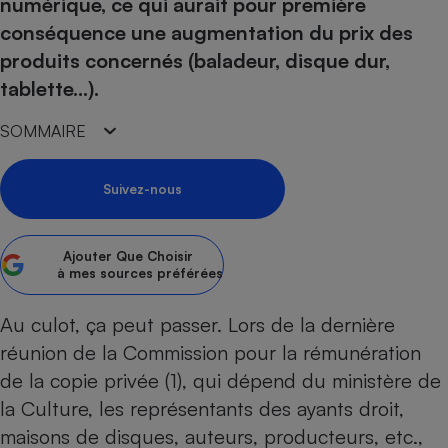
pression
numérique, ce qui aurait pour première
Choisir son fioul
Assurance
Sécurité - Hygiène
Circulation routière
conséquence une augmentation du prix des
Choisir son pellet
Crédit immobilier
Banque - Crédit
Contrôle technique - Rép
produits concernés (baladeur, disque dur,
Comparateur assurance emprunteur
Maison de retraite
Epargne - Fiscalité
Comparateu
Pièce détachée
tablette…).
Energie Moins Chère Ensemble
Comparatif réfrigérateur
Comparatif casque audio
Comparatif tondeuse ro
Moto
SOMMAIRE
Comparatif plaque à indu
Comparatif barre de son
Comparatif poêle à gran
Supermarché - Drive
Comparatif hotte aspira
Comparatif imprimante m
Comparatif radiateur éle
Suivez-nous
Électricité - Gaz
Hygiène - Beauté
Comparatif climatiseur m
Comparatif ordinateur p
Tous les comparateurs
Maladie - Médecine - Mé
Comparatif aspirateur bal
Comparatif ultrabook
Aménagement
Ajouter
Que Choisir
Toutes les cartes interactives
Système de santé - Com
Comparatif aspirateur tr
Comparatif tablette tacti
à mes sources préférées
Supermarché - Drive
Bricolage - Jardinage
Retraite
Comparatif cafetière au
Chauffage
Au culot, ça peut passer. Lors de la dernière
Speedtest - Testez le débit de votre
Mutuelle
Comparatif robot cuiseu
Image et son
Produit d'entretien
réunion de la Commission pour la rémunération
connexion Internet
Comparatif centrale vap
Comparateur auto
de la copie privée (1), qui dépend du ministère de
Informatique
Sécurité domestique
la Culture, les représentants des ayants droit,
Internet
maisons de disques, auteurs, producteurs, etc.,
Gros électroménager
Téléphonie