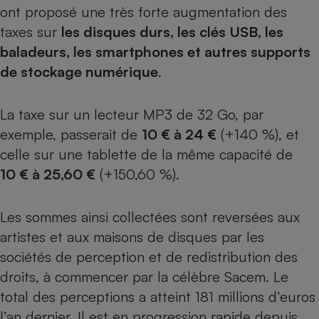
ont proposé une très forte augmentation des
Petit électroménager - U
taxes sur
les disques durs, les clés USB, les
Complément
alimentaire
baladeurs, les
smartphones
et autres supports
Mutuelle
Assurance emprunteur
de stockage numérique
.
La taxe sur un lecteur MP3 de 32 Go, par
exemple, passerait de
10 € à 24 €
(+140 %), et
Matelas
Champagne
celle sur une
tablette
de la même capacité de
bouteille
Banque en 
10 € à 25,60 €
(+150,60 %).
Téléviseur
Antimoustique
Lave-linge
Les sommes ainsi collectées sont reversées aux
artistes et aux maisons de disques par les
sociétés de perception et de redistribution des
droits, à commencer par la célèbre Sacem. Le
Radiateur électrique
total des perceptions a atteint 181 millions d’euros
l’an dernier. Il est en progression rapide depuis