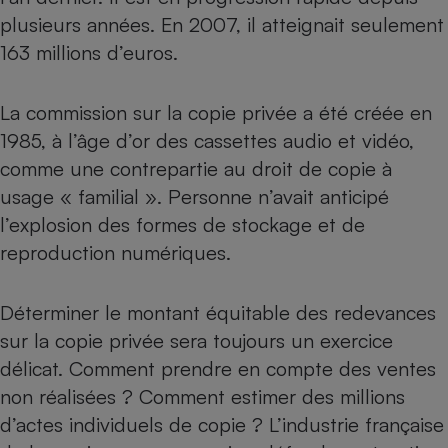
Téléphone mobile -
plusieurs années. En 2007, il atteignait seulement
Smartphone
Plaque de cuisson à
163 millions d’euros.
induction
La commission sur la copie privée a été créée en
1985, à l’âge d’or des cassettes audio et vidéo,
Climatiseur -
Ventilateur
comme une contrepartie au droit de copie à
usage « familial ». Personne n’avait anticipé
l’explosion des formes de stockage et de
Antivirus
reproduction numériques.
Climatiseur -
Ventilateur
Déterminer le montant équitable des redevances
sur la copie privée sera toujours un exercice
délicat. Comment prendre en compte des ventes
non réalisées ? Comment estimer des millions
d’actes individuels de copie ? L’industrie française