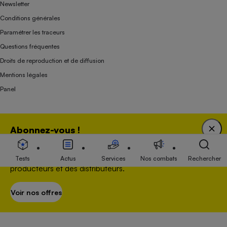
Newsletter
Conditions générales
Paramétrer les traceurs
Questions fréquentes
Droits de reproduction et de diffusion
Mentions légales
Panel
Association indépendante de l’État, des syndicats, des producteurs et des
Abonnez-vous !
distributeurs depuis 1951.
Bénéficiez d'une expertise unique tout en soutenant
une association 100 % indépendante de l'Etat, des
Tests
Actus
Services
Nos combats
Rechercher
producteurs et des distributeurs.
Voir nos offres
S’abonner