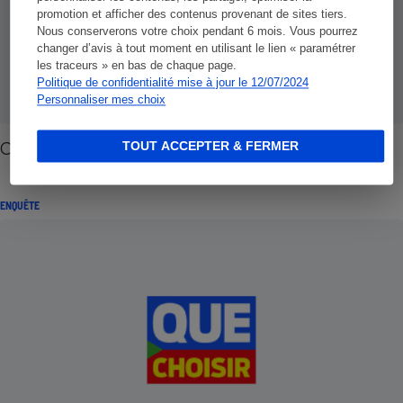
promotion et afficher des contenus provenant de sites tiers.
Nous conserverons votre choix pendant 6 mois. Vous pourrez
changer d’avis à tout moment en utilisant le lien « paramétrer
les traceurs » en bas de chaque page.
Politique de confidentialité mise à jour le 12/07/2024
Personnaliser mes choix
Copie privée - Les tablettes aussi
TOUT ACCEPTER & FERMER
ENQUÊTE