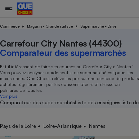
Commerce
Magasin - Grande surface
Supermarché - Drive
Carrefour City Nantes (44300)
Additifs a
Comparate
Comparatif
Comparateu
Comparatif
Comparateu
Comparatif
Comparati
Substances
Toutes les actualités
Tous les services
Tous nos combats
L’association
Organismes de défense 
Train
supermarc
cosmétiqu
Comparateur des supermarchés
Comparateu
Achat - Vente - Travaux
Démarche administrative
Enquêtes
Nos actions
Nos missions
Système judiciaire
Transport aérien
gratuit
Copropriété
Famille
Guides d'achat
Nos grandes victoires
Notre méthodologie
Est-il intéressant de faire ses courses au Carrefour City à Nantes ’
Location
Senior
Vous pouvez analyser rapidement si ce supermarché est parmi les
Comparateu
Comparate
Comparati
Comparatif
Comparate
Comparatif
Comparatif
Conseils
Les billets de la présidente
Notre financement
moins chers. Que Choisir relève les prix sur une centaine de produits
supermarc
électrique
Service marchand
Magasin - Grande surfac
Sport
Soumettre un litige
achetés régulièrement par les consommateurs et dresse un
Brèves
Nos associations locales
Nos partenaires
Air
palmarès de tous les
Marketing - Fidélisation
Vacances - Tourisme
Lettres types
Voir plus
Nous rejoindre
Nous rejoindre
Déchet
Comparateur des supermarchés
Liste des enseignes
Liste de
Méthode de vente - Abu
Rencontrer une association locale
Comparate
Comparatif
Comparatif
Comparatif
Comparatif
En savoir plus sur Que Choisir Ensemble
Eau
s
Agriculture
Achat - Vente - Location
Energie
Nutrition
Assurance auto
Pays de la Loire
Loire-Atlantique
Nantes
-nous ?
Produit alimentaire
Carburant
Comparati
Comparati
Comparati
Comparate