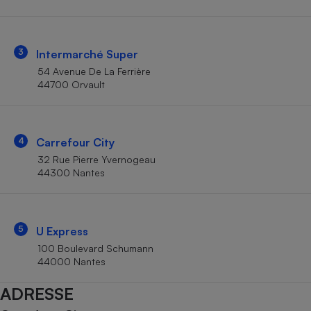
Téléphone mobile -
Smartphone
Plaque de cuisson à
induction
3
Intermarché Super
54 Avenue De La Ferrière
44700 Orvault
Climatiseur -
Ventilateur
4
Carrefour City
Antivirus
32 Rue Pierre Yvernogeau
44300 Nantes
Climatiseur -
Ventilateur
5
U Express
100 Boulevard Schumann
44000 Nantes
ADRESSE