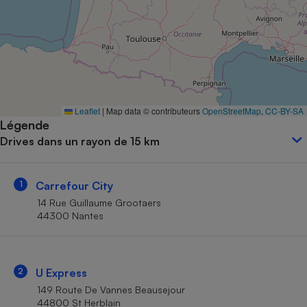
Petit électroménager - U
Complément
alimentaire
Mutuelle
Assurance emprunteur
Leaflet
|
Map data © contributeurs
OpenStreetMap
,
CC-BY-SA
Légende
Matelas
Champagne
Drives dans un rayon de 15 km
bouteille
Banque en 
Téléviseur
1
Carrefour City
Antimoustique
Lave-linge
14 Rue Guillaume Grootaers
44300 Nantes
Radiateur électrique
2
U Express
149 Route De Vannes Beausejour
44800 St Herblain