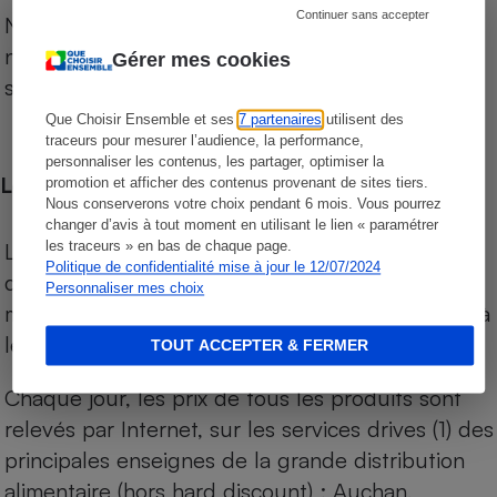
Continuer sans accepter
Notre comparateur de supermarchés propose le
niveau de prix des supermarchés, géolocalisés
Gérer mes cookies
sur le territoire français.
Que Choisir Ensemble et ses
7 partenaires
utilisent des
traceurs pour mesurer l’audience, la performance,
personnaliser les contenus, les partager, optimiser la
Les comparaisons de prix
promotion et afficher des contenus provenant de sites tiers.
Nous conserverons votre choix pendant 6 mois. Vous pourrez
changer d’avis à tout moment en utilisant le lien « paramétrer
Les comparaisons sont réalisées sur l’ensemble
les traceurs » en bas de chaque page.
Politique de confidentialité mise à jour le 12/07/2024
des produits des magasins. Les produits de
Personnaliser mes choix
marques de distributeurs (MDD) sont comparés à
leurs équivalents chez leurs concurrents.
TOUT ACCEPTER & FERMER
Chaque jour, les prix de tous les produits sont
relevés par Internet, sur les services drives (1) des
principales enseignes de la grande distribution
alimentaire (hors hard discount) : Auchan,