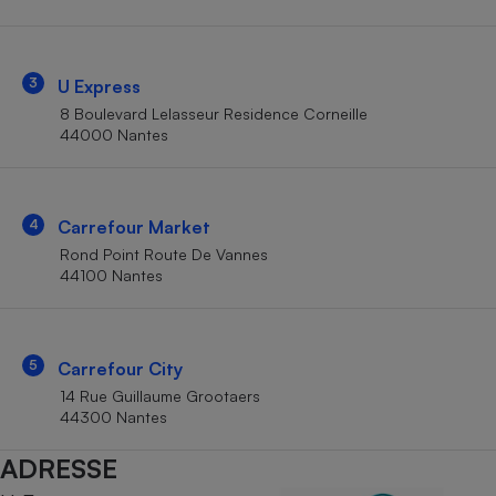
Téléphone mobile -
Smartphone
Plaque de cuisson à
induction
3
U Express
8 Boulevard Lelasseur Residence Corneille
44000 Nantes
Climatiseur -
Ventilateur
4
Carrefour Market
Antivirus
Rond Point Route De Vannes
44100 Nantes
Climatiseur -
Ventilateur
5
Carrefour City
14 Rue Guillaume Grootaers
44300 Nantes
ADRESSE