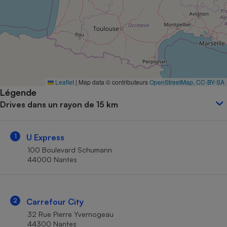
Petit électroménager - U
Complément
alimentaire
Mutuelle
Assurance emprunteur
Leaflet
|
Map data © contributeurs
OpenStreetMap
,
CC-BY-SA
Légende
Matelas
Champagne
Drives dans un rayon de 15 km
bouteille
Banque en 
Téléviseur
1
U Express
Antimoustique
Lave-linge
100 Boulevard Schumann
44000 Nantes
Radiateur électrique
2
Carrefour City
32 Rue Pierre Yvernogeau
44300 Nantes