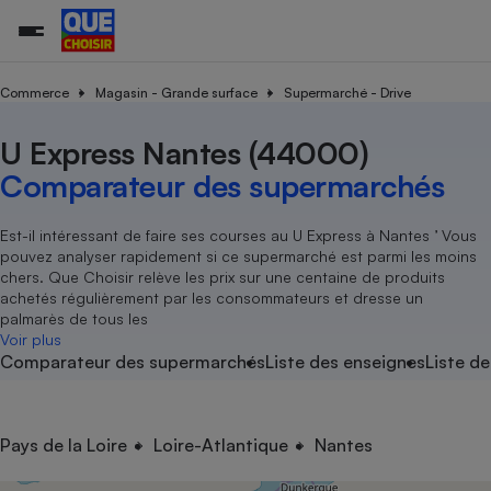
Commerce
Magasin - Grande surface
Supermarché - Drive
U Express Nantes (44000)
Additifs a
Comparate
Comparatif
Comparateu
Comparatif
Comparateu
Comparatif
Comparati
Substances
Toutes les actualités
Tous les services
Tous nos combats
L’association
Organismes de défense 
Train
supermarc
cosmétiqu
Comparateur des supermarchés
Comparateu
Achat - Vente - Travaux
Démarche administrative
Enquêtes
Nos actions
Nos missions
Système judiciaire
Transport aérien
gratuit
Copropriété
Famille
Guides d'achat
Nos grandes victoires
Notre méthodologie
Est-il intéressant de faire ses courses au U Express à Nantes ’ Vous
Location
Senior
pouvez analyser rapidement si ce supermarché est parmi les moins
Comparateu
Comparate
Comparati
Comparatif
Comparate
Comparatif
Comparatif
Conseils
Les billets de la présidente
Notre financement
chers. Que Choisir relève les prix sur une centaine de produits
supermarc
électrique
Service marchand
Magasin - Grande surfac
Sport
Soumettre un litige
achetés régulièrement par les consommateurs et dresse un
Brèves
Nos associations locales
Nos partenaires
Air
palmarès de tous les
Marketing - Fidélisation
Vacances - Tourisme
Lettres types
Voir plus
Nous rejoindre
Nous rejoindre
Déchet
Comparateur des supermarchés
Liste des enseignes
Liste de
Méthode de vente - Abu
Rencontrer une association locale
Comparate
Comparatif
Comparatif
Comparatif
Comparatif
En savoir plus sur Que Choisir Ensemble
Eau
s
Agriculture
Achat - Vente - Location
Energie
Nutrition
Assurance auto
Pays de la Loire
Loire-Atlantique
Nantes
-nous ?
Produit alimentaire
Carburant
Comparati
Comparati
Comparati
Comparate