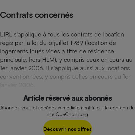
Téléphone mobile -
Smartphone
Contrats concernés
Plaque de cuisson à
induction
L'IRL s'applique à tous les contrats de location
régis par la loi du 6 juillet 1989 (location de
Climatiseur -
Ventilateur
logements loués vides à titre de résidence
principale, hors HLM), y compris ceux en cours au
1er janvier 2006. Il s'applique aussi aux locations
Antivirus
conventionnées, y compris celles en cours au 1er
Climatiseur -
janvier 2006.
Ventilateur
Article réservé aux abonnés
Abonnez-vous et accédez immédiatement à tout le contenu du
site QueChoisir.org
Découvrir nos offres