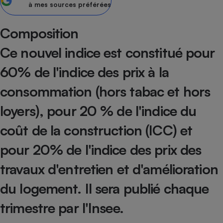
à mes sources préférées
Petit électroménager - U
Complément
Composition
alimentaire
Mutuelle
Assurance emprunteur
Ce nouvel indice est constitué pour
60% de l'indice des prix à la
consommation (hors tabac et hors
Matelas
Champagne
loyers), pour 20 % de l'indice du
bouteille
Banque en 
coût de la construction (ICC) et
Téléviseur
Antimoustique
Lave-linge
pour 20% de l'indice des prix des
travaux d'entretien et d'amélioration
du logement. Il sera publié chaque
Radiateur électrique
trimestre par l'Insee.