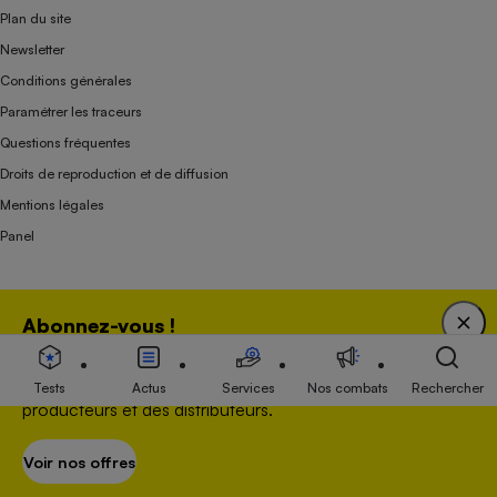
Plan du site
Newsletter
Conditions générales
Paramétrer les traceurs
Questions fréquentes
Droits de reproduction et de diffusion
Mentions légales
Panel
Association indépendante de l’État, des syndicats, des producteurs et des
Abonnez-vous !
distributeurs depuis 1951.
Bénéficiez d'une expertise unique tout en soutenant
une association 100 % indépendante de l'Etat, des
Tests
Actus
Services
Nos combats
Rechercher
producteurs et des distributeurs.
Voir nos offres
S’abonner