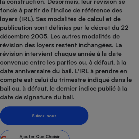
pression
la construction. Désormais, leur révision se
Choisir son fioul
Assurance
Sécurité - Hygiène
Circulation routière
fonde à partir de l'indice de référence des
Choisir son pellet
Crédit immobilier
Banque - Crédit
Contrôle technique - Rép
loyers (IRL). Ses modalités de calcul et de
Comparateur assurance emprunteur
Maison de retraite
Epargne - Fiscalité
Comparateu
Pièce détachée
publication sont définies par le décret du 22
Energie Moins Chère Ensemble
Comparatif réfrigérateur
Comparatif casque audio
Comparatif tondeuse ro
décembre 2005. Les autres modalités de
Moto
Comparatif plaque à indu
Comparatif barre de son
Comparatif poêle à gran
révision des loyers restent inchangées. La
Supermarché - Drive
révision intervient chaque année à la date
Comparatif hotte aspira
Comparatif imprimante m
Comparatif radiateur éle
convenue entre les parties ou, à défaut, à la
Électricité - Gaz
Hygiène - Beauté
Comparatif climatiseur m
Comparatif ordinateur p
date anniversaire du bail. L'IRL à prendre en
Tous les comparateurs
Maladie - Médecine - Mé
Comparatif aspirateur bal
Comparatif ultrabook
Aménagement
compte est celui du trimestre indiqué dans le
Toutes les cartes interactives
Système de santé - Com
Comparatif aspirateur tr
Comparatif tablette tacti
Supermarché - Drive
Bricolage - Jardinage
bail ou, à défaut, le dernier indice publié à la
Retraite
Comparatif cafetière au
date de signature du bail.
Chauffage
Speedtest - Testez le débit de votre
Mutuelle
Comparatif robot cuiseu
Image et son
Produit d'entretien
connexion Internet
Comparatif centrale vap
Comparateur auto
Suivez-nous
Informatique
Sécurité domestique
Internet
Ajouter
Que Choisir
Gros électroménager
Téléphonie