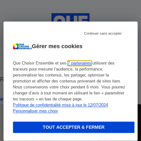
Continuer sans accepter
Gérer mes cookies
Que Choisir Ensemble et ses
7 partenaires
utilisent des
traceurs pour mesurer l’audience, la performance,
personnaliser les contenus, les partager, optimiser la
Révision des loyers - Les règles
promotion et afficher des contenus provenant de sites tiers.
Nous conserverons votre choix pendant 6 mois. Vous pourrez
changer d’avis à tout moment en utilisant le lien « paramétrer
les traceurs » en bas de chaque page.
ACTUALITÉ
Politique de confidentialité mise à jour le 12/07/2024
Personnaliser mes choix
TOUT ACCEPTER & FERMER