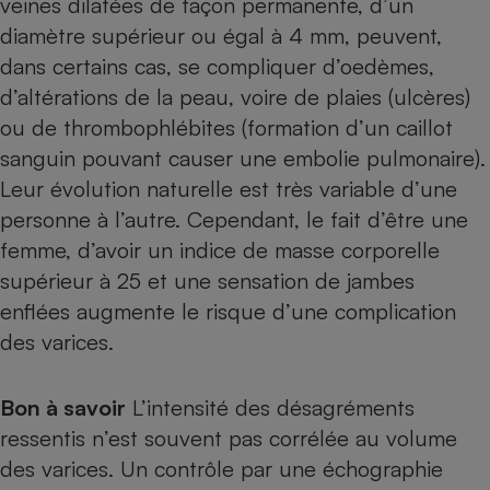
veines dilatées de façon permanente, d’un
diamètre supérieur ou égal à 4 mm, peuvent,
Petit électroménager - U
Complément
dans certains cas, se compliquer d’oedèmes,
alimentaire
Mutuelle
d’altérations de la peau, voire de plaies (ulcères)
Assurance emprunteur
ou de thrombophlébites (formation d’un caillot
sanguin pouvant causer une embolie pulmonaire).
Leur évolution naturelle est très variable d’une
Matelas
personne à l’autre. Cependant, le fait d’être une
Champagne
bouteille
femme, d’avoir un indice de masse corporelle
Banque en 
supérieur à 25 et une sensation de jambes
Téléviseur
enflées augmente le risque d’une complication
Antimoustique
Lave-linge
des varices.
Bon à savoir
L’intensité des désagréments
Radiateur électrique
ressentis n’est souvent pas corrélée au volume
des varices. Un contrôle par une échographie