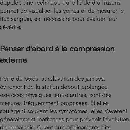
doppler, une technique qui à l’aide d’ultrasons
Téléphone mobile -
Smartphone
permet de visualiser les veines et de mesurer le
Plaque de cuisson à
induction
flux sanguin, est nécessaire pour évaluer leur
sévérité.
Climatiseur -
Penser d'abord à la compression
Ventilateur
externe
Antivirus
Climatiseur -
Perte de poids, surélévation des jambes,
Ventilateur
évitement de la station debout prolongée,
exercices physiques, entre autres, sont des
mesures fréquemment proposées. Si elles
soulagent souvent les symptômes, elles s’avèrent
généralement inefficaces pour prévenir l’évolution
de la maladie. Quant aux médicaments dits