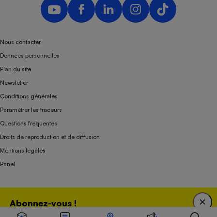
Nous contacter
Données personnelles
Plan du site
Newsletter
Conditions générales
Paramétrer les traceurs
Questions fréquentes
Droits de reproduction et de diffusion
Mentions légales
Panel
Association indépendante de l’État, des syndicats, des producteurs et des
Abonnez-vous !
distributeurs depuis 1951.