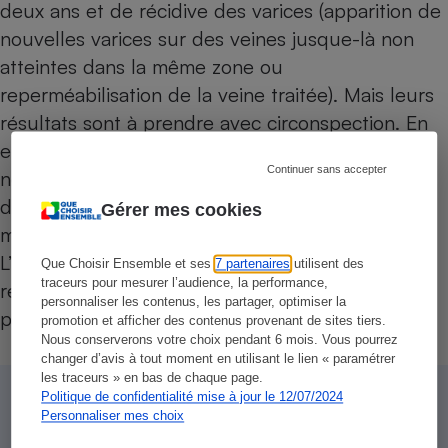
deux ans et de récidive des varices (apparition de
nouvelles varices sur des veines jusque-là non
atteintes dans la même zone ou
reperméabilisation de la veine traitée). Mais leurs
résultats sont à prendre avec circonspection. En
effet, ces études sont effectuées sur un petit
Continuer sans accepter
nombre de personnes avec des critères
d’évaluation différents et des techniques
Gérer mes cookies
multiples, rendant leur comparaison difficile.
L’expérience du praticien ainsi que le
Que Choisir Ensemble et ses
7 partenaires
utilisent des
traceurs pour mesurer l’audience, la performance,
remboursement de l’acte sont des éléments à
personnaliser les contenus, les partager, optimiser la
prendre en compte au moment du choix.
promotion et afficher des contenus provenant de sites tiers.
Nous conserverons votre choix pendant 6 mois. Vous pourrez
changer d’avis à tout moment en utilisant le lien « paramétrer
les traceurs » en bas de chaque page.
Politique de confidentialité mise à jour le 12/07/2024
Un remboursement bien
Personnaliser mes choix