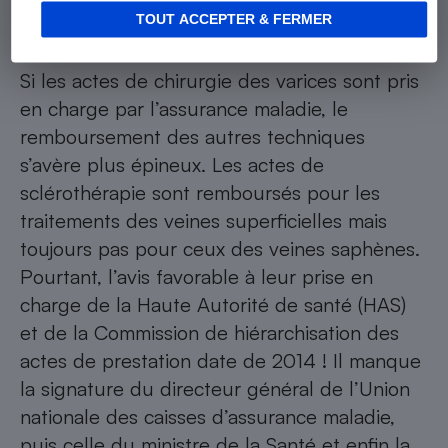
compliqué
TOUT ACCEPTER & FERMER
Si les actes de chirurgie des varices sont pris
en charge par l’assurance maladie, le
remboursement des autres techniques
s’avère plus épineux. Les actes de
sclérothérapie sont remboursés pour les
traitements des veines superficielles mais
toujours pas pour ceux des veines saphènes.
Pourtant, l’avis favorable à leur prise en
charge de la Haute Autorité de santé (HAS)
et de la Commission de hiérarchisation des
actes de prestation date de 2014 ! Il manque
la signature du directeur général de l’Union
nationale des caisses d’assurance maladie,
puis celle du ministre de la Santé et enfin la