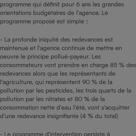
programme qui définit pour 6 ans les grandes
Petit électroménager - U
orientations budgétaires de l'agence. Le
Complément
alimentaire
programme proposé est simple :
Mutuelle
Assurance emprunteur
- La profonde iniquité des redevances est
maintenue et l'agence continue de mettre en
oeuvre le principe pollué-payeur. Les
Matelas
Champagne
consommateurs vont prendre en charge 85 % des
bouteille
Banque en 
redevances alors que les représentants de
Téléviseur
l'agriculture, qui représentent 90 % de la
Antimoustique
Lave-linge
pollution par les pesticides, les trois quarts de la
pollution par les nitrates et 80 % de la
consommation nette d'eau l'été, vont s'acquitter
d'une redevance insignifiante (4 % du total)
Radiateur électrique
- Le programme d'intervention persiste à