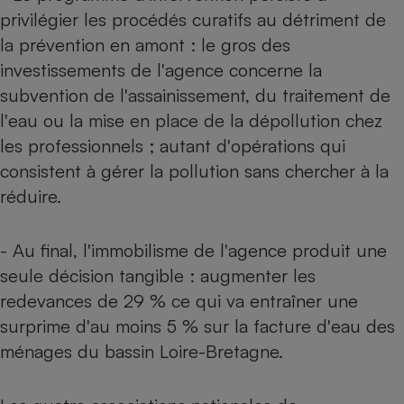
Téléphone mobile -
privilégier les procédés curatifs au détriment de
Smartphone
Plaque de cuisson à
la prévention en amont : le gros des
induction
investissements de l'agence concerne la
subvention de l'assainissement, du traitement de
l'eau ou la mise en place de la dépollution chez
Climatiseur -
les professionnels ; autant d'opérations qui
Ventilateur
consistent à gérer la pollution sans chercher à la
réduire.
Antivirus
Climatiseur -
- Au final, l'immobilisme de l'agence produit une
Ventilateur
seule décision tangible : augmenter les
redevances de 29 % ce qui va entraîner une
surprime d'au moins 5 % sur la facture d'eau des
ménages du bassin Loire-Bretagne.