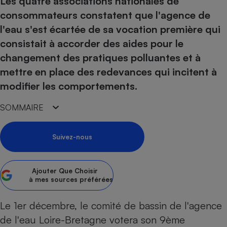
Les quatre associations nationales de
pression
Choisir son fioul
Assurance
Sécurité - Hygiène
Circulation routière
consommateurs constatent que l'agence de
Choisir son pellet
Crédit immobilier
Banque - Crédit
Contrôle technique - Rép
l'eau s'est écartée de sa vocation première qui
Comparateur assurance emprunteur
Maison de retraite
Epargne - Fiscalité
Comparateu
Pièce détachée
consistait à accorder des aides pour le
Energie Moins Chère Ensemble
Comparatif réfrigérateur
Comparatif casque audio
Comparatif tondeuse ro
changement des pratiques polluantes et à
Moto
mettre en place des redevances qui incitent à
Comparatif plaque à indu
Comparatif barre de son
Comparatif poêle à gran
Supermarché - Drive
modifier les comportements.
Comparatif hotte aspira
Comparatif imprimante m
Comparatif radiateur éle
Électricité - Gaz
Hygiène - Beauté
Comparatif climatiseur m
Comparatif ordinateur p
SOMMAIRE
Tous les comparateurs
Maladie - Médecine - Mé
Comparatif aspirateur bal
Comparatif ultrabook
Aménagement
Toutes les cartes interactives
Système de santé - Com
Suivez-nous
Comparatif aspirateur tr
Comparatif tablette tacti
Supermarché - Drive
Bricolage - Jardinage
Retraite
Comparatif cafetière au
Chauffage
Speedtest - Testez le débit de votre
Mutuelle
Ajouter
Que Choisir
Comparatif robot cuiseu
Image et son
Produit d'entretien
connexion Internet
à mes sources préférées
Comparatif centrale vap
Comparateur auto
Informatique
Sécurité domestique
Le 1er décembre, le comité de bassin de l'agence
Internet
de l'eau Loire-Bretagne votera son 9ème
Gros électroménager
Téléphonie