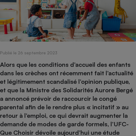
pression
Choisir son fioul
Assurance
Sécurité - Hygiène
Circulation routière
Choisir son pellet
Crédit immobilier
Banque - Crédit
Contrôle technique - Rép
Comparateur assurance emprunteur
Maison de retraite
Epargne - Fiscalité
Comparateu
Pièce détachée
Energie Moins Chère Ensemble
Comparatif réfrigérateur
Comparatif casque audio
Comparatif tondeuse ro
Moto
Comparatif plaque à indu
Comparatif barre de son
Comparatif poêle à gran
Supermarché - Drive
Comparatif hotte aspira
Comparatif imprimante m
Comparatif radiateur éle
Publié le 26 septembre 2023
Électricité - Gaz
Hygiène - Beauté
Comparatif climatiseur m
Comparatif ordinateur p
Alors que les conditions d’accueil des enfants
Tous les comparateurs
Maladie - Médecine - Mé
dans les crèches ont récemment fait l’actualité
Comparatif aspirateur bal
Comparatif ultrabook
Aménagement
Toutes les cartes interactives
et légitimement scandalisé l’opinion publique,
Système de santé - Com
Comparatif aspirateur tr
Comparatif tablette tacti
Supermarché - Drive
Bricolage - Jardinage
et que la Ministre des Solidarités Aurore Bergé
Retraite
Comparatif cafetière au
Chauffage
a annoncé prévoir de raccourcir le congé
Speedtest - Testez le débit de votre
Mutuelle
Comparatif robot cuiseu
Image et son
Produit d'entretien
parental afin de le rendre plus « incitatif » au
connexion Internet
Comparatif centrale vap
Comparateur auto
retour à l’emploi, ce qui devrait augmenter la
Informatique
Sécurité domestique
demande de modes de garde formels, l’UFC-
Internet
Que Choisir dévoile aujourd’hui une étude
Gros électroménager
Téléphonie