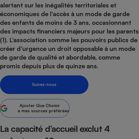
alertant sur les inégalités territoriales et
Petit électroménager - U
économiques de l’accès à un mode de garde
Complément
alimentaire
des enfants de moins de 3 ans, occasionnant
Mutuelle
Assurance emprunteur
des impacts financiers majeurs pour les parents
(1). L’association somme les pouvoirs publics de
créer d’urgence un droit opposable à un mode
de garde de qualité et abordable, comme
Matelas
Champagne
promis depuis plus de quinze ans.
bouteille
Banque en 
Téléviseur
Suivez-nous
Antimoustique
Lave-linge
Ajouter
Que Choisir
à mes sources préférées
Radiateur électrique
La capacité d’accueil exclut 4