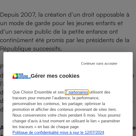
Depuis 2007, la création d’un droit opposable à
un mode de garde pour les jeunes enfants et
d’un service public de la petite enfance ont
continûment été promis par les présidents de la
République successifs.
Continuer sans accepter
Pourtant, depuis quinze ans, aucune réforme
d’ampleur n’a été entreprise quant à la qualité de
Gérer mes cookies
l’accueil. Ainsi, en avril 2022, faute d’attractivité
des métiers de la petite enfance, une crèche sur
Que Choisir Ensemble et ses
7 partenaires
utilisent des
traceurs pour mesurer l’audience, la performance,
deux se déclarait en pénurie de personnel (7,6 %
personnaliser les contenus, les partager, optimiser la
des postes étaient vacants).
promotion et afficher des contenus provenant de sites tiers.
Nous conserverons votre choix pendant 6 mois. Vous pourrez
changer d’avis à tout moment en utilisant le lien « paramétrer
Au vu de l’urgence, l’UFC-Que Choisir, attachée
les traceurs » en bas de chaque page.
Politique de confidentialité mise à jour le 12/07/2024
à la liberté de choix des parents et au bien-être