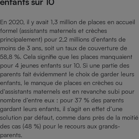
enfants sur 10
Téléphone mobile -
Smartphone
Plaque de cuisson à
induction
En 2020, il y avait 1,3 million de places en accueil
formel (assistants maternels et crèches
principalement) pour 2,2 millions d’enfants de
Climatiseur -
moins de 3 ans, soit un taux de couverture de
Ventilateur
58,8 %. Cela signifie que les places manquaient
pour 4 jeunes enfants sur 10. Si une partie des
Antivirus
parents fait évidemment le choix de garder leurs
Climatiseur -
enfants, le manque de places en crèches ou
Ventilateur
d’assistants maternels est en revanche subi pour
nombre d’entre eux : pour 37 % des parents
gardant leurs enfants, il s’agit en effet d’une
solution par défaut, comme dans près de la moitié
des cas (48 %) pour le recours aux grands-
parents.