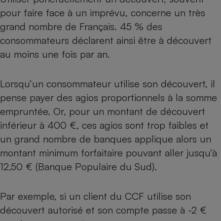
Téléphone mobile -
pour faire face à un imprévu, concerne un très
Smartphone
Plaque de cuisson à
grand nombre de Français. 45 % des
induction
consommateurs déclarent ainsi être à découvert
au moins une fois par an.
Climatiseur -
Ventilateur
Lorsqu’un consommateur utilise son découvert, il
pense payer des agios proportionnels à la somme
empruntée. Or, pour un montant de découvert
Antivirus
inférieur à 400 €, ces agios sont trop faibles et
Climatiseur -
un grand nombre de banques applique alors un
Ventilateur
montant minimum forfaitaire pouvant aller jusqu’à
12,50 € (Banque Populaire du Sud).
Par exemple, si un client du CCF utilise son
découvert autorisé et son compte passe à -2 €