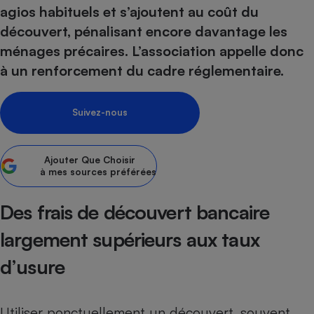
agios habituels et s’ajoutent au coût du
Petit électroménager - U
découvert, pénalisant encore davantage les
Complément
alimentaire
ménages précaires. L’association appelle donc
Mutuelle
Assurance emprunteur
à un renforcement du cadre réglementaire.
Suivez-nous
Matelas
Champagne
bouteille
Banque en 
Ajouter
Que Choisir
à mes sources préférées
Téléviseur
Antimoustique
Lave-linge
Des frais de découvert bancaire
largement supérieurs aux taux
d’usure
Radiateur électrique
Utiliser ponctuellement un découvert, souvent