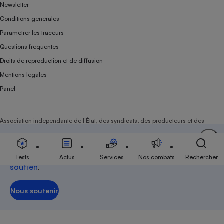
Newsletter
Conditions générales
Paramétrer les traceurs
Questions fréquentes
Droits de reproduction et de diffusion
Mentions légales
Panel
Association indépendante de l’État, des syndicats, des producteurs et des
distributeurs depuis 1951.
Soutenez-nous
Aujourd'hui plus que jamais, nous comptons sur
votre
Tests
Actus
Services
Nos combats
Rechercher
soutien
.
Nous soutenir
Nous soutenir