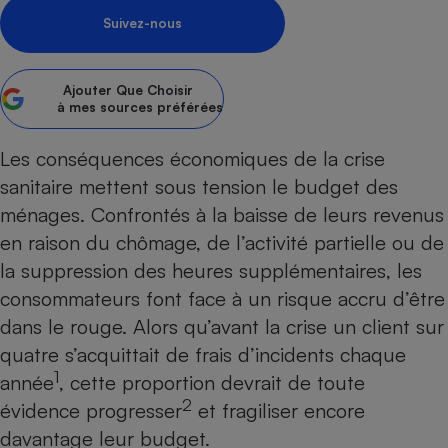
Suivez-nous
Petit électroménager - U
Complément
alimentaire
Mutuelle
Assurance emprunteur
Ajouter
Que Choisir
à mes sources préférées
Les conséquences économiques de la crise
sanitaire mettent sous tension le budget des
Matelas
Champagne
ménages. Confrontés à la baisse de leurs revenus
bouteille
Banque en 
en raison du chômage, de l’activité partielle ou de
Téléviseur
la suppression des heures supplémentaires, les
Antimoustique
Lave-linge
consommateurs font face à un risque accru d’être
dans le rouge. Alors qu’avant la crise un client sur
quatre s’acquittait de frais d’incidents chaque
1
année
, cette proportion devrait de toute
Radiateur électrique
2
évidence progresser
et fragiliser encore
davantage leur budget.