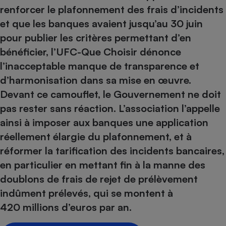
pression
Choisir son fioul
Assurance
Sécurité - Hygiène
Circulation routière
renforcer le plafonnement des frais d’incidents
Choisir son pellet
et que les banques avaient jusqu’au 30 juin
Crédit immobilier
Banque - Crédit
Contrôle technique - Rép
pour publier les critères permettant d’en
Comparateur assurance emprunteur
Maison de retraite
Epargne - Fiscalité
Comparateu
Pièce détachée
bénéficier, l’UFC-Que Choisir dénonce
Energie Moins Chère Ensemble
Comparatif réfrigérateur
Comparatif casque audio
Comparatif tondeuse ro
Moto
l’inacceptable manque de transparence et
Comparatif plaque à indu
Comparatif barre de son
Comparatif poêle à gran
Supermarché - Drive
d’harmonisation dans sa mise en œuvre.
Comparatif hotte aspira
Comparatif imprimante m
Comparatif radiateur éle
Devant ce camouflet, le Gouvernement ne doit
Électricité - Gaz
Hygiène - Beauté
Comparatif climatiseur m
Comparatif ordinateur p
pas rester sans réaction. L’association l’appelle
Tous les comparateurs
Maladie - Médecine - Mé
ainsi à imposer aux banques une application
Comparatif aspirateur bal
Comparatif ultrabook
Aménagement
Toutes les cartes interactives
réellement élargie du plafonnement, et à
Système de santé - Com
Comparatif aspirateur tr
Comparatif tablette tacti
Supermarché - Drive
Bricolage - Jardinage
réformer la tarification des incidents bancaires,
Retraite
Comparatif cafetière au
Chauffage
en particulier en mettant fin à la manne des
Speedtest - Testez le débit de votre
Mutuelle
Comparatif robot cuiseu
Image et son
Produit d'entretien
connexion Internet
doublons de frais de rejet de prélèvement
Comparatif centrale vap
Comparateur auto
indûment prélevés, qui se montent à
Informatique
Sécurité domestique
420 millions d’euros par an.
Internet
Gros électroménager
Téléphonie