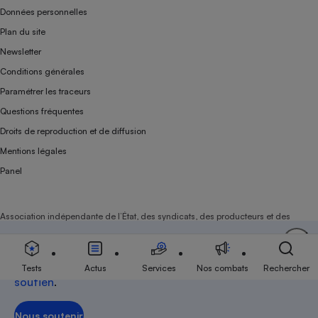
Données personnelles
Plan du site
Newsletter
Conditions générales
Paramétrer les traceurs
Questions fréquentes
Droits de reproduction et de diffusion
Mentions légales
Panel
Association indépendante de l’État, des syndicats, des producteurs et des
distributeurs depuis 1951.
Soutenez-nous
Aujourd'hui plus que jamais, nous comptons sur
votre
Tests
Actus
Services
Nos combats
Rechercher
soutien
.
Nous soutenir
Nous soutenir