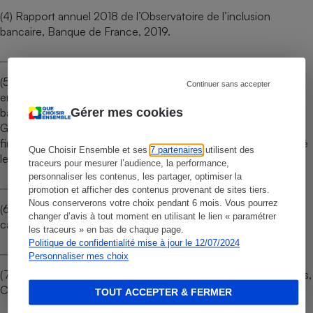
(4) Rapport annuel 2018 de l’Observatoire de l’inclusion
bancaire, Banque de France, 2019.
(5) Parmi les 21 établissements analysés parce qu’ils disposent
Continuer sans accepter
en tout de plus de 52 % des comptes courants en France, Axa
banque, Bred Banque Populaire, HSBC, Monabanq, Société
Gérer mes cookies
Générale n’ont toujours pas publiés leurs critères de fragilité
financière d’après nos recherches sur leur site. Relevé effectué
Que Choisir Ensemble et ses
7 partenaires
utilisent des
le 01/07/2020 à 14h00.
traceurs pour mesurer l’audience, la performance,
personnaliser les contenus, les partager, optimiser la
promotion et afficher des contenus provenant de sites tiers.
Nous conserverons votre choix pendant 6 mois. Vous pourrez
(6) Plafonnement des frais d’incidents bancaires - L’arbre qui
changer d’avis à tout moment en utilisant le lien « paramétrer
cache la forêt, UFC-Que Choisir, 2018.
les traceurs » en bas de chaque page.
Politique de confidentialité mise à jour le 12/07/2024
Personnaliser mes choix
(7) 19,71 euros, in Rapport de l’Observatoire des tarifs bancaires,
Comité consultatif du secteur financier, 2019.
TOUT ACCEPTER & FERMER