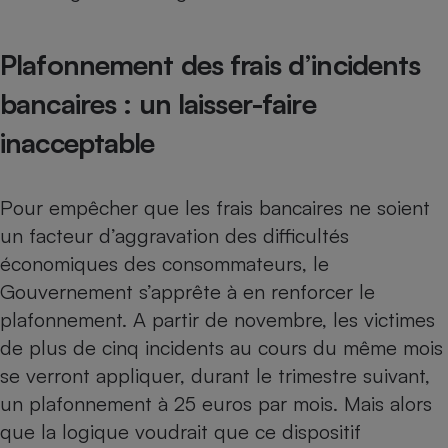
Téléphone mobile -
Smartphone
Plaque de cuisson à
Plafonnement des frais d’incidents
induction
bancaires : un laisser-faire
inacceptable
Climatiseur -
Ventilateur
Pour empêcher que les frais bancaires ne soient
Antivirus
un facteur d’aggravation des difficultés
économiques des consommateurs, le
Climatiseur -
Ventilateur
Gouvernement s’apprête à en renforcer le
plafonnement. A partir de novembre, les victimes
de plus de cinq incidents au cours du même mois
se verront appliquer, durant le trimestre suivant,
un plafonnement à 25 euros par mois. Mais alors
que la logique voudrait que ce dispositif